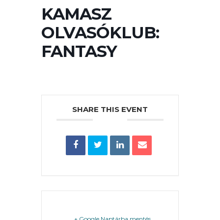
KAMASZ
PÉNZÜGYEI
OLVASÓKLUB:
FANTASY
KÖLTSÉGVETÉSI
RENDELETEK
SHARE THIS EVENT
AZ
ÉPÜLŐ
VÁROS
+ Google Naptárba mentés