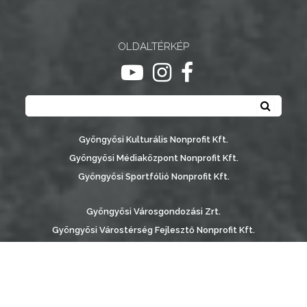
OLDALTÉRKÉP
ugrás youtube csatornára
ugrás instagram csatornár
ugrás facebook-oldalr
Keresés
Keresé
Gyöngyösi Kulturális Nonprofit Kft.
Gyöngyösi Médiaközpont Nonprofit Kft.
Gyöngyösi Sportfólió Nonprofit Kft.
Gyöngyösi Városgondozási Zrt.
Gyöngyösi Várostérség Fejlesztő Nonprofit Kft.
Vachott Sándor Városi Könyvtár
Gyöngyös Város Információs Portál © 2026
készítette:
Gyöngyösi TV
, az
AB Holding Kft
-vel együttműködésben