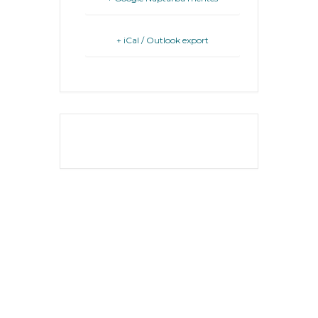
FEJLESZTÉSEK
KÖRNYEZETVÉDELEM
+ iCal / Outlook export
TELEPÜLÉSRENDEZÉS
STRATÉGIÁK
ÉS
THE EVENT IS
KONCEPCIÓK
FINISHED.
BEJELENTŐ