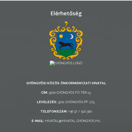
VÁROSHÁZA
Elérhetőség
AZ
ÖNKORMÁNYZAT
A
KÉPVISELŐ-
TESTÜLET
A
VÁROSRENDÉSZET
GYÖNGYÖSI KÖZÖS ÖNKORMÁNYZATI HIVATAL
CÍM:
3200 GYÖNGYÖS FŐ TÉR 13.
TÁJÉKOZTATÓK
LEVELEZÉS:
3201 GYÖNGYÖS PF.:173.
ÁTLÁTHATÓSÁG
TELEFONSZÁM:
+36 37 / 510 300
E-MAIL:
HIVATAL@HIVATAL.GYONGYOS.HU
AZ