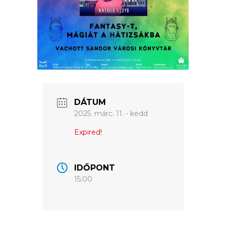
ÉRTÉKTÁRA
VÁROSUNKRÓL
LAKOSSÁGI
INFORMÁCIÓK
HASZNOS
DÁTUM
KVÍZ
2025. márc. 11. - kedd
Expired!
IDŐPONT
15:00
A
VÁROS