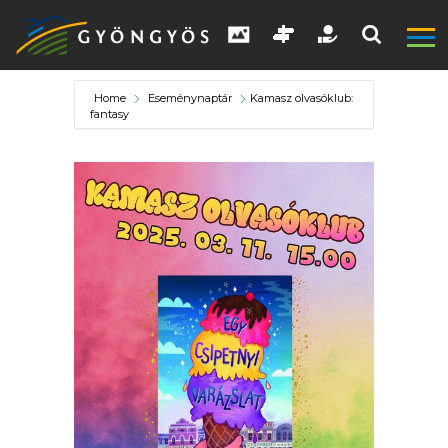
Home
Eseménynaptár
Kamasz olvasóklub:
fantasy
A
VÁROS
KIEMELT
LÁTVÁNYOSSÁGOK
GYÖNGYÖS
VÁROS