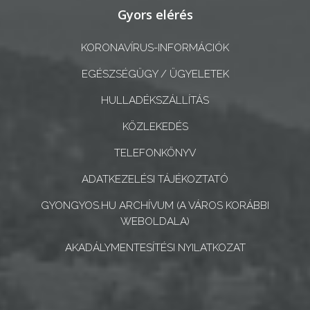
ÖNKORMÁNYZATI
Gyors elérés
CÉGEK
ÉS
KORONAVÍRUS-INFORMÁCIÓK
INTÉZMÉNYEK
EGÉSZSÉGÜGY / ÜGYELETEK
NYOMTATVÁNYOK
HULLADÉKSZÁLLÍTÁS
E-
KÖZLEKEDÉS
ÜGYINTÉZÉS
TELEFONKÖNYV
TESTÜLETI
ADATKEZELÉSI TÁJÉKOZTATÓ
ANYAGOK
GYONGYOS.HU ARCHÍVUM (A VÁROS KORÁBBI
WEBOLDALA)
KISTÉRSÉG
AKADÁLYMENTESÍTÉSI NYILATKOZAT
GEOTERM-
GYÖNGYÖS