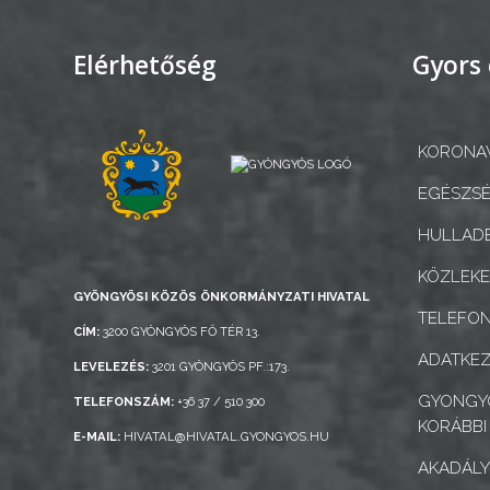
KÉPVISELŐ-
TESTÜLET
Elérhetőség
Gyors 
A
VÁROSRENDÉSZET
KORONAV
TÁJÉKOZTATÓK
EGÉSZSÉ
ÁTLÁTHATÓSÁG
HULLADÉ
AZ
KÖZLEK
GYÖNGYÖSI KÖZÖS ÖNKORMÁNYZATI HIVATAL
ÖNKORMÁNYZATI
TELEFO
CÉGEK
CÍM:
3200 GYÖNGYÖS FŐ TÉR 13.
ÉS
ADATKEZ
LEVELEZÉS:
3201 GYÖNGYÖS PF.:173.
INTÉZMÉNYEK
GYONGYO
TELEFONSZÁM:
+36 37 / 510 300
KORÁBBI
E-MAIL:
HIVATAL@HIVATAL.GYONGYOS.HU
NYOMTATVÁNYOK
AKADÁLY