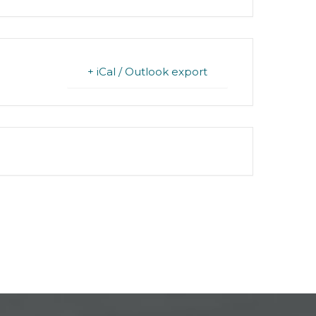
+ iCal / Outlook export
FINISHED.