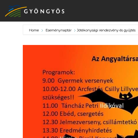
Home
Eseménynaptár
Jótékonysági rendezvény és gyűjtés
A
VÁROS
KIEMELT
LÁTVÁNYOSSÁGOK
GYÖNGYÖS
VÁROS
ÉRTÉKTÁRA