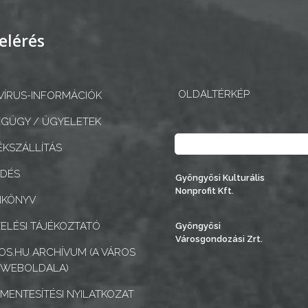
elérés
OLDALTÉRKÉP
ÍRUS-INFORMÁCIÓK
GÜGY / ÜGYELETEK
Keresés
KSZÁLLÍTÁS
EDÉS
Gyöngyösi Kulturális
Nonprofit Kft.
NKÖNYV
ELÉSI TÁJÉKOZTATÓ
Gyöngyösi
Városgondozási Zrt.
S.HU ARCHÍVUM (A VÁROS
 WEBOLDALA)
MENTESÍTÉSI NYILATKOZAT