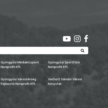
ugrás youtube csato
ugrás instagra
ugrás face
Keresés
Gyöngyösi Médiaközpont
Gyöngyösi Sportfólió
Nonprofit Kft.
Nonprofit Kft.
Gyöngyösi Várostérség
Vachott Sándor Városi
Fejlesztő Nonprofit Kft.
Könyvtár