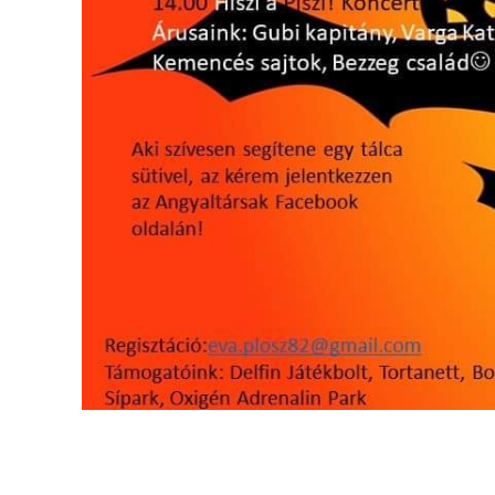
VÁROSUNKRÓL
LAKOSSÁGI
INFORMÁCIÓK
HASZNOS
KVÍZ
A
VÁROS
PÉNZÜGYEI