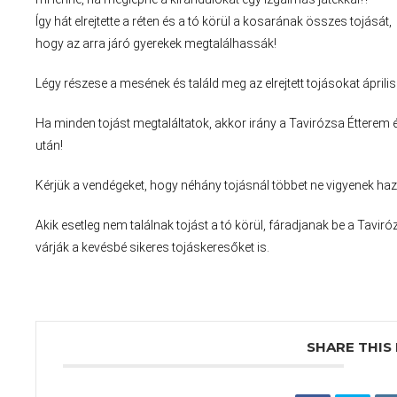
Így hát elrejtette a réten és a tó körül a kosarának összes tojását,
hogy az arra járó gyerekek megtalálhassák!
Légy részese a mesének és találd meg az elrejtett tojásokat április
Ha minden tojást megtaláltatok, akkor irány a Tavirózsa Éttere
után!
Kérjük a vendégeket, hogy néhány tojásnál többet ne vigyenek h
Akik esetleg nem találnak tojást a tó körül, fáradjanak be a Taviró
várják a kevésbé sikeres tojáskeresőket is.
SHARE THIS