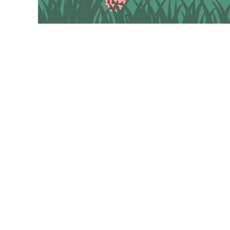
VÁROSHÁZA
AZ
ÖNKORMÁNYZAT
A
KÉPVISELŐ-
TESTÜLET
A
VÁROSRENDÉSZET