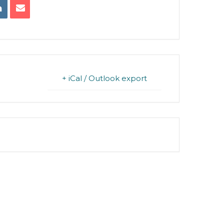
+ iCal / Outlook export
FINISHED.