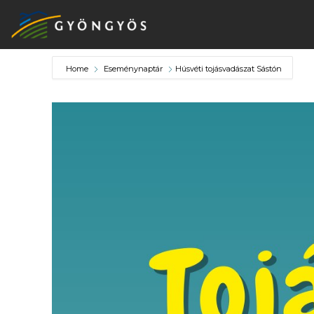
Home
Eseménynaptár
Húsvéti tojásvadászat Sástón
A
VÁROS
KIEMELT
LÁTVÁNYOSSÁGOK
GYÖNGYÖS