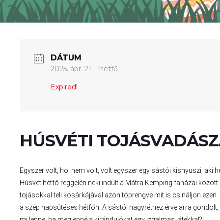
DÁTUM
2025. ápr. 21. - hétfő
Expired!
HÚSVÉTI TOJÁSVADÁSZ
Egyszer volt, hol nem volt, volt egyszer egy sástói kisnyuszi, aki
Húsvét hétfő reggelén neki indult a Mátra Kemping faházai között
tojásokkal teli kosárkájával azon töprengve mit is csináljon ezen
a szép napsütéses hétfőn. A sástói nagyréthez érve arra gondolt,
mi lenne, ha meglepné a kirándulókat egy izgalmas játékkal?!