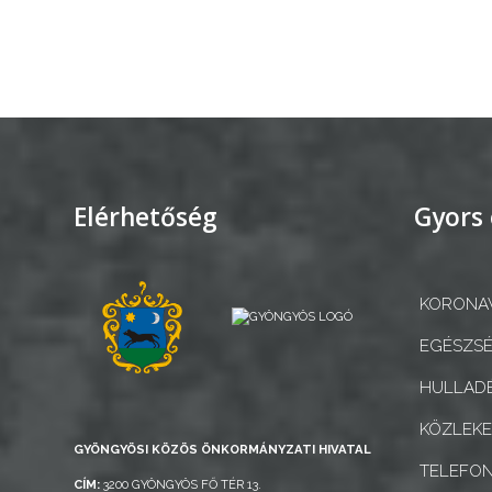
Elérhetőség
Gyors 
KORONAV
EGÉSZSÉ
HULLADÉ
KÖZLEK
GYÖNGYÖSI KÖZÖS ÖNKORMÁNYZATI HIVATAL
TELEFO
CÍM:
3200 GYÖNGYÖS FŐ TÉR 13.