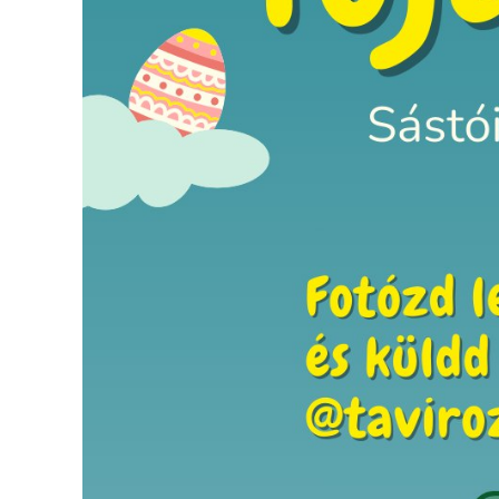
VÁROS
ÉRTÉKTÁRA
VÁROSUNKRÓL
LAKOSSÁGI
INFORMÁCIÓK
HASZNOS
KVÍZ