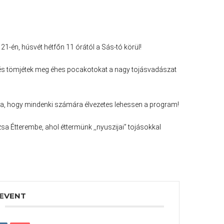
 21-én, húsvét hétfőn 11 órától a Sás-tó körül!
m és tömjétek meg éhes pocakotokat a nagy tojásvadászat
aza, hogy mindenki számára élvezetes lehessen a program!
zsa Étterembe, ahol éttermünk ,,nyuszijai” tojásokkal
 EVENT