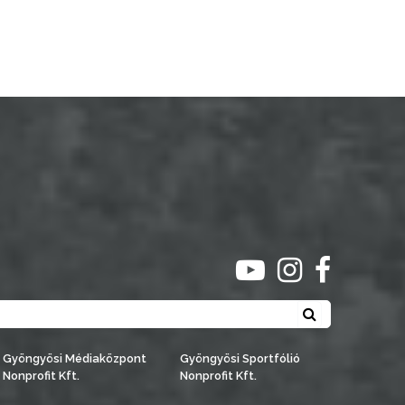
ugrás youtube csato
ugrás instagra
ugrás face
Keresés
Gyöngyösi Médiaközpont
Gyöngyösi Sportfólió
Nonprofit Kft.
Nonprofit Kft.