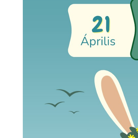
A
VÁROS
PÉNZÜGYEI
KÖLTSÉGVETÉSI
RENDELETEK
AZ