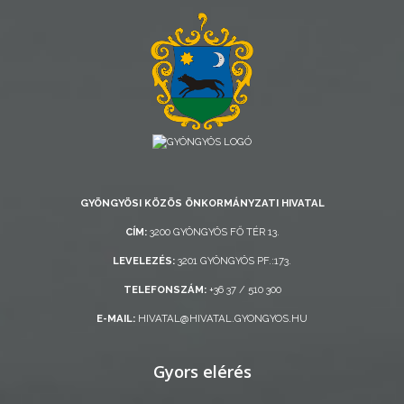
AZ
ÖNKORMÁNYZAT
A
KÉPVISELŐ-
TESTÜLET
GYÖNGYÖSI KÖZÖS ÖNKORMÁNYZATI HIVATAL
A
CÍM:
3200 GYÖNGYÖS FŐ TÉR 13.
VÁROSRENDÉSZET
LEVELEZÉS:
3201 GYÖNGYÖS PF.:173.
TÁJÉKOZTATÓK
TELEFONSZÁM:
+36 37 / 510 300
E-MAIL:
HIVATAL@HIVATAL.GYONGYOS.HU
ÁTLÁTHATÓSÁG
Gyors elérés
AZ
ÖNKORMÁNYZATI