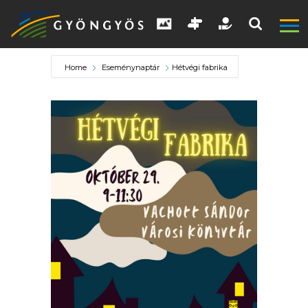
Home
Eseménynaptár
Hétvégi fabrika
A
VÁROS
KIEMELT
LÁTVÁNYOSSÁGOK
GYÖNGYÖS
VÁROS
ÉRTÉKTÁRA