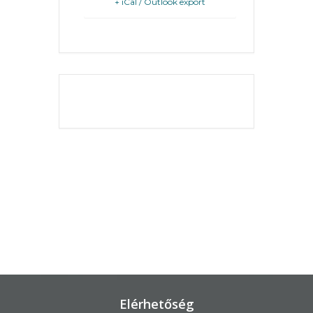
+ iCal / Outlook export
KÖRNYEZETVÉDELEM
TELEPÜLÉSRENDEZÉS
THE EVENT IS
STRATÉGIÁK
FINISHED.
ÉS
KONCEPCIÓK
BEJELENTŐ
Elérhetőség
VÁROSHÁZA