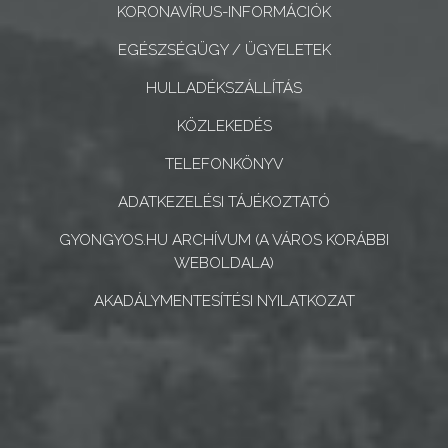
KORONAVÍRUS-INFORMÁCIÓK
CÉGEK
ÉS
EGÉSZSÉGÜGY / ÜGYELETEK
INTÉZMÉNYEK
HULLADÉKSZÁLLÍTÁS
NYOMTATVÁNYOK
KÖZLEKEDÉS
TELEFONKÖNYV
E-
ÜGYINTÉZÉS
ADATKEZELÉSI TÁJÉKOZTATÓ
GYONGYOS.HU ARCHÍVUM (A VÁROS KORÁBBI
TESTÜLETI
WEBOLDALA)
ANYAGOK
AKADÁLYMENTESÍTÉSI NYILATKOZAT
KISTÉRSÉG
GEOTERM-
GYÖNGYÖS