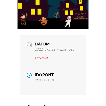
VÁROSUNKRÓL
LAKOSSÁGI
INFORMÁCIÓK
HASZNOS
DÁTUM
2022. okt. 29. - szombat
KVÍZ
Expired!
IDŐPONT
09:00 - 11:30
A
VÁROS