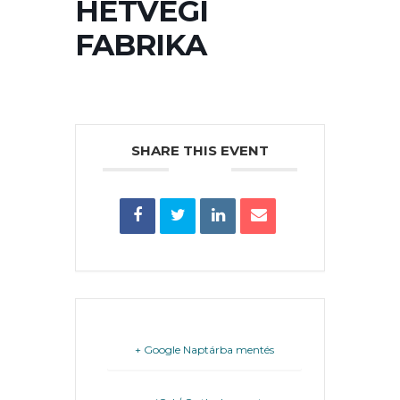
HÉTVÉGI
PÉNZÜGYEI
FABRIKA
KÖLTSÉGVETÉSI
RENDELETEK
SHARE THIS EVENT
AZ
ÉPÜLŐ
VÁROS
+ Google Naptárba mentés
FEJLESZTÉSEK