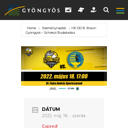
Home
Eseménynaptár
HE-DO B. Braun
Gyöngyös – Schieszl Budakalász
A
VÁROS
KIEMELT
LÁTVÁNYOSSÁGOK
DÁTUM
GYÖNGYÖS
2022. máj. 18. - szerda
VÁROS
Expired!
ÉRTÉKTÁRA