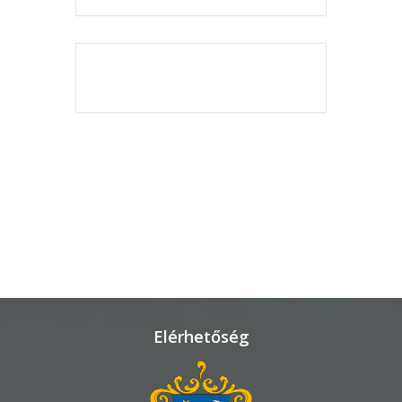
KÖRNYEZETVÉDELEM
THE EVENT IS
TELEPÜLÉSRENDEZÉS
FINISHED.
STRATÉGIÁK
ÉS
KONCEPCIÓK
BEJELENTŐ
Elérhetőség
VÁROSHÁZA