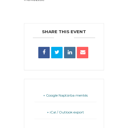
PÉNZÜGYEI
KÖLTSÉGVETÉSI
SHARE THIS EVENT
RENDELETEK
AZ
ÉPÜLŐ
+ Google Naptárba mentés
VÁROS
+ iCal / Outlook export
FEJLESZTÉSEK