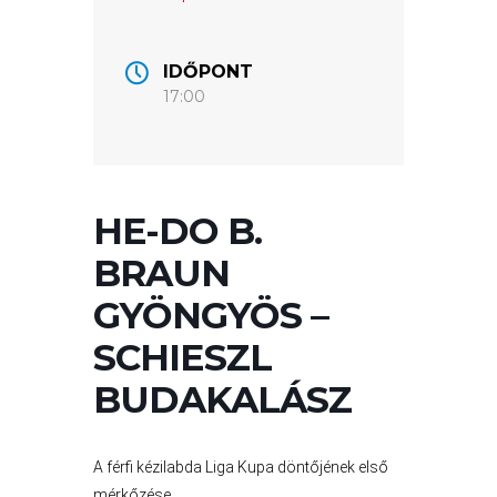
VÁROSUNKRÓL
IDŐPONT
17:00
LAKOSSÁGI
INFORMÁCIÓK
HASZNOS
HE-DO B.
KVÍZ
BRAUN
GYÖNGYÖS –
SCHIESZL
BUDAKALÁSZ
A
A férfi kézilabda Liga Kupa döntőjének első
VÁROS
mérkőzése.