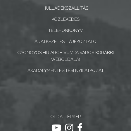
CÉGEK
HULLADÉKSZÁLLÍTÁS
ÉS
INTÉZMÉNYEK
KÖZLEKEDÉS
TELEFONKÖNYV
NYOMTATVÁNYOK
ADATKEZELÉSI TÁJÉKOZTATÓ
E-
GYONGYOS.HU ARCHÍVUM (A VÁROS KORÁBBI
ÜGYINTÉZÉS
WEBOLDALA)
TESTÜLETI
AKADÁLYMENTESÍTÉSI NYILATKOZAT
ANYAGOK
KISTÉRSÉG
GEOTERM-
GYÖNGYÖS
OLDALTÉRKÉP
ugrás youtube csatornára
ugrás instagram csatornár
ugrás facebook-oldalr