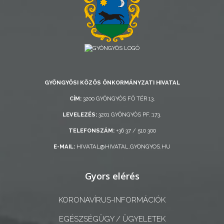
AZ
ÖNKORMÁNYZAT
A
KÉPVISELŐ-
GYÖNGYÖSI KÖZÖS ÖNKORMÁNYZATI HIVATAL
TESTÜLET
CÍM:
3200 GYÖNGYÖS FŐ TÉR 13.
A
LEVELEZÉS:
3201 GYÖNGYÖS PF.:173.
VÁROSRENDÉSZET
TELEFONSZÁM:
+36 37 / 510 300
E-MAIL:
HIVATAL@HIVATAL.GYONGYOS.HU
TÁJÉKOZTATÓK
Gyors elérés
ÁTLÁTHATÓSÁG
KORONAVÍRUS-INFORMÁCIÓK
AZ
ÖNKORMÁNYZATI
EGÉSZSÉGÜGY / ÜGYELETEK