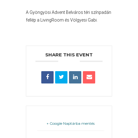
PÉNZÜGYEI
A Gyöngyösi Advent Belváros téri színpadán
fellép a LivingRoom és Völgyesi Gabi.
KÖLTSÉGVETÉSI
RENDELETEK
SHARE THIS EVENT
AZ
ÉPÜLŐ
VÁROS
+ Google Naptárba mentés
FEJLESZTÉSEK