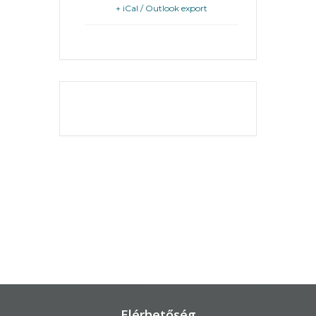
+ iCal / Outlook export
KÖRNYEZETVÉDELEM
TELEPÜLÉSRENDEZÉS
STRATÉGIÁK
THE EVENT IS
FINISHED.
ÉS
KONCEPCIÓK
BEJELENTŐ
VÁROSHÁZA
Elérhetőség