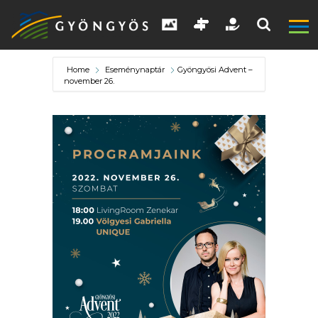
Home
Eseménynaptár
Gyöngyösi Advent –
november 26.
A
VÁROS
KIEMELT
LÁTVÁNYOSSÁGOK
GYÖNGYÖS
VÁROS