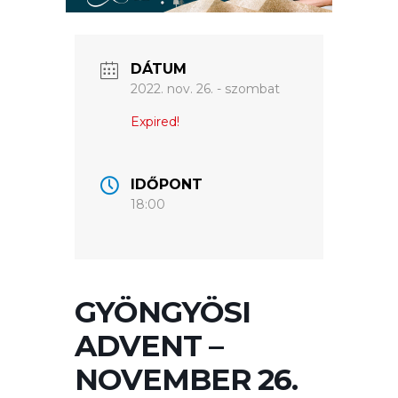
ÉRTÉKTÁRA
VÁROSUNKRÓL
DÁTUM
LAKOSSÁGI
2022. nov. 26. - szombat
INFORMÁCIÓK
Expired!
HASZNOS
IDŐPONT
KVÍZ
18:00
GYÖNGYÖSI
ADVENT –
A
NOVEMBER 26.
VÁROS