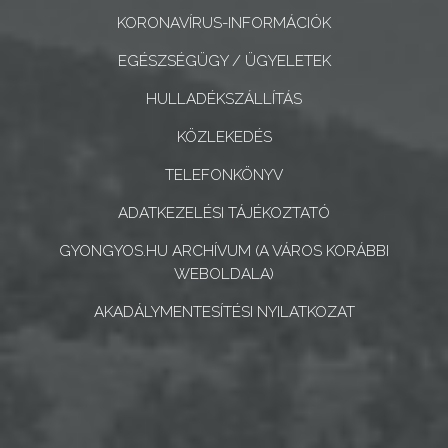
CÉGEK
KORONAVÍRUS-INFORMÁCIÓK
ÉS
EGÉSZSÉGÜGY / ÜGYELETEK
INTÉZMÉNYEK
HULLADÉKSZÁLLÍTÁS
NYOMTATVÁNYOK
KÖZLEKEDÉS
E-
TELEFONKÖNYV
ÜGYINTÉZÉS
ADATKEZELÉSI TÁJÉKOZTATÓ
TESTÜLETI
GYONGYOS.HU ARCHÍVUM (A VÁROS KORÁBBI
WEBOLDALA)
ANYAGOK
AKADÁLYMENTESÍTÉSI NYILATKOZAT
KISTÉRSÉG
GEOTERM-
GYÖNGYÖS