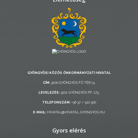
AZ
ÖNKORMÁNYZAT
A
KÉPVISELŐ-
TESTÜLET
GYÖNGYÖSI KÖZÖS ÖNKORMÁNYZATI HIVATAL
A
CÍM:
3200 GYÖNGYÖS FŐ TÉR 13.
VÁROSRENDÉSZET
LEVELEZÉS:
3201 GYÖNGYÖS PF.:173.
TÁJÉKOZTATÓK
TELEFONSZÁM:
+36 37 / 510 300
E-MAIL:
HIVATAL@HIVATAL.GYONGYOS.HU
ÁTLÁTHATÓSÁG
AZ
Gyors elérés
ÖNKORMÁNYZATI