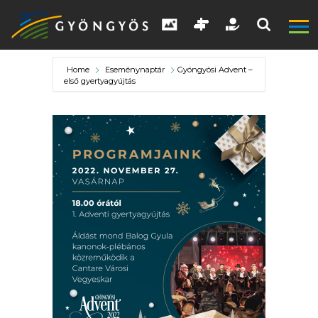
Home
Eseménynaptár
Gyöngyösi Advent –
első gyertyagyújtás
A
VÁROS
KIEMELT
LÁTVÁNYOSSÁGOK
GYÖNGYÖS
VÁROS