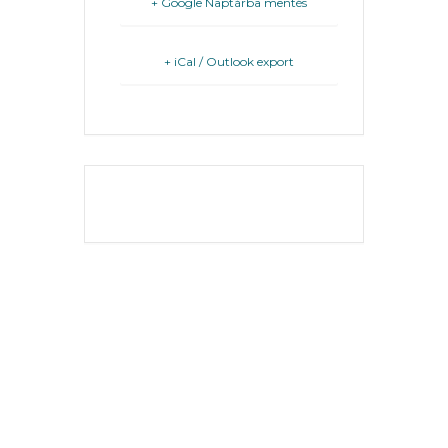
+ Google Naptárba mentés
FEJLESZTÉSEK
KÖRNYEZETVÉDELEM
+ iCal / Outlook export
TELEPÜLÉSRENDEZÉS
STRATÉGIÁK
ÉS
THE EVENT IS
KONCEPCIÓK
FINISHED.
BEJELENTŐ