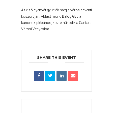
PÉNZÜGYEI
Az első gyertyát gyújtják meg a város adventi
koszorúján. Áldást mond Balog Gyula
kanonok-plébános, közreműködik a Cantare
KÖLTSÉGVETÉSI
Városi Vegyeskar.
RENDELETEK
SHARE THIS EVENT
AZ
ÉPÜLŐ
VÁROS