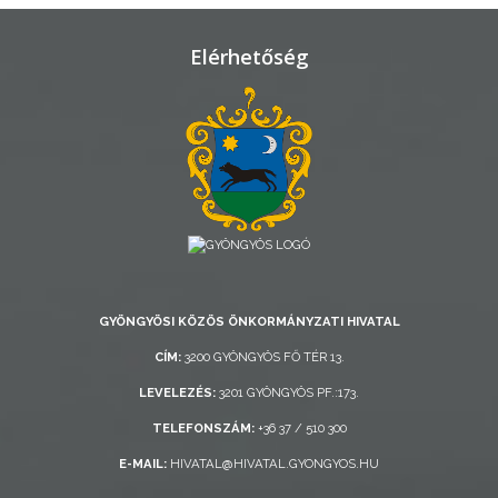
VÁROSHÁZA
Elérhetőség
AZ
ÖNKORMÁNYZAT
A
KÉPVISELŐ-
TESTÜLET
A
VÁROSRENDÉSZET
GYÖNGYÖSI KÖZÖS ÖNKORMÁNYZATI HIVATAL
CÍM:
3200 GYÖNGYÖS FŐ TÉR 13.
TÁJÉKOZTATÓK
LEVELEZÉS:
3201 GYÖNGYÖS PF.:173.
ÁTLÁTHATÓSÁG
TELEFONSZÁM:
+36 37 / 510 300
E-MAIL:
HIVATAL@HIVATAL.GYONGYOS.HU
AZ