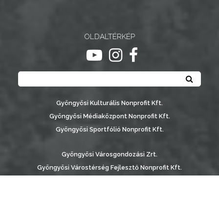
OLDALTÉRKÉP
ugrás youtube csatornára
ugrás instagram csatornár
ugrás facebook-oldalr
Keresés
Keresé
Gyöngyösi Kulturális Nonprofit Kft.
Gyöngyösi Médiaközpont Nonprofit Kft.
Gyöngyösi Sportfólió Nonprofit Kft.
Gyöngyösi Városgondozási Zrt.
Gyöngyösi Várostérség Fejlesztő Nonprofit Kft.
Vachott Sándor Városi Könyvtár
Gyöngyös Város Információs Portál © 2026
készítette:
Gyöngyösi TV
, az
AB Holding Kft
-vel együttműködésben