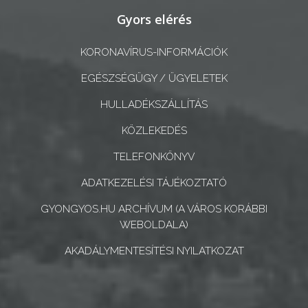
ÖNKORMÁNYZATI
Gyors elérés
CÉGEK
ÉS
KORONAVÍRUS-INFORMÁCIÓK
INTÉZMÉNYEK
EGÉSZSÉGÜGY / ÜGYELETEK
NYOMTATVÁNYOK
HULLADÉKSZÁLLÍTÁS
E-
KÖZLEKEDÉS
ÜGYINTÉZÉS
TELEFONKÖNYV
TESTÜLETI
ADATKEZELÉSI TÁJÉKOZTATÓ
ANYAGOK
GYONGYOS.HU ARCHÍVUM (A VÁROS KORÁBBI
WEBOLDALA)
KISTÉRSÉG
AKADÁLYMENTESÍTÉSI NYILATKOZAT
GEOTERM-
GYÖNGYÖS