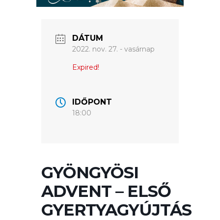
ÉRTÉKTÁRA
VÁROSUNKRÓL
DÁTUM
LAKOSSÁGI
2022. nov. 27. - vasárnap
INFORMÁCIÓK
Expired!
HASZNOS
IDŐPONT
KVÍZ
18:00
GYÖNGYÖSI
ADVENT – ELSŐ
A
GYERTYAGYÚJTÁS
VÁROS