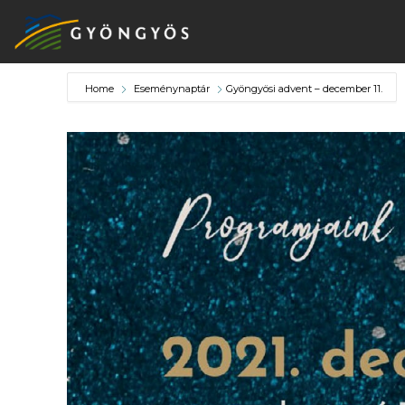
Home
Eseménynaptár
Gyöngyösi advent – december 11.
A
VÁROS
KIEMELT
LÁTVÁNYOSSÁGOK
GYÖNGYÖS
VÁROS
ÉRTÉKTÁRA