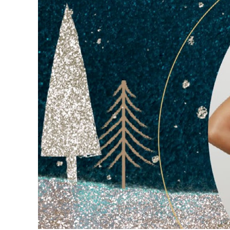
KÖLTSÉGVETÉSI
RENDELETEK
AZ
ÉPÜLŐ
VÁROS
FEJLESZTÉSEK