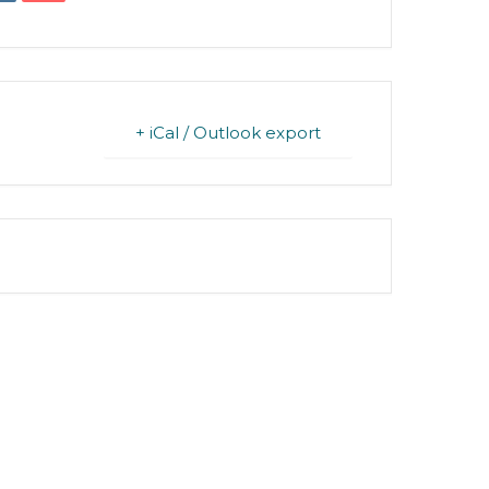
+ iCal / Outlook export
FINISHED.