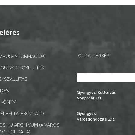
elérés
OLDALTÉRKÉP
ÍRUS-INFORMÁCIÓK
GÜGY / ÜGYELETEK
Keresés
KSZÁLLÍTÁS
EDÉS
Gyöngyösi Kulturális
Nonprofit Kft.
NKÖNYV
ELÉSI TÁJÉKOZTATÓ
Gyöngyösi
Városgondozási Zrt.
S.HU ARCHÍVUM (A VÁROS
 WEBOLDALA)