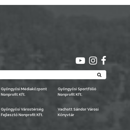
ugrás youtube csato
ugrás instagra
ugrás face
Keresés
Gyöngyösi Médiaközpont
Gyöngyösi Sportfólió
Nonprofit Kft.
Nonprofit Kft.
Gyöngyösi Várostérség
Vachott Sándor Városi
Fejlesztő Nonprofit Kft.
Könyvtár