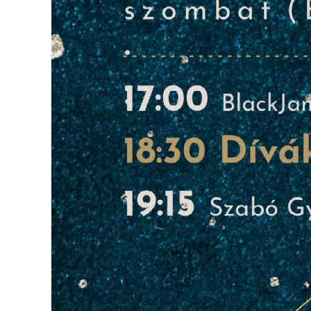
VÁROSUNKRÓL
LAKOSSÁGI
INFORMÁCIÓK
HASZNOS
KVÍZ
A
VÁROS
PÉNZÜGYEI