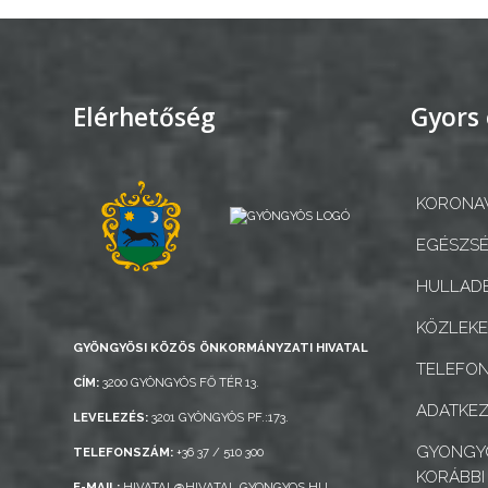
INTÉZMÉNYEK
NYOMTATVÁNYOK
Elérhetőség
Gyors 
E-
ÜGYINTÉZÉS
KORONAV
TESTÜLETI
ANYAGOK
EGÉSZSÉ
HULLADÉ
KISTÉRSÉG
KÖZLEK
GEOTERM-
GYÖNGYÖSI KÖZÖS ÖNKORMÁNYZATI HIVATAL
TELEFO
GYÖNGYÖS
CÍM:
3200 GYÖNGYÖS FŐ TÉR 13.
ADATKEZ
LEVELEZÉS:
3201 GYÖNGYÖS PF.:173.
GYONGYO
TELEFONSZÁM:
+36 37 / 510 300
KORÁBBI
E-MAIL:
HIVATAL@HIVATAL.GYONGYOS.HU