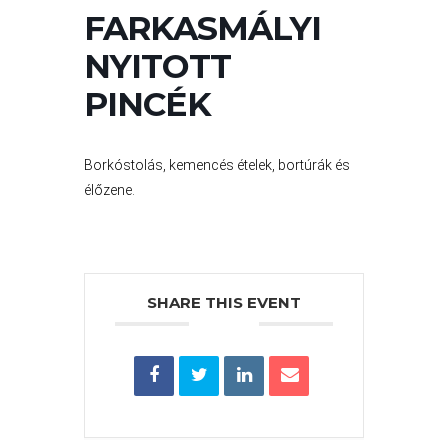
VÁROS
FARKASMÁLYI
PÉNZÜGYEI
NYITOTT
PINCÉK
KÖLTSÉGVETÉSI
RENDELETEK
Borkóstolás, kemencés ételek, bortúrák és
élőzene.
SHARE THIS EVENT
AZ
ÉPÜLŐ
VÁROS