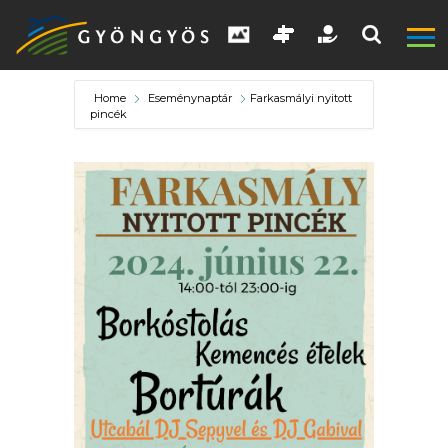
Home
Eseménynaptár
Farkasmályi nyitott
pincék
A
VÁROS
KIEMELT
LÁTVÁNYOSSÁGOK
GYÖNGYÖS
VÁROS