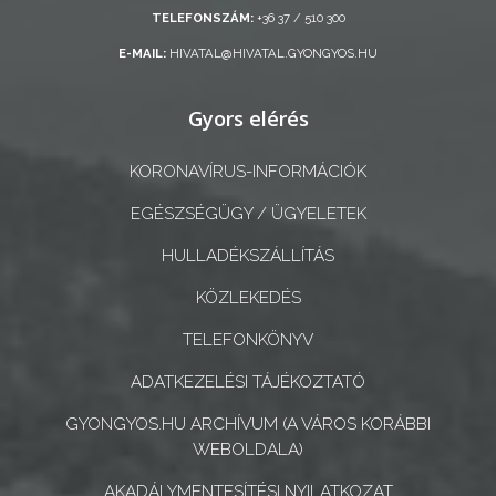
TELEFONSZÁM:
+36 37 / 510 300
ÖNKORMÁNYZATI
E-MAIL:
HIVATAL@HIVATAL.GYONGYOS.HU
CÉGEK
ÉS
Gyors elérés
INTÉZMÉNYEK
NYOMTATVÁNYOK
KORONAVÍRUS-INFORMÁCIÓK
EGÉSZSÉGÜGY / ÜGYELETEK
E-
ÜGYINTÉZÉS
HULLADÉKSZÁLLÍTÁS
KÖZLEKEDÉS
TESTÜLETI
ANYAGOK
TELEFONKÖNYV
ADATKEZELÉSI TÁJÉKOZTATÓ
KISTÉRSÉG
GYONGYOS.HU ARCHÍVUM (A VÁROS KORÁBBI
GEOTERM-
WEBOLDALA)
GYÖNGYÖS
AKADÁLYMENTESÍTÉSI NYILATKOZAT