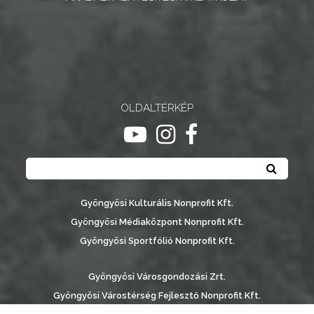
OLDALTÉRKÉP
ugrás youtube csatornára
ugrás instagram csatornár
ugrás facebook-oldalr
Keresés
Keresé
Gyöngyösi Kulturális Nonprofit Kft.
Gyöngyösi Médiaközpont Nonprofit Kft.
Gyöngyösi Sportfólió Nonprofit Kft.
Gyöngyösi Városgondozási Zrt.
Gyöngyösi Várostérség Fejlesztő Nonprofit Kft.