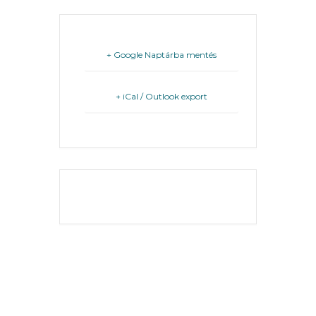
FEJLESZTÉSEK
KÖRNYEZETVÉDELEM
+ Google Naptárba mentés
TELEPÜLÉSRENDEZÉS
+ iCal / Outlook export
STRATÉGIÁK
ÉS
KONCEPCIÓK
BEJELENTŐ
THE EVENT IS
FINISHED.