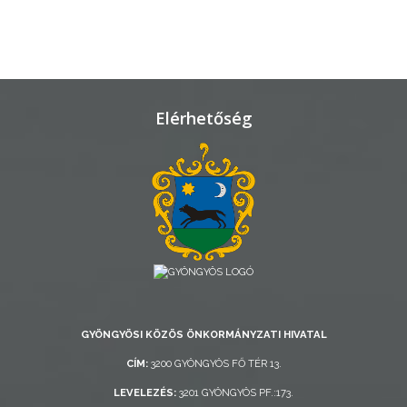
VÁROSHÁZA
AZ
ÖNKORMÁNYZAT
Elérhetőség
A
KÉPVISELŐ-
TESTÜLET
A
VÁROSRENDÉSZET
TÁJÉKOZTATÓK
GYÖNGYÖSI KÖZÖS ÖNKORMÁNYZATI HIVATAL
ÁTLÁTHATÓSÁG
CÍM:
3200 GYÖNGYÖS FŐ TÉR 13.
LEVELEZÉS:
3201 GYÖNGYÖS PF.:173.
AZ