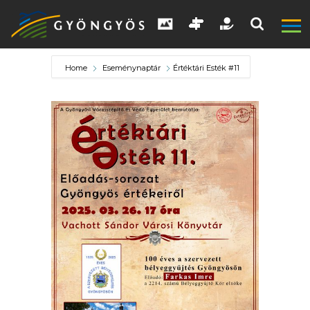
Home
Eseménynaptár
Értéktári Esték #11
A
VÁROS
KIEMELT
LÁTVÁNYOSSÁGOK
GYÖNGYÖS
VÁROS
ÉRTÉKTÁRA