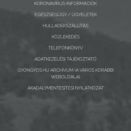
KORONAVÍRUS-INFORMÁCIÓK
CÉGEK
ÉS
EGÉSZSÉGÜGY / ÜGYELETEK
INTÉZMÉNYEK
HULLADÉKSZÁLLÍTÁS
NYOMTATVÁNYOK
KÖZLEKEDÉS
TELEFONKÖNYV
E-
ÜGYINTÉZÉS
ADATKEZELÉSI TÁJÉKOZTATÓ
GYONGYOS.HU ARCHÍVUM (A VÁROS KORÁBBI
TESTÜLETI
WEBOLDALA)
ANYAGOK
AKADÁLYMENTESÍTÉSI NYILATKOZAT
KISTÉRSÉG
GEOTERM-
GYÖNGYÖS