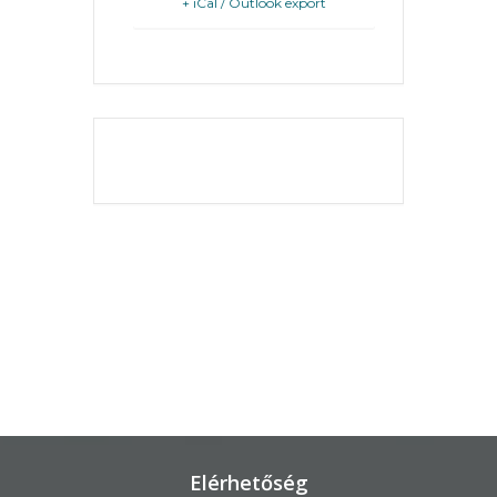
+ iCal / Outlook export
KÖRNYEZETVÉDELEM
TELEPÜLÉSRENDEZÉS
THE EVENT IS
STRATÉGIÁK
FINISHED.
ÉS
KONCEPCIÓK
BEJELENTŐ
Elérhetőség
VÁROSHÁZA