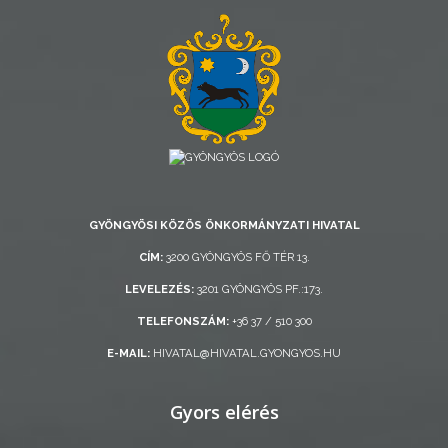
AZ
ÖNKORMÁNYZAT
A
KÉPVISELŐ-
TESTÜLET
GYÖNGYÖSI KÖZÖS ÖNKORMÁNYZATI HIVATAL
A
CÍM:
3200 GYÖNGYÖS FŐ TÉR 13.
VÁROSRENDÉSZET
LEVELEZÉS:
3201 GYÖNGYÖS PF.:173.
TÁJÉKOZTATÓK
TELEFONSZÁM:
+36 37 / 510 300
E-MAIL:
HIVATAL@HIVATAL.GYONGYOS.HU
ÁTLÁTHATÓSÁG
Gyors elérés
AZ
ÖNKORMÁNYZATI