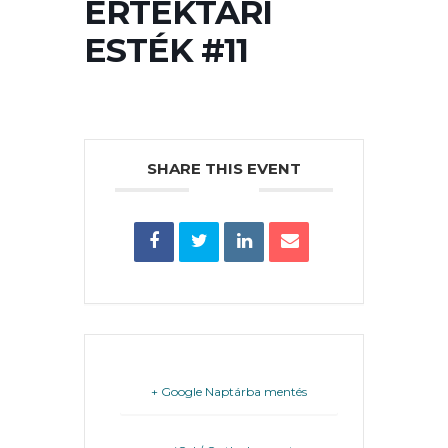
ÉRTÉKTÁRI
PÉNZÜGYEI
ESTÉK #11
KÖLTSÉGVETÉSI
RENDELETEK
SHARE THIS EVENT
AZ
ÉPÜLŐ
VÁROS
+ Google Naptárba mentés
FEJLESZTÉSEK