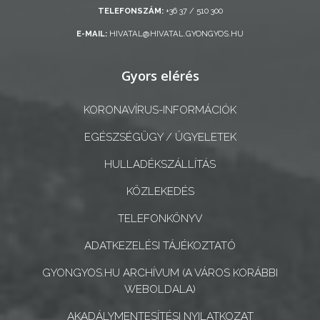
TELEFONSZÁM:
+36 37 / 510 300
ÖNKORMÁNYZATI
E-MAIL:
HIVATAL@HIVATAL.GYONGYOS.HU
CÉGEK
ÉS
Gyors elérés
INTÉZMÉNYEK
NYOMTATVÁNYOK
KORONAVÍRUS-INFORMÁCIÓK
EGÉSZSÉGÜGY / ÜGYELETEK
E-
ÜGYINTÉZÉS
HULLADÉKSZÁLLÍTÁS
KÖZLEKEDÉS
TESTÜLETI
ANYAGOK
TELEFONKÖNYV
ADATKEZELÉSI TÁJÉKOZTATÓ
KISTÉRSÉG
GYONGYOS.HU ARCHÍVUM (A VÁROS KORÁBBI
GEOTERM-
WEBOLDALA)
GYÖNGYÖS
AKADÁLYMENTESÍTÉSI NYILATKOZAT