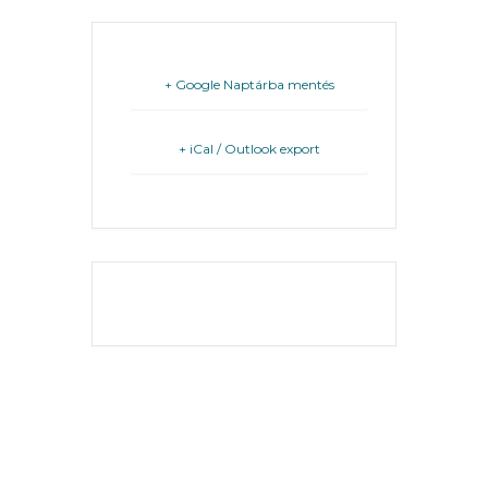
FEJLESZTÉSEK
KÖRNYEZETVÉDELEM
+ Google Naptárba mentés
TELEPÜLÉSRENDEZÉS
+ iCal / Outlook export
STRATÉGIÁK
ÉS
KONCEPCIÓK
BEJELENTŐ
THE EVENT IS
FINISHED.