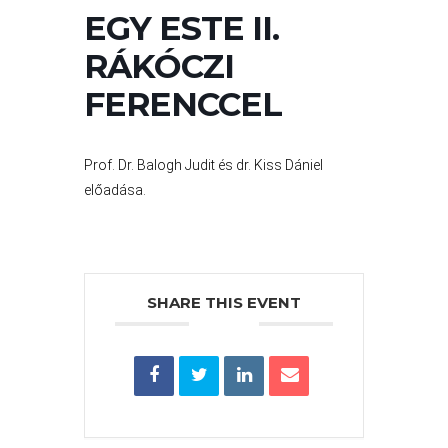
VÁROS
EGY ESTE II.
PÉNZÜGYEI
RÁKÓCZI
FERENCCEL
KÖLTSÉGVETÉSI
RENDELETEK
Prof. Dr. Balogh Judit és dr. Kiss Dániel
előadása.
SHARE THIS EVENT
AZ
ÉPÜLŐ
VÁROS