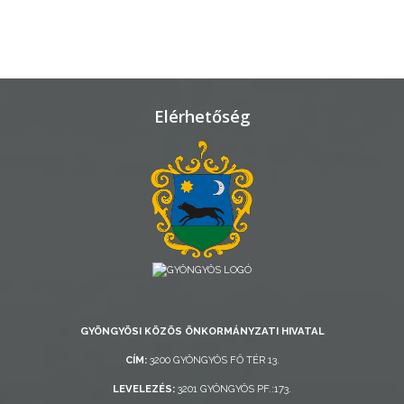
VÁROSHÁZA
AZ
ÖNKORMÁNYZAT
Elérhetőség
A
KÉPVISELŐ-
TESTÜLET
A
VÁROSRENDÉSZET
TÁJÉKOZTATÓK
GYÖNGYÖSI KÖZÖS ÖNKORMÁNYZATI HIVATAL
ÁTLÁTHATÓSÁG
CÍM:
3200 GYÖNGYÖS FŐ TÉR 13.
LEVELEZÉS:
3201 GYÖNGYÖS PF.:173.
AZ