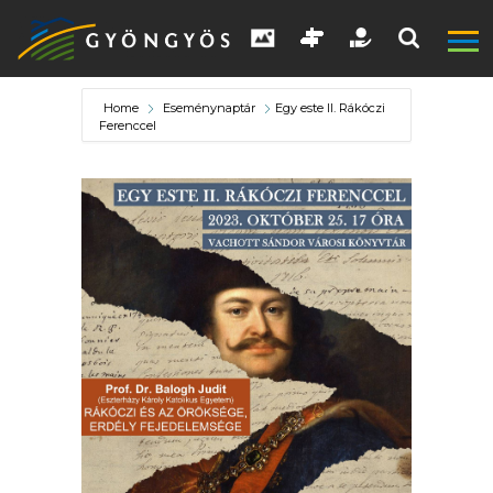
Home
Eseménynaptár
Egy este II. Rákóczi
Ferenccel
A
VÁROS
KIEMELT
LÁTVÁNYOSSÁGOK
GYÖNGYÖS
VÁROS