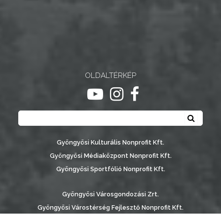
OLDALTÉRKÉP
ugrás youtube csatornára
ugrás instagram csatornár
ugrás facebook-oldalr
Keresés
Keresé
Gyöngyösi Kulturális Nonprofit Kft.
Gyöngyösi Médiaközpont Nonprofit Kft.
Gyöngyösi Sportfólió Nonprofit Kft.
Gyöngyösi Városgondozási Zrt.
Gyöngyösi Várostérség Fejlesztő Nonprofit Kft.
Vachott Sándor Városi Könyvtár