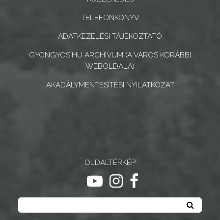
GYÖNGYÖS
TELEFONKÖNYV
ADATKEZELÉSI TÁJÉKOZTATÓ
GYONGYOS.HU ARCHÍVUM (A VÁROS KORÁBBI
WEBOLDALA)
AKADÁLYMENTESÍTÉSI NYILATKOZAT
OLDALTÉRKÉP
ugrás youtube csatornára
ugrás instagram csatornár
ugrás facebook-oldalr
Keresés
Keresé