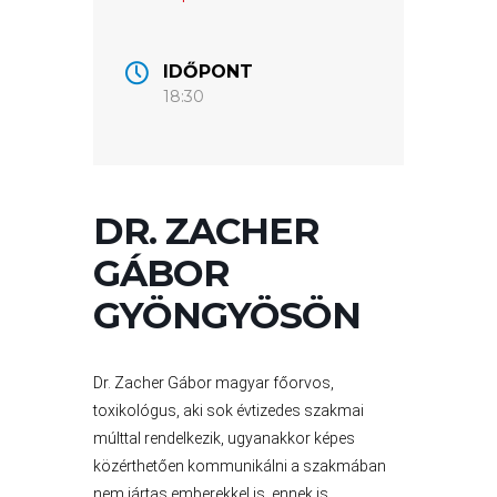
ÉRTÉKTÁRA
VÁROSUNKRÓL
IDŐPONT
18:30
LAKOSSÁGI
INFORMÁCIÓK
HASZNOS
DR. ZACHER
KVÍZ
GÁBOR
GYÖNGYÖSÖN
Dr. Zacher Gábor magyar főorvos,
toxikológus, aki sok évtizedes szakmai
múlttal rendelkezik, ugyanakkor képes
közérthetően kommunikálni a szakmában
nem jártas emberekkel is, ennek is