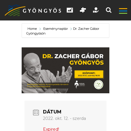
Home
Eseménynaptár
Dr. Zacher Gábor
Gyöngyösön
A
VÁROS
KIEMELT
LÁTVÁNYOSSÁGOK
DÁTUM
2022. okt. 12. - szerda
GYÖNGYÖS
VÁROS
Expired!