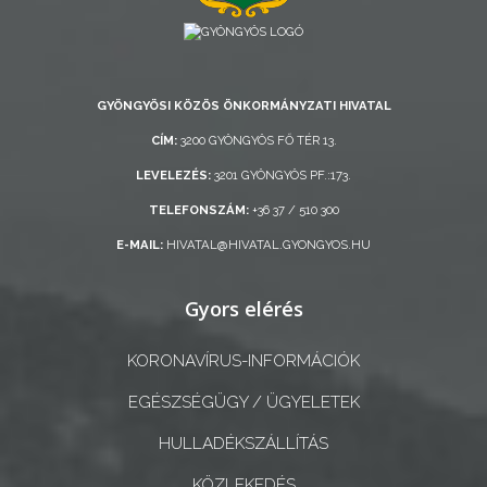
AZ
ÖNKORMÁNYZATI
CÉGEK
GYÖNGYÖSI KÖZÖS ÖNKORMÁNYZATI HIVATAL
ÉS
CÍM:
3200 GYÖNGYÖS FŐ TÉR 13.
INTÉZMÉNYEK
LEVELEZÉS:
3201 GYÖNGYÖS PF.:173.
NYOMTATVÁNYOK
TELEFONSZÁM:
+36 37 / 510 300
E-MAIL:
HIVATAL@HIVATAL.GYONGYOS.HU
E-
ÜGYINTÉZÉS
Gyors elérés
TESTÜLETI
KORONAVÍRUS-INFORMÁCIÓK
ANYAGOK
EGÉSZSÉGÜGY / ÜGYELETEK
KISTÉRSÉG
HULLADÉKSZÁLLÍTÁS
GEOTERM-
KÖZLEKEDÉS