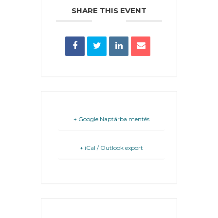
SHARE THIS EVENT
FEJLESZTÉSEK
KÖRNYEZETVÉDELEM
TELEPÜLÉSRENDEZÉS
STRATÉGIÁK
ÉS
+ Google Naptárba mentés
KONCEPCIÓK
BEJELENTŐ
+ iCal / Outlook export
THE EVENT IS