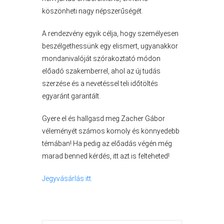
A
VÁROS
köszönheti nagy népszerűségét.
PÉNZÜGYEI
A rendezvény egyik célja, hogy személyesen
beszélgethessünk egy elismert, ugyanakkor
mondanivalóját szórakoztató módon
KÖLTSÉGVETÉSI
előadó szakemberrel, ahol az új tudás
RENDELETEK
szerzése és a nevetéssel teli időtöltés
egyaránt garantált.
Gyere el és hallgasd meg Zacher Gábor
véleményét számos komoly és könnyedebb
témában! Ha pedig az előadás végén még
marad benned kérdés, itt azt is felteheted!
Jegyvásárlás itt.
AZ
ÉPÜLŐ
VÁROS