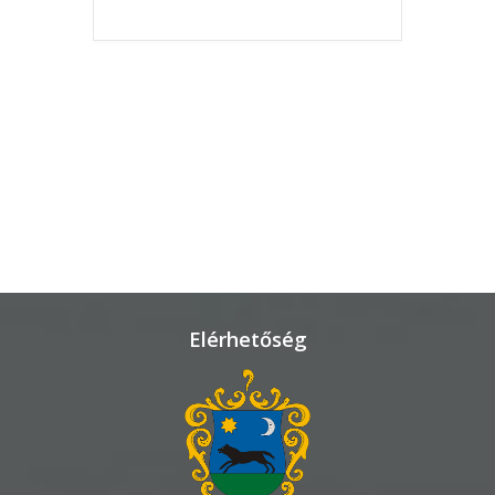
FINISHED.
VÁROSHÁZA
AZ
ÖNKORMÁNYZAT
A
KÉPVISELŐ-
TESTÜLET
Elérhetőség
A
VÁROSRENDÉSZET
TÁJÉKOZTATÓK
ÁTLÁTHATÓSÁG