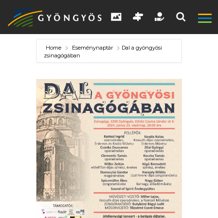
Home
Eseménynaptár
Dal a gyöngyösi
zsinagógában
A
VÁROS
KIEMELT
LÁTVÁNYOSSÁGOK
GYÖNGYÖS
VÁROS
ÉRTÉKTÁRA