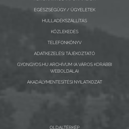
CÉGEK
EGÉSZSÉGÜGY / ÜGYELETEK
ÉS
INTÉZMÉNYEK
HULLADÉKSZÁLLÍTÁS
KÖZLEKEDÉS
NYOMTATVÁNYOK
TELEFONKÖNYV
E-
ADATKEZELÉSI TÁJÉKOZTATÓ
ÜGYINTÉZÉS
GYONGYOS.HU ARCHÍVUM (A VÁROS KORÁBBI
TESTÜLETI
WEBOLDALA)
ANYAGOK
AKADÁLYMENTESÍTÉSI NYILATKOZAT
KISTÉRSÉG
GEOTERM-
GYÖNGYÖS
OLDALTÉRKÉP