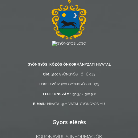
AZ
ÖNKORMÁNYZAT
A
KÉPVISELŐ-
TESTÜLET
GYÖNGYÖSI KÖZÖS ÖNKORMÁNYZATI HIVATAL
A
CÍM:
3200 GYÖNGYÖS FŐ TÉR 13.
VÁROSRENDÉSZET
LEVELEZÉS:
3201 GYÖNGYÖS PF.:173.
TELEFONSZÁM:
+36 37 / 510 300
TÁJÉKOZTATÓK
E-MAIL:
HIVATAL@HIVATAL.GYONGYOS.HU
ÁTLÁTHATÓSÁG
Gyors elérés
AZ
ÖNKORMÁNYZATI
KORONAVÍRUS-INFORMÁCIÓK