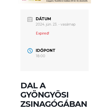
VÁROSUNKRÓL
DÁTUM
LAKOSSÁGI
2024. jún. 23. - vasárnap
INFORMÁCIÓK
Expired!
HASZNOS
IDŐPONT
KVÍZ
18:00
DAL A
GYÖNGYÖSI
A
ZSINAGÓGÁBAN
VÁROS