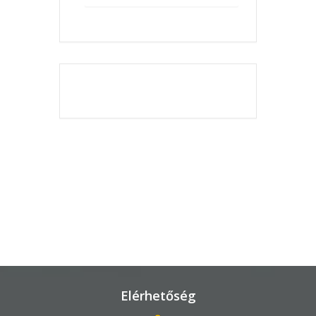
KÖRNYEZETVÉDELEM
TELEPÜLÉSRENDEZÉS
THE EVENT IS
FINISHED.
STRATÉGIÁK
ÉS
KONCEPCIÓK
BEJELENTŐ
Elérhetőség
VÁROSHÁZA