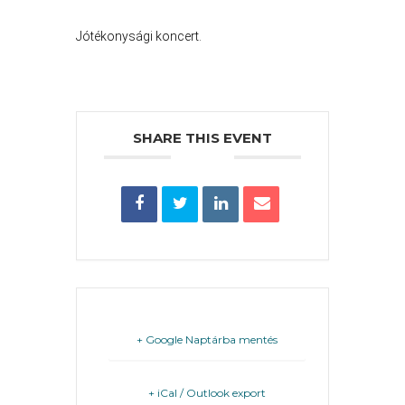
PÉNZÜGYEI
Jótékonysági koncert.
KÖLTSÉGVETÉSI
RENDELETEK
SHARE THIS EVENT
AZ
ÉPÜLŐ
VÁROS
+ Google Naptárba mentés
+ iCal / Outlook export
FEJLESZTÉSEK