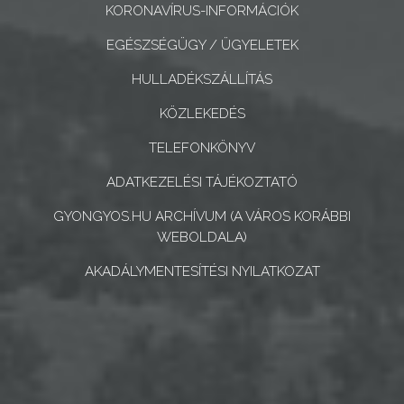
KORONAVÍRUS-INFORMÁCIÓK
CÉGEK
ÉS
EGÉSZSÉGÜGY / ÜGYELETEK
INTÉZMÉNYEK
HULLADÉKSZÁLLÍTÁS
NYOMTATVÁNYOK
KÖZLEKEDÉS
TELEFONKÖNYV
E-
ÜGYINTÉZÉS
ADATKEZELÉSI TÁJÉKOZTATÓ
GYONGYOS.HU ARCHÍVUM (A VÁROS KORÁBBI
TESTÜLETI
WEBOLDALA)
ANYAGOK
AKADÁLYMENTESÍTÉSI NYILATKOZAT
KISTÉRSÉG
GEOTERM-
GYÖNGYÖS