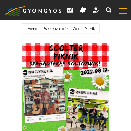
Home
Eseménynaptár
Cooltér Piknik
A
VÁROS
KIEMELT
LÁTVÁNYOSSÁGOK
GYÖNGYÖS
VÁROS
ÉRTÉKTÁRA