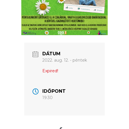
VÁROSUNKRÓL
LAKOSSÁGI
INFORMÁCIÓK
HASZNOS
DÁTUM
2022. aug. 12. - péntek
KVÍZ
Expired!
IDŐPONT
19:30
A
VÁROS