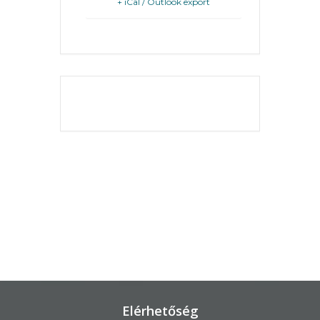
+ iCal / Outlook export
KÖRNYEZETVÉDELEM
TELEPÜLÉSRENDEZÉS
THE EVENT IS
STRATÉGIÁK
FINISHED.
ÉS
KONCEPCIÓK
BEJELENTŐ
Elérhetőség
VÁROSHÁZA