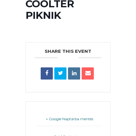
COOLTÉR
PÉNZÜGYEI
PIKNIK
KÖLTSÉGVETÉSI
RENDELETEK
SHARE THIS EVENT
AZ
ÉPÜLŐ
VÁROS
+ Google Naptárba mentés
FEJLESZTÉSEK