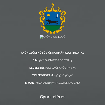
AZ
ÖNKORMÁNYZAT
A
KÉPVISELŐ-
TESTÜLET
GYÖNGYÖSI KÖZÖS ÖNKORMÁNYZATI HIVATAL
A
CÍM:
3200 GYÖNGYÖS FŐ TÉR 13.
VÁROSRENDÉSZET
LEVELEZÉS:
3201 GYÖNGYÖS PF.:173.
TÁJÉKOZTATÓK
TELEFONSZÁM:
+36 37 / 510 300
E-MAIL:
HIVATAL@HIVATAL.GYONGYOS.HU
ÁTLÁTHATÓSÁG
Gyors elérés
AZ
ÖNKORMÁNYZATI