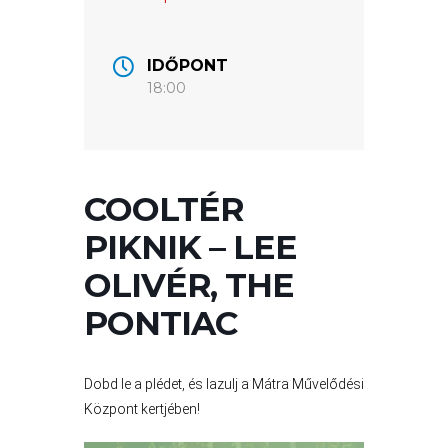
ÉRTÉKTÁRA
VÁROSUNKRÓL
IDŐPONT
18:00
LAKOSSÁGI
INFORMÁCIÓK
HASZNOS
COOLTÉR
KVÍZ
PIKNIK – LEE
OLIVÉR, THE
PONTIAC
Dobd le a plédet, és lazulj a Mátra Művelődési
Központ kertjében!
A