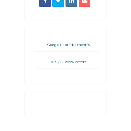
FEJLESZTÉSEK
KÖRNYEZETVÉDELEM
TELEPÜLÉSRENDEZÉS
+ Google Naptárba mentés
STRATÉGIÁK
ÉS
+ iCal / Outlook export
KONCEPCIÓK
BEJELENTŐ
THE EVENT IS
FINISHED.