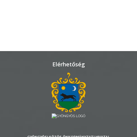
VÁROSHÁZA
AZ
ÖNKORMÁNYZAT
A
Elérhetőség
KÉPVISELŐ-
TESTÜLET
A
VÁROSRENDÉSZET
TÁJÉKOZTATÓK
ÁTLÁTHATÓSÁG
GYÖNGYÖSI KÖZÖS ÖNKORMÁNYZATI HIVATAL