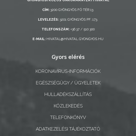
AZ
CÍM:
3200 GYÖNGYÖS FŐ TÉR 13.
ÖNKORMÁNYZATI
LEVELEZÉS:
3201 GYÖNGYÖS PF.:173.
CÉGEK
ÉS
TELEFONSZÁM:
+36 37 / 510 300
INTÉZMÉNYEK
E-MAIL:
HIVATAL@HIVATAL.GYONGYOS.HU
NYOMTATVÁNYOK
Gyors elérés
E-
KORONAVÍRUS-INFORMÁCIÓK
ÜGYINTÉZÉS
EGÉSZSÉGÜGY / ÜGYELETEK
TESTÜLETI
HULLADÉKSZÁLLÍTÁS
ANYAGOK
KÖZLEKEDÉS
KISTÉRSÉG
TELEFONKÖNYV
GEOTERM-
ADATKEZELÉSI TÁJÉKOZTATÓ
GYÖNGYÖS