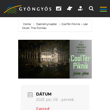
Home
Eseménynaptár
CoolTér Piknik – Lee
Olivér, The Pontiac
A
VÁROS
KIEMELT
LÁTVÁNYOSSÁGOK
DÁTUM
GYÖNGYÖS
2023. jún. 09. - péntek
VÁROS
Expired!