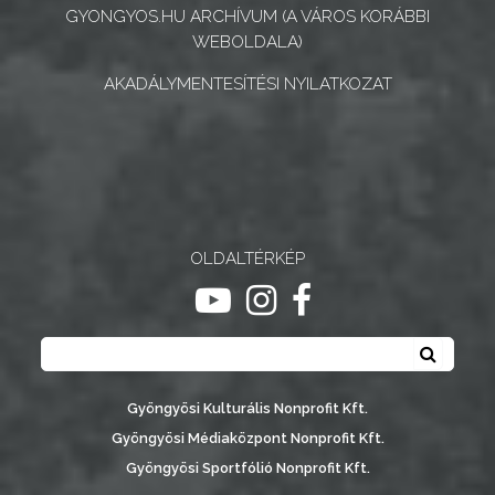
GYONGYOS.HU ARCHÍVUM (A VÁROS KORÁBBI
WEBOLDALA)
AKADÁLYMENTESÍTÉSI NYILATKOZAT
OLDALTÉRKÉP
ugrás youtube csatornára
ugrás instagram csatornár
ugrás facebook-oldalr
Keresés
Keresé
Gyöngyösi Kulturális Nonprofit Kft.
Gyöngyösi Médiaközpont Nonprofit Kft.
Gyöngyösi Sportfólió Nonprofit Kft.