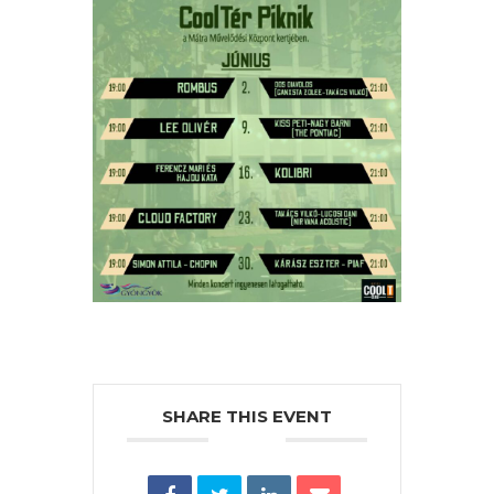
VÁROS
PÉNZÜGYEI
KÖLTSÉGVETÉSI
RENDELETEK
AZ
ÉPÜLŐ
SHARE THIS EVENT
VÁROS