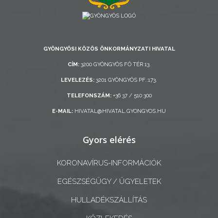
AZ
ÖNKORMÁNYZAT
GYÖNGYÖSI KÖZÖS ÖNKORMÁNYZATI HIVATAL
A
CÍM:
3200 GYÖNGYÖS FŐ TÉR 13.
KÉPVISELŐ-
LEVELEZÉS:
3201 GYÖNGYÖS PF.:173.
TESTÜLET
TELEFONSZÁM:
+36 37 / 510 300
A
E-MAIL:
HIVATAL@HIVATAL.GYONGYOS.HU
VÁROSRENDÉSZET
Gyors elérés
TÁJÉKOZTATÓK
KORONAVÍRUS-INFORMÁCIÓK
ÁTLÁTHATÓSÁG
EGÉSZSÉGÜGY / ÜGYELETEK
AZ
HULLADÉKSZÁLLÍTÁS
ÖNKORMÁNYZATI
CÉGEK