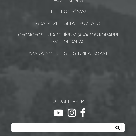
KÖZLEKEDÉS
ÉS
TELEFONKÖNYV
INTÉZMÉNYEK
ADATKEZELÉSI TÁJÉKOZTATÓ
NYOMTATVÁNYOK
GYONGYOS.HU ARCHÍVUM (A VÁROS KORÁBBI
WEBOLDALA)
E-
ÜGYINTÉZÉS
AKADÁLYMENTESÍTÉSI NYILATKOZAT
TESTÜLETI
ANYAGOK
KISTÉRSÉG
OLDALTÉRKÉP
GEOTERM-
ugrás youtube csatornára
ugrás instagram csatornár
ugrás facebook-oldalr
GYÖNGYÖS
Keresés
Keresé