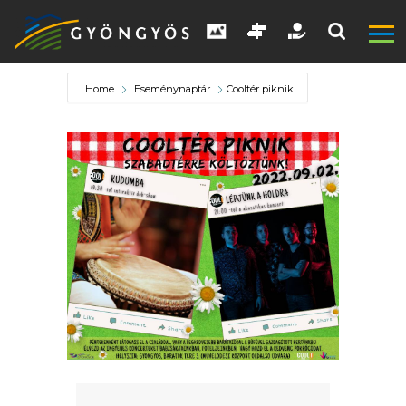
Home
Eseménynaptár
Cooltér piknik
A
VÁROS
KIEMELT
LÁTVÁNYOSSÁGOK
GYÖNGYÖS
VÁROS
ÉRTÉKTÁRA