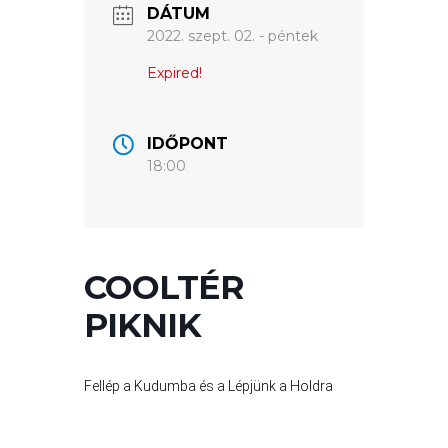
DÁTUM
2022. szept. 02. - péntek
VÁROSUNKRÓL
Expired!
LAKOSSÁGI
INFORMÁCIÓK
IDŐPONT
HASZNOS
18:00
KVÍZ
COOLTÉR
PIKNIK
Fellép a Kudumba és a Lépjünk a Holdra
A
VÁROS