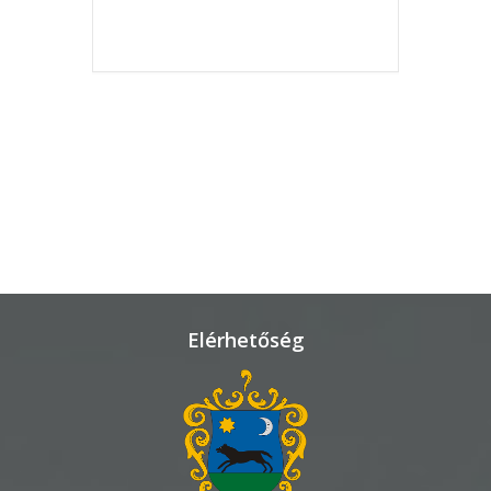
THE EVENT IS
KÖRNYEZETVÉDELEM
FINISHED.
TELEPÜLÉSRENDEZÉS
STRATÉGIÁK
ÉS
KONCEPCIÓK
BEJELENTŐ
Elérhetőség
VÁROSHÁZA