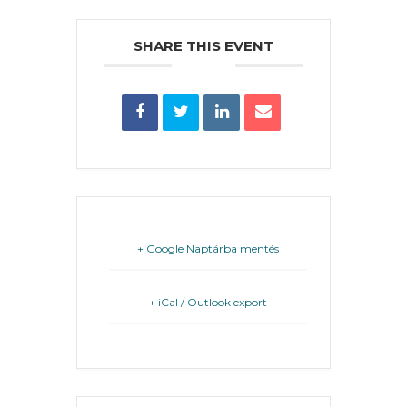
PÉNZÜGYEI
SHARE THIS EVENT
KÖLTSÉGVETÉSI
RENDELETEK
+ Google Naptárba mentés
AZ
ÉPÜLŐ
+ iCal / Outlook export
VÁROS
FEJLESZTÉSEK