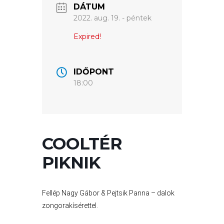
DÁTUM
2022. aug. 19. - péntek
VÁROSUNKRÓL
Expired!
LAKOSSÁGI
INFORMÁCIÓK
IDŐPONT
HASZNOS
18:00
KVÍZ
COOLTÉR
PIKNIK
Fellép Nagy Gábor & Pejtsik Panna – dalok
A
zongorakísérettel.
VÁROS