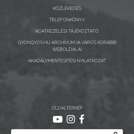
ÉS
KÖZLEKEDÉS
INTÉZMÉNYEK
TELEFONKÖNYV
NYOMTATVÁNYOK
ADATKEZELÉSI TÁJÉKOZTATÓ
GYONGYOS.HU ARCHÍVUM (A VÁROS KORÁBBI
E-
WEBOLDALA)
ÜGYINTÉZÉS
AKADÁLYMENTESÍTÉSI NYILATKOZAT
TESTÜLETI
ANYAGOK
KISTÉRSÉG
GEOTERM-
OLDALTÉRKÉP
GYÖNGYÖS
ugrás youtube csatornára
ugrás instagram csatornár
ugrás facebook-oldalr
Keresés
Keresé