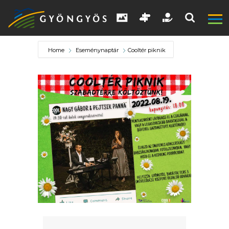
Home
Eseménynaptár
Cooltér piknik
A
VÁROS
KIEMELT
LÁTVÁNYOSSÁGOK
GYÖNGYÖS
VÁROS
ÉRTÉKTÁRA