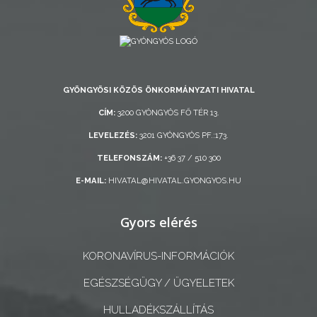
AZ
ÖNKORMÁNYZAT
A
GYÖNGYÖSI KÖZÖS ÖNKORMÁNYZATI HIVATAL
KÉPVISELŐ-
CÍM:
3200 GYÖNGYÖS FŐ TÉR 13.
TESTÜLET
LEVELEZÉS:
3201 GYÖNGYÖS PF.:173.
A
TELEFONSZÁM:
+36 37 / 510 300
VÁROSRENDÉSZET
E-MAIL:
HIVATAL@HIVATAL.GYONGYOS.HU
TÁJÉKOZTATÓK
Gyors elérés
ÁTLÁTHATÓSÁG
KORONAVÍRUS-INFORMÁCIÓK
AZ
EGÉSZSÉGÜGY / ÜGYELETEK
ÖNKORMÁNYZATI
HULLADÉKSZÁLLÍTÁS
CÉGEK