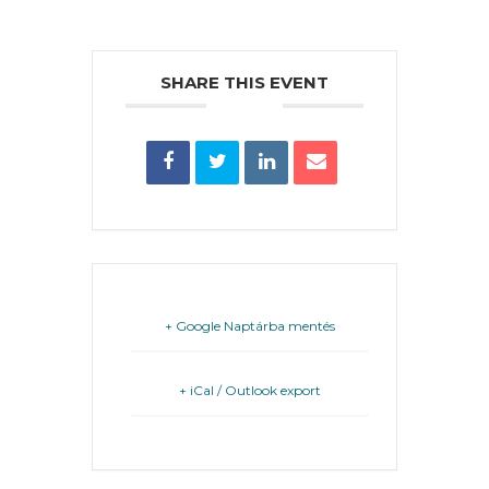
PÉNZÜGYEI
SHARE THIS EVENT
KÖLTSÉGVETÉSI
RENDELETEK
AZ
+ Google Naptárba mentés
ÉPÜLŐ
VÁROS
+ iCal / Outlook export
FEJLESZTÉSEK