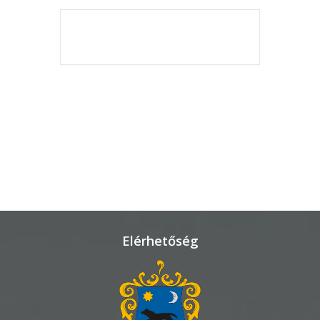
KÖRNYEZETVÉDELEM
THE EVENT IS
FINISHED.
TELEPÜLÉSRENDEZÉS
STRATÉGIÁK
ÉS
KONCEPCIÓK
BEJELENTŐ
Elérhetőség
VÁROSHÁZA