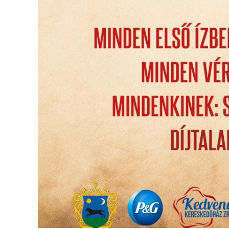
PÉNZÜGYEI
KÖLTSÉGVETÉSI
RENDELETEK
AZ
ÉPÜLŐ
VÁROS
FEJLESZTÉSEK