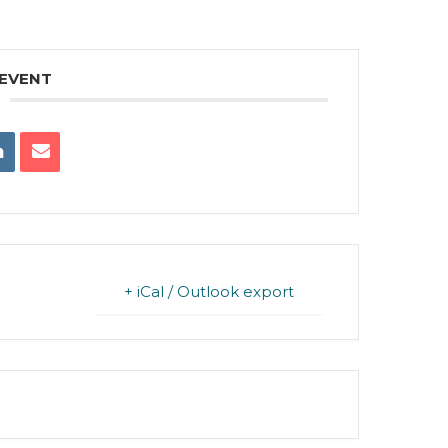
 EVENT
+ iCal / Outlook export
FINISHED.