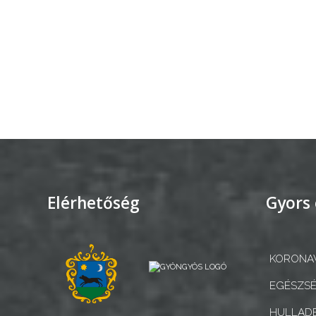
CÉGEK
ÉS
INTÉZMÉNYEK
NYOMTATVÁNYOK
E-
ÜGYINTÉZÉS
TESTÜLETI
ANYAGOK
Elérhetőség
Gyors 
KISTÉRSÉG
GEOTERM-
KORONAV
GYÖNGYÖS
EGÉSZSÉ
HULLADÉ