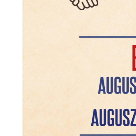
VÁROSUNKRÓL
LAKOSSÁGI
INFORMÁCIÓK
HASZNOS
KVÍZ
A
VÁROS