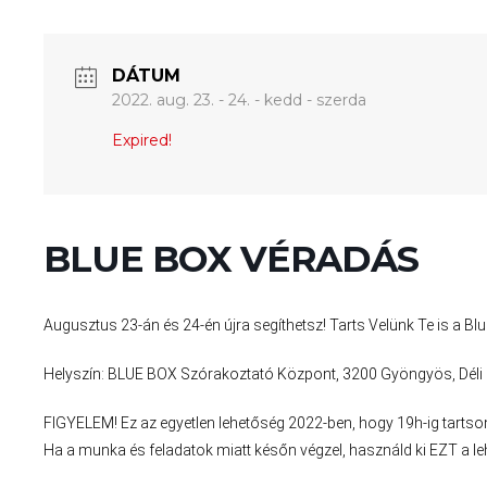
DÁTUM
2022. aug. 23. - 24. - kedd - szerda
Expired!
BLUE BOX VÉRADÁS
Augusztus 23-án és 24-én újra segíthetsz! Tarts Velünk Te is a B
Helyszín: BLUE BOX Szórakoztató Központ, 3200 Gyöngyös, Déli K
FIGYELEM! Ez az egyetlen lehetőség 2022-ben, hogy 19h-ig tar
Ha a munka és feladatok miatt későn végzel, használd ki EZT a leh