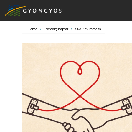
Home
Eseménynaptár
Blue Box véradás
A
VÁROS
KIEMELT
LÁTVÁNYOSSÁGOK
GYÖNGYÖS
VÁROS
ÉRTÉKTÁRA