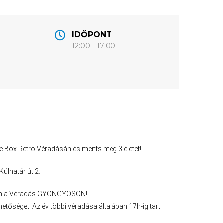
IDŐPONT
12:00 - 17:00
lue Box Retro Véradásán és ments meg 3 életet!
ülhatár út 2.
tson a Véradás GYÖNGYÖSÖN!
etőséget! Az év többi véradása általában 17h-ig tart.