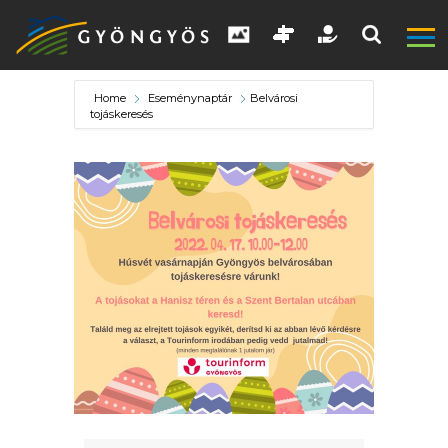
Home
Eseménynaptár
Belvárosi
tojáskeresés
A
VÁROS
KIEMELT
LÁTVÁNYOSSÁGOK
GYÖNGYÖS
VÁROS
ÉRTÉKTÁRA