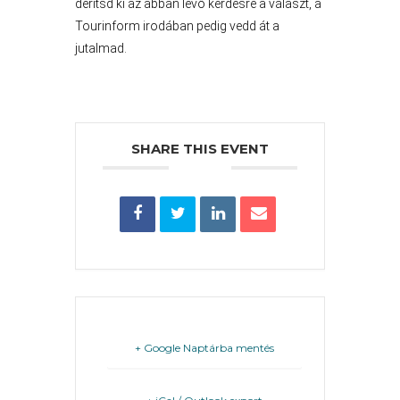
derítsd ki az abban lévő kérdésre a választ, a
PÉNZÜGYEI
Tourinform irodában pedig vedd át a
jutalmad.
KÖLTSÉGVETÉSI
RENDELETEK
SHARE THIS EVENT
AZ
ÉPÜLŐ
VÁROS
+ Google Naptárba mentés
FEJLESZTÉSEK