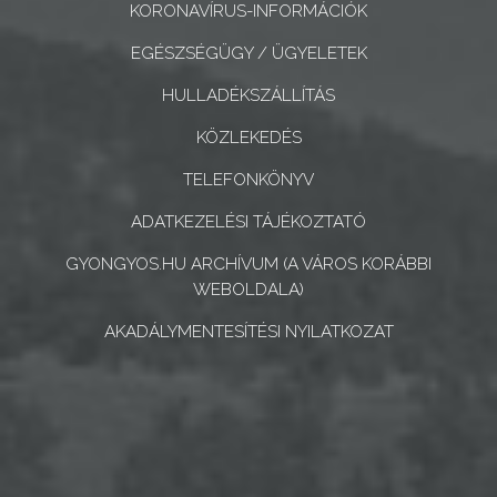
KORONAVÍRUS-INFORMÁCIÓK
CÉGEK
ÉS
EGÉSZSÉGÜGY / ÜGYELETEK
INTÉZMÉNYEK
HULLADÉKSZÁLLÍTÁS
NYOMTATVÁNYOK
KÖZLEKEDÉS
TELEFONKÖNYV
E-
ÜGYINTÉZÉS
ADATKEZELÉSI TÁJÉKOZTATÓ
GYONGYOS.HU ARCHÍVUM (A VÁROS KORÁBBI
TESTÜLETI
WEBOLDALA)
ANYAGOK
AKADÁLYMENTESÍTÉSI NYILATKOZAT
KISTÉRSÉG
GEOTERM-
GYÖNGYÖS