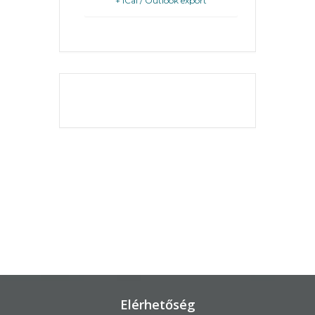
+ iCal / Outlook export
KÖRNYEZETVÉDELEM
TELEPÜLÉSRENDEZÉS
THE EVENT IS
STRATÉGIÁK
FINISHED.
ÉS
KONCEPCIÓK
BEJELENTŐ
Elérhetőség
VÁROSHÁZA