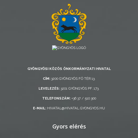
AZ
ÖNKORMÁNYZAT
A
KÉPVISELŐ-
TESTÜLET
GYÖNGYÖSI KÖZÖS ÖNKORMÁNYZATI HIVATAL
A
CÍM:
3200 GYÖNGYÖS FŐ TÉR 13.
VÁROSRENDÉSZET
LEVELEZÉS:
3201 GYÖNGYÖS PF.:173.
TÁJÉKOZTATÓK
TELEFONSZÁM:
+36 37 / 510 300
E-MAIL:
HIVATAL@HIVATAL.GYONGYOS.HU
ÁTLÁTHATÓSÁG
Gyors elérés
AZ
ÖNKORMÁNYZATI