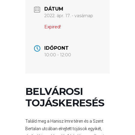
DÁTUM
VÁROSUNKRÓL
2022. ápr. 17. - vasárnap
Expired!
LAKOSSÁGI
INFORMÁCIÓK
IDŐPONT
HASZNOS
10:00 - 12:00
KVÍZ
BELVÁROSI
TOJÁSKERESÉS
Találd meg a Hanisz Imre téren és a Szent
A
Bertalan utcában elrejtett tojások egyikét,
VÁROS