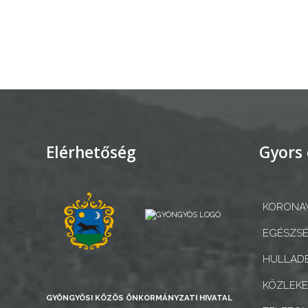
KONCEPCIÓK
BEJELENTŐ
VÁROSHÁZA
Elérhetőség
Gyors 
AZ
KORONAV
ÖNKORMÁNYZAT
EGÉSZSÉ
A
HULLADÉ
KÉPVISELŐ-
TESTÜLET
KÖZLEK
GYÖNGYÖSI KÖZÖS ÖNKORMÁNYZATI HIVATAL