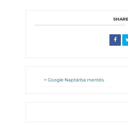
RENDELETEK
SHARE
AZ
ÉPÜLŐ
VÁROS
FEJLESZTÉSEK
+ Google Naptárba mentés
KÖRNYEZETVÉDELEM
TELEPÜLÉSRENDEZÉS
THE EVEN
STRATÉGIÁK
ÉS