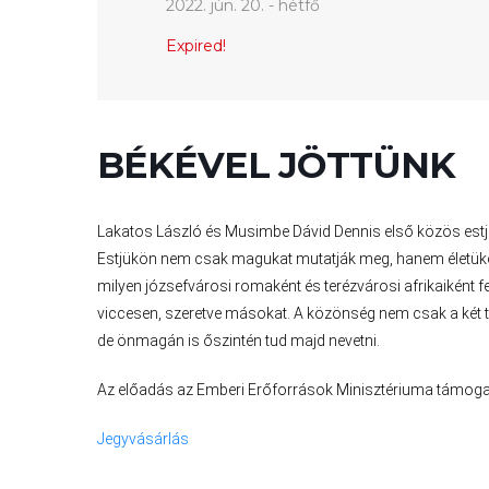
2022. jún. 20. - hétfő
LAKOSSÁGI
Expired!
INFORMÁCIÓK
HASZNOS
BÉKÉVEL JÖTTÜNK
KVÍZ
Lakatos László és Musimbe Dávid Dennis első közös estje.
Estjükön nem csak magukat mutatják meg, hanem életüket,
milyen józsefvárosi romaként és terézvárosi afrikaiként fe
viccesen, szeretve másokat. A közönség nem csak a két 
A
de önmagán is őszintén tud majd nevetni.
VÁROS
PÉNZÜGYEI
Az előadás az Emberi Erőforrások Minisztériuma támogatá
Jegyvásárlás
KÖLTSÉGVETÉSI