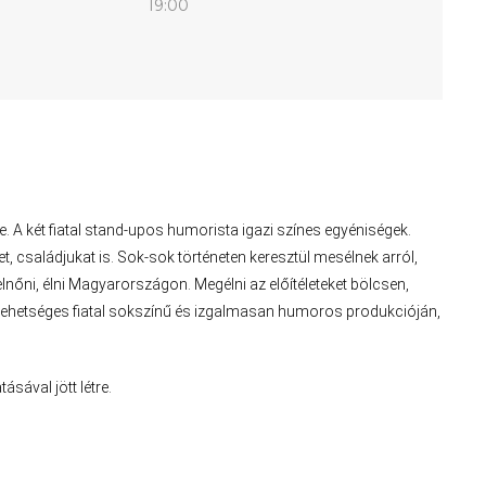
19:00
 A két fiatal stand-upos humorista igazi színes egyéniségek.
 családjukat is. Sok-sok történeten keresztül mesélnek arról,
lnőni, élni Magyarországon. Megélni az előítéleteket bölcsen,
tehetséges fiatal sokszínű és izgalmasan humoros produkcióján,
sával jött létre.