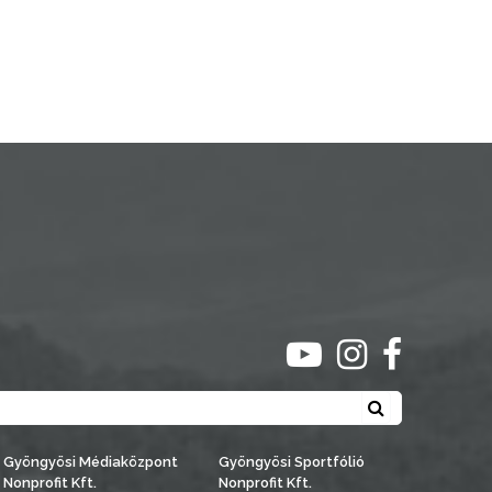
ugrás youtube csato
ugrás instagra
ugrás face
Keresés
Gyöngyösi Médiaközpont
Gyöngyösi Sportfólió
Nonprofit Kft.
Nonprofit Kft.