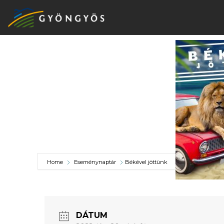
A
VÁROS
KIEMELT
LÁTVÁNYOSSÁGOK
Home
Eseménynaptár
Békével jöttünk
GYÖNGYÖS
VÁROS
ÉRTÉKTÁRA
DÁTUM
VÁROSUNKRÓL