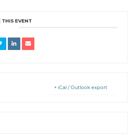
 THIS EVENT
+ iCal / Outlook export
T IS FINISHED.