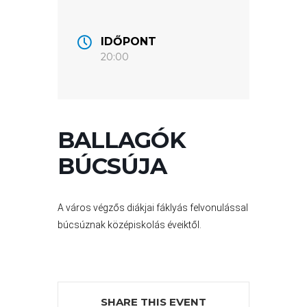
VÁROSUNKRÓL
IDŐPONT
20:00
LAKOSSÁGI
INFORMÁCIÓK
HASZNOS
BALLAGÓK
KVÍZ
BÚCSÚJA
A város végzős diákjai fáklyás felvonulással
búcsúznak középiskolás éveiktől.
A
VÁROS
SHARE THIS EVENT
PÉNZÜGYEI