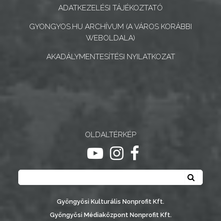
ÉS
ADATKEZELÉSI TÁJÉKOZTATÓ
INTÉZMÉNYEK
GYONGYOS.HU ARCHÍVUM (A VÁROS KORÁBBI
WEBOLDALA)
NYOMTATVÁNYOK
AKADÁLYMENTESÍTÉSI NYILATKOZAT
E-
ÜGYINTÉZÉS
TESTÜLETI
ANYAGOK
OLDALTÉRKÉP
KISTÉRSÉG
ugrás youtube csatornára
ugrás instagram csatornár
ugrás facebook-oldalr
GEOTERM-
Keresés
GYÖNGYÖS
Keresé
Gyöngyösi Kulturális Nonprofit Kft.
Gyöngyösi Médiaközpont Nonprofit Kft.