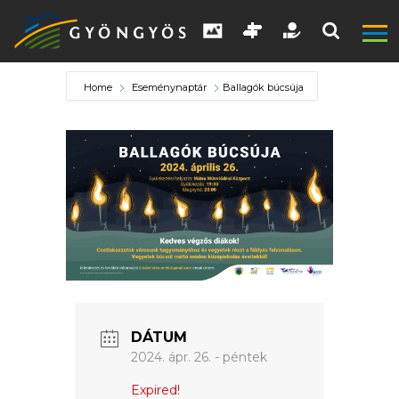
Home
Eseménynaptár
Ballagók búcsúja
A
VÁROS
KIEMELT
LÁTVÁNYOSSÁGOK
DÁTUM
GYÖNGYÖS
2024. ápr. 26. - péntek
VÁROS
ÉRTÉKTÁRA
Expired!