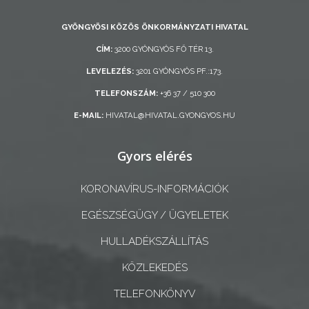
AZ
GYÖNGYÖSI KÖZÖS ÖNKORMÁNYZATI HIVATAL
ÖNKORMÁNYZAT
CÍM:
3200 GYÖNGYÖS FŐ TÉR 13.
A
LEVELEZÉS:
3201 GYÖNGYÖS PF.:173.
KÉPVISELŐ-
TELEFONSZÁM:
+36 37 / 510 300
TESTÜLET
E-MAIL:
HIVATAL@HIVATAL.GYONGYOS.HU
A
Gyors elérés
VÁROSRENDÉSZET
KORONAVÍRUS-INFORMÁCIÓK
TÁJÉKOZTATÓK
EGÉSZSÉGÜGY / ÜGYELETEK
ÁTLÁTHATÓSÁG
HULLADÉKSZÁLLÍTÁS
AZ
KÖZLEKEDÉS
ÖNKORMÁNYZATI
CÉGEK
TELEFONKÖNYV