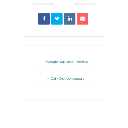
KÖLTSÉGVETÉSI
RENDELETEK
+ Google Naptárba mentés
+ iCal / Outlook export
AZ
ÉPÜLŐ
VÁROS
THE EVENT IS
FEJLESZTÉSEK
FINISHED.