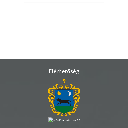
KÖRNYEZETVÉDELEM
TELEPÜLÉSRENDEZÉS
STRATÉGIÁK
ÉS
KONCEPCIÓK
BEJELENTŐ
Elérhetőség
VÁROSHÁZA