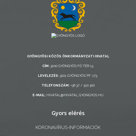
AZ
ÖNKORMÁNYZAT
A
KÉPVISELŐ-
TESTÜLET
GYÖNGYÖSI KÖZÖS ÖNKORMÁNYZATI HIVATAL
CÍM:
3200 GYÖNGYÖS FŐ TÉR 13.
A
LEVELEZÉS:
3201 GYÖNGYÖS PF.:173.
VÁROSRENDÉSZET
TELEFONSZÁM:
+36 37 / 510 300
TÁJÉKOZTATÓK
E-MAIL:
HIVATAL@HIVATAL.GYONGYOS.HU
ÁTLÁTHATÓSÁG
Gyors elérés
AZ
KORONAVÍRUS-INFORMÁCIÓK
ÖNKORMÁNYZATI