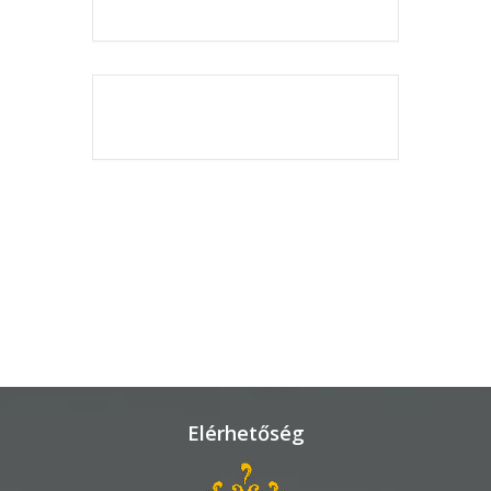
KÖRNYEZETVÉDELEM
TELEPÜLÉSRENDEZÉS
THE EVENT IS
FINISHED.
STRATÉGIÁK
ÉS
KONCEPCIÓK
BEJELENTŐ
Elérhetőség
VÁROSHÁZA