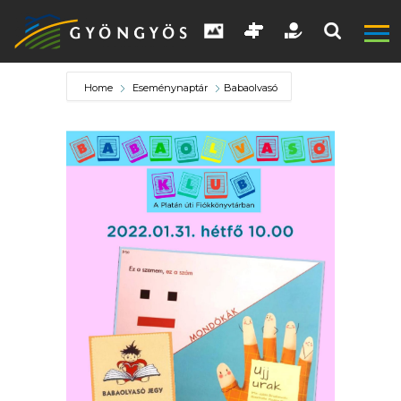
Home
Eseménynaptár
Babaolvasó
A
VÁROS
KIEMELT
LÁTVÁNYOSSÁGOK
GYÖNGYÖS
VÁROS
ÉRTÉKTÁRA