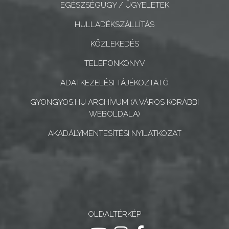
EGÉSZSÉGÜGY / ÜGYELETEK
CÉGEK
ÉS
HULLADÉKSZÁLLÍTÁS
INTÉZMÉNYEK
KÖZLEKEDÉS
NYOMTATVÁNYOK
TELEFONKÖNYV
E-
ADATKEZELÉSI TÁJÉKOZTATÓ
ÜGYINTÉZÉS
GYONGYOS.HU ARCHÍVUM (A VÁROS KORÁBBI
WEBOLDALA)
TESTÜLETI
AKADÁLYMENTESÍTÉSI NYILATKOZAT
ANYAGOK
KISTÉRSÉG
GEOTERM-
GYÖNGYÖS
OLDALTÉRKÉP