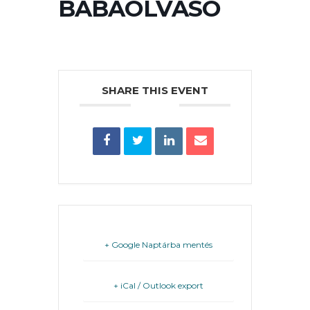
BABAOLVASÓ
PÉNZÜGYEI
KÖLTSÉGVETÉSI
RENDELETEK
SHARE THIS EVENT
AZ
ÉPÜLŐ
+ Google Naptárba mentés
VÁROS
+ iCal / Outlook export
FEJLESZTÉSEK