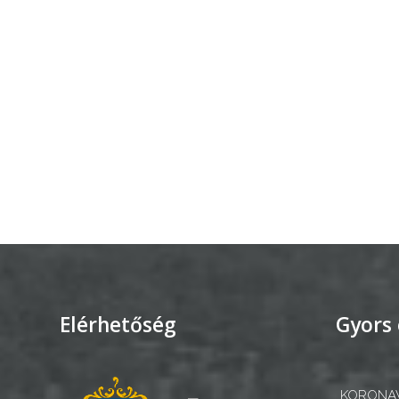
A
KÉPVISELŐ-
TESTÜLET
A
VÁROSRENDÉSZET
TÁJÉKOZTATÓK
ÁTLÁTHATÓSÁG
AZ
ÖNKORMÁNYZATI
Elérhetőség
Gyors 
CÉGEK
ÉS
INTÉZMÉNYEK
KORONAV