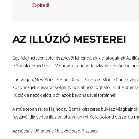
Expired!
AZ ILLÚZIÓ MESTEREI
Egy felejthetetlen este résztvevői lehetnek, akik ellátogatnak Az
előadók nemzetközi TV show-k, rangos fesztiválok és óceánjáró l
Las Vegas, New York, Peking, Dubai, Párizs és Monte Carlo szín
közönségét is elvarázsolják! Nincs ahhoz fogható, mint élőben látn
illúziók a nézők előtt, sőt, azok bevonásával történnek.
A műsorban fellép Hajnóczy Soma kétszeres bűvész világbajnok,
fesztivál díjnyertes illuzionista, valamint Kelle Botond ötszörös 
Az előadás időtartama kb. 2×50 perc, 1 szünet.