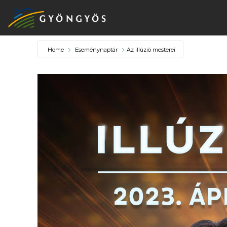
Home
Eseménynaptár
Az illúzió mesterei
A
VÁROS
KIEMELT
LÁTVÁNYOSSÁGOK
GYÖNGYÖS
VÁROS
ÉRTÉKTÁRA