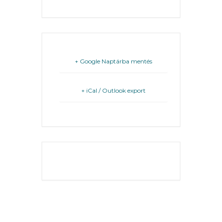
FEJLESZTÉSEK
KÖRNYEZETVÉDELEM
TELEPÜLÉSRENDEZÉS
+ Google Naptárba mentés
STRATÉGIÁK
+ iCal / Outlook export
ÉS
KONCEPCIÓK
BEJELENTŐ
THE EVENT IS
FINISHED.