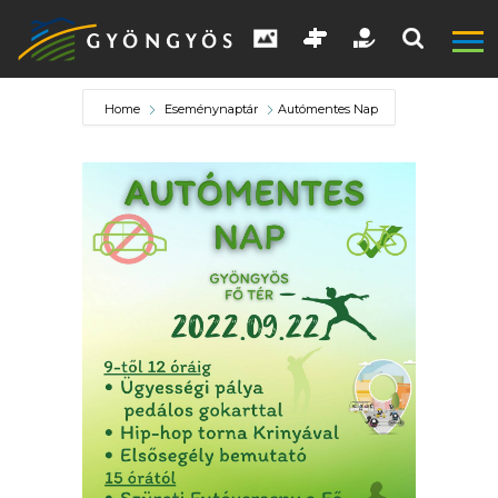
Home
Eseménynaptár
Autómentes Nap
A
VÁROS
KIEMELT
LÁTVÁNYOSSÁGOK
GYÖNGYÖS
VÁROS