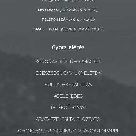
CÍM:
3200 GYÖNGYÖS FŐ TÉR 13.
AZ
LEVELEZÉS:
3201 GYÖNGYÖS PF.:173.
ÖNKORMÁNYZATI
CÉGEK
TELEFONSZÁM:
+36 37 / 510 300
ÉS
E-MAIL:
HIVATAL@HIVATAL.GYONGYOS.HU
INTÉZMÉNYEK
Gyors elérés
NYOMTATVÁNYOK
KORONAVÍRUS-INFORMÁCIÓK
E-
ÜGYINTÉZÉS
EGÉSZSÉGÜGY / ÜGYELETEK
HULLADÉKSZÁLLÍTÁS
TESTÜLETI
ANYAGOK
KÖZLEKEDÉS
TELEFONKÖNYV
KISTÉRSÉG
ADATKEZELÉSI TÁJÉKOZTATÓ
GEOTERM-
GYONGYOS.HU ARCHÍVUM (A VÁROS KORÁBBI
GYÖNGYÖS