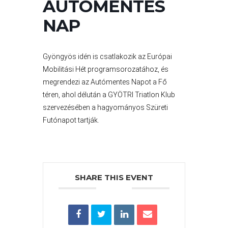
AUTÓMENTES
VÁROS
PÉNZÜGYEI
NAP
Gyöngyös idén is csatlakozik az Európai
KÖLTSÉGVETÉSI
Mobilitási Hét programsorozatához, és
RENDELETEK
megrendezi az Autómentes Napot a Fő
téren, ahol délután a GYÖTRI Triatlon Klub
szervezésében a hagyományos Szüreti
Futónapot tartják.
AZ
SHARE THIS EVENT
ÉPÜLŐ
VÁROS