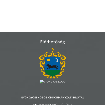
VÁROSHÁZA
AZ
ÖNKORMÁNYZAT
Elérhetőség
A
KÉPVISELŐ-
TESTÜLET
A
VÁROSRENDÉSZET
TÁJÉKOZTATÓK
ÁTLÁTHATÓSÁG
GYÖNGYÖSI KÖZÖS ÖNKORMÁNYZATI HIVATAL