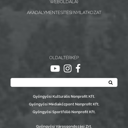
WEBOLDALA)
AKADÁLYMENTESÍTÉSI NYILATKOZAT
OLDALTÉRKÉP
ugrás youtube csatornára
ugrás instagram csatornár
ugrás facebook-oldalr
Keresés
Keresé
Gyöngyösi Kulturális Nonprofit Kft.
Gyöngyösi Médiaközpont Nonprofit Kft.
Gyöngyösi Sportfólió Nonprofit Kft.
Gyöngyösi Városgondozási Zrt.