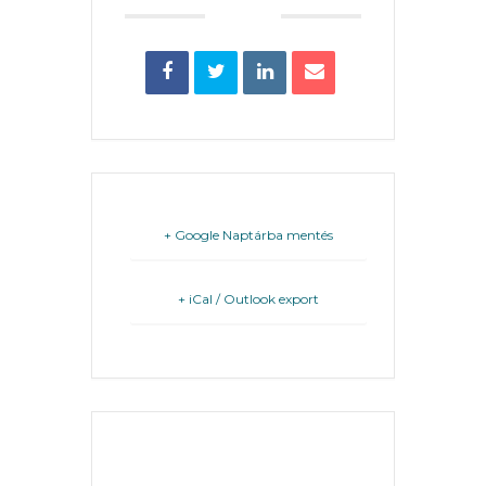
KÖLTSÉGVETÉSI
RENDELETEK
+ Google Naptárba mentés
+ iCal / Outlook export
AZ
ÉPÜLŐ
VÁROS
THE EVENT IS
FEJLESZTÉSEK
FINISHED.