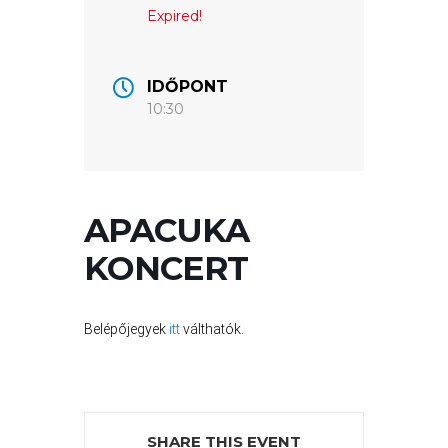
Expired!
VÁROSUNKRÓL
LAKOSSÁGI
IDŐPONT
10:30
INFORMÁCIÓK
HASZNOS
KVÍZ
APACUKA
KONCERT
Belépőjegyek
itt
válthatók.
A
VÁROS
PÉNZÜGYEI
SHARE THIS EVENT