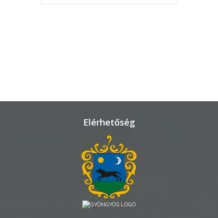
KÖRNYEZETVÉDELEM
TELEPÜLÉSRENDEZÉS
STRATÉGIÁK
ÉS
KONCEPCIÓK
BEJELENTŐ
Elérhetőség
VÁROSHÁZA