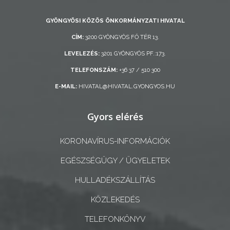
AZ
GYÖNGYÖSI KÖZÖS ÖNKORMÁNYZATI HIVATAL
ÖNKORMÁNYZAT
CÍM:
3200 GYÖNGYÖS FŐ TÉR 13.
A
LEVELEZÉS:
3201 GYÖNGYÖS PF.:173.
KÉPVISELŐ-
TELEFONSZÁM:
+36 37 / 510 300
TESTÜLET
E-MAIL:
HIVATAL@HIVATAL.GYONGYOS.HU
A
Gyors elérés
VÁROSRENDÉSZET
KORONAVÍRUS-INFORMÁCIÓK
TÁJÉKOZTATÓK
EGÉSZSÉGÜGY / ÜGYELETEK
ÁTLÁTHATÓSÁG
HULLADÉKSZÁLLÍTÁS
AZ
KÖZLEKEDÉS
ÖNKORMÁNYZATI
CÉGEK
TELEFONKÖNYV