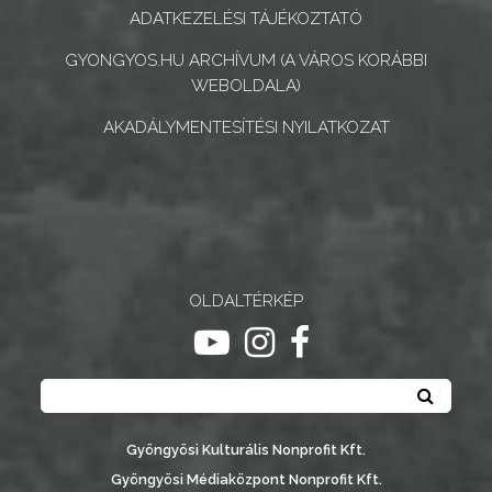
ÉS
ADATKEZELÉSI TÁJÉKOZTATÓ
INTÉZMÉNYEK
GYONGYOS.HU ARCHÍVUM (A VÁROS KORÁBBI
WEBOLDALA)
NYOMTATVÁNYOK
AKADÁLYMENTESÍTÉSI NYILATKOZAT
E-
ÜGYINTÉZÉS
TESTÜLETI
ANYAGOK
OLDALTÉRKÉP
KISTÉRSÉG
ugrás youtube csatornára
ugrás instagram csatornár
ugrás facebook-oldalr
GEOTERM-
Keresés
GYÖNGYÖS
Keresé
Gyöngyösi Kulturális Nonprofit Kft.
Gyöngyösi Médiaközpont Nonprofit Kft.