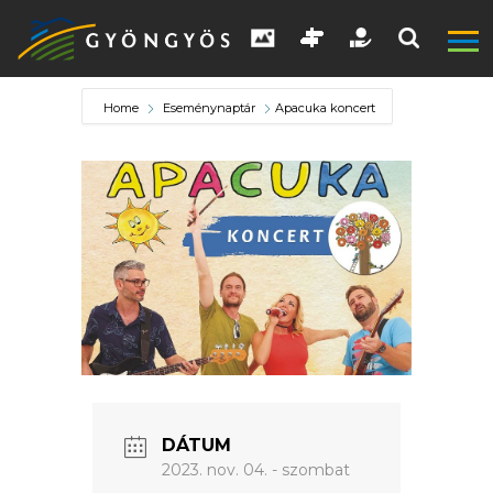
Home
Eseménynaptár
Apacuka koncert
A
VÁROS
KIEMELT
LÁTVÁNYOSSÁGOK
GYÖNGYÖS
DÁTUM
VÁROS
2023. nov. 04. - szombat
ÉRTÉKTÁRA