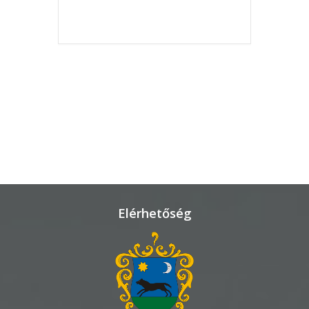
THE EVENT IS
KÖRNYEZETVÉDELEM
FINISHED.
TELEPÜLÉSRENDEZÉS
STRATÉGIÁK
ÉS
KONCEPCIÓK
BEJELENTŐ
Elérhetőség
VÁROSHÁZA