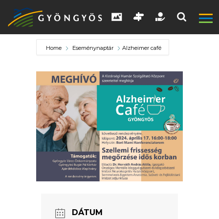
Home
Eseménynaptár
Alzheimer café
A
VÁROS
KIEMELT
LÁTVÁNYOSSÁGOK
GYÖNGYÖS
VÁROS
DÁTUM
ÉRTÉKTÁRA