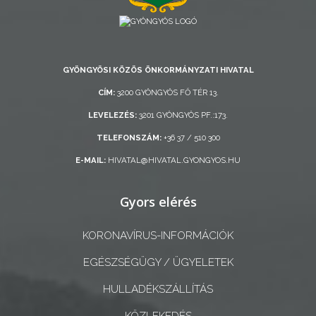
AZ
ÖNKORMÁNYZAT
GYÖNGYÖSI KÖZÖS ÖNKORMÁNYZATI HIVATAL
A
CÍM:
3200 GYÖNGYÖS FŐ TÉR 13.
KÉPVISELŐ-
LEVELEZÉS:
3201 GYÖNGYÖS PF.:173.
TESTÜLET
TELEFONSZÁM:
+36 37 / 510 300
A
E-MAIL:
HIVATAL@HIVATAL.GYONGYOS.HU
VÁROSRENDÉSZET
Gyors elérés
TÁJÉKOZTATÓK
KORONAVÍRUS-INFORMÁCIÓK
ÁTLÁTHATÓSÁG
EGÉSZSÉGÜGY / ÜGYELETEK
AZ
HULLADÉKSZÁLLÍTÁS
ÖNKORMÁNYZATI
CÉGEK
KÖZLEKEDÉS