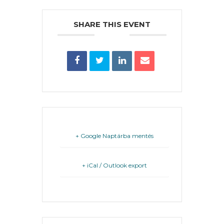
PÉNZÜGYEI
SHARE THIS EVENT
KÖLTSÉGVETÉSI
RENDELETEK
+ Google Naptárba mentés
AZ
ÉPÜLŐ
+ iCal / Outlook export
VÁROS
FEJLESZTÉSEK