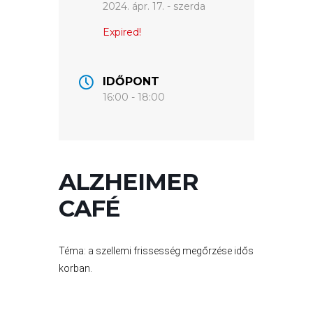
2024. ápr. 17. - szerda
VÁROSUNKRÓL
Expired!
LAKOSSÁGI
INFORMÁCIÓK
IDŐPONT
16:00 - 18:00
HASZNOS
KVÍZ
ALZHEIMER
CAFÉ
Téma: a szellemi frissesség megőrzése idős
korban.
A
VÁROS