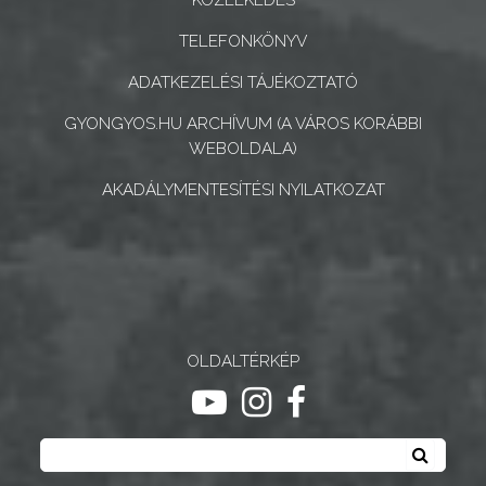
ÉS
TELEFONKÖNYV
INTÉZMÉNYEK
ADATKEZELÉSI TÁJÉKOZTATÓ
NYOMTATVÁNYOK
GYONGYOS.HU ARCHÍVUM (A VÁROS KORÁBBI
WEBOLDALA)
E-
ÜGYINTÉZÉS
AKADÁLYMENTESÍTÉSI NYILATKOZAT
TESTÜLETI
ANYAGOK
KISTÉRSÉG
OLDALTÉRKÉP
GEOTERM-
ugrás youtube csatornára
ugrás instagram csatornár
ugrás facebook-oldalr
GYÖNGYÖS
Keresés
Keresé