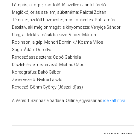
Lámpás, a törpe, zsörtölődő szellem: Janik László
Meglökő, óriás szellem, süketnéma: Palotai Zoltán
Témüller, azelőtt házmester, most önkéntes: Pál Tamás
Detektív, aki még önmagát is kinyomozza: Venyige Sándor
Üteg, a detektív másik balkeze: Vincze Márton
Robinson, a gép: Monori Dominik / Kozma Milos
Súgó: Ádám Dorottya
Rendezőasszisztens: Czipó Gabriella
Díszlet- és jelmeztervező: Michac Gábor
Koreográfus: Bakó Gábor
Zenei vezető: Nyitrai László
Rendező: Böhm György (Jászai-díjas)
A Veres 1 Színház előadása. Online jegyvásárlás
ide kattintva