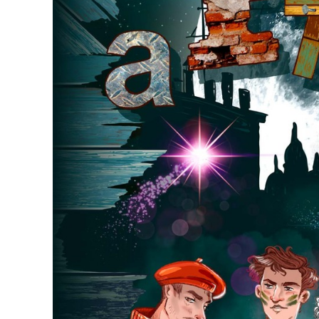
GYÖNGYÖS
VÁROS
ÉRTÉKTÁRA
VÁROSUNKRÓL
LAKOSSÁGI
INFORMÁCIÓK
HASZNOS
KVÍZ