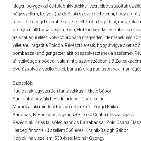
idegen bolygókkal és földönkívüliekkel, ezért elbocsájtották az ál
négy szellem, Kölyök (az első, aki szóvá merte tenni, hogy a királ
másik herceggel szemben elveszítette azt a fogadást, melyikük ébr
őrségben állt társai védelmében, Hófehérke érkezése után azonban
az ártatlanul elítélt Kölyköt próbálta megvédeni, de menekülés 
véletlenül ragadt a Földön. Révészt keresik, hogy átvigye őket az 
bombaszakértő gengszter, akit összetévesztenek a szellemek Rév
tál szilvásgombóccal, valamint a szomszédban élő Zeneakadémist
elvarázsolva a szellemeket, bár a jó öreg padláson neki már rég
Szereplők:
Rádiós, aki egyszerűen fantasztikus: Fekete Gábor
Süni, fiatal lány, aki hegedülni tanul: Csáki Edina
Mamóka, aki mindent tud az emberekről: Zorgel Enikő
Barrabás, B. Barrabás, a gengszter: Zöld Csaba (Jászai-díjas)
Révész, aki csak külsőleg azonos Barrabással: Zöld Csaba (Jásza
Herceg, finomlelkű szellem 560 éves: Krajnik-Balogh Gábor
Kölyök, naiv szellem, 530 éves: Molnár Gyöngyi