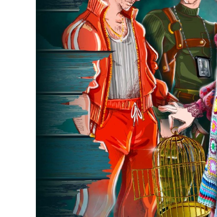
A
VÁROS
PÉNZÜGYEI
KÖLTSÉGVETÉSI
RENDELETEK