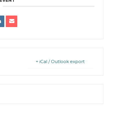
 EVENT
+ iCal / Outlook export
FINISHED.