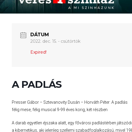
DÁTUM
2022. dec. 15. - csütörtök
Expired!
A PADLÁS
Presser Gábor – Sztevanovity Dusán – Horváth Péter: A padlás
félig mese, félig musical 9-99 éves korig, két részben
A darab egyetlen éjszaka alatt, egy fővárosi padlástérben játszód
a kibernetikus, aki jelenleg szellemi szabadfoglalkozású, mivel 1