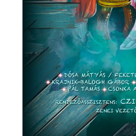
AZ
ÉPÜLŐ
VÁROS
FEJLESZTÉSEK
KÖRNYEZETVÉDELEM
TELEPÜLÉSRENDEZÉS
STRATÉGIÁK
ÉS
KONCEPCIÓK