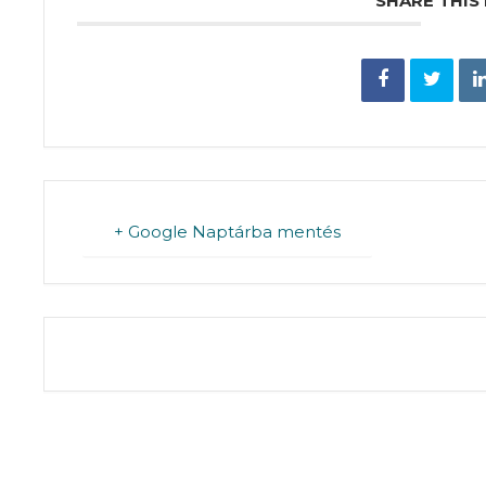
SHARE THIS
+ Google Naptárba mentés
THE EVENT IS 