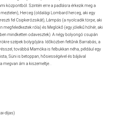
lami központból. Szintén erre a padlásra érkezik meg a
y meztelen), Herceg (oldalági Lombard herceg, aki egy
eszti fel Csipkerózsikát), Lámpás (a nyolcadik törpe, aki
 megfeledkeztek róla) és Meglökő (egy jólelkű hóhér, aki
közben mindketten odavesztek). A négy bolyongó csupán
örökre szépek bolygójára. Időközben feltűnik Barrabás, a
ésszel, továbbá Mamóka is felbukkan néha, például egy
a, Süni is betoppan, hősiességével és bájával
óta megvan ám a kiszemeltje…
i-díjas)