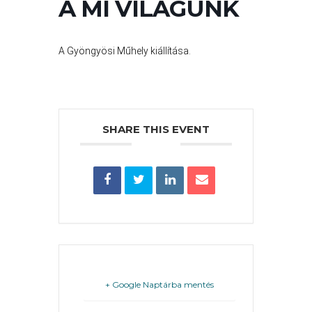
A MI VILÁGUNK
PÉNZÜGYEI
A Gyöngyösi Műhely kiállítása.
KÖLTSÉGVETÉSI
RENDELETEK
SHARE THIS EVENT
AZ
ÉPÜLŐ
VÁROS
+ Google Naptárba mentés
FEJLESZTÉSEK