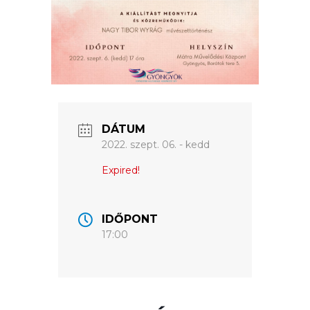
ÉRTÉKTÁRA
VÁROSUNKRÓL
LAKOSSÁGI
INFORMÁCIÓK
HASZNOS
DÁTUM
2022. szept. 06. - kedd
KVÍZ
Expired!
IDŐPONT
17:00
A
VÁROS