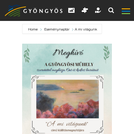
Home
Eseménynaptár
A mi világunk
A
VÁROS
KIEMELT
LÁTVÁNYOSSÁGOK
GYÖNGYÖS
VÁROS