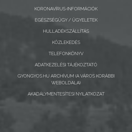
CÉGEK
KORONAVÍRUS-INFORMÁCIÓK
ÉS
EGÉSZSÉGÜGY / ÜGYELETEK
INTÉZMÉNYEK
HULLADÉKSZÁLLÍTÁS
NYOMTATVÁNYOK
KÖZLEKEDÉS
E-
TELEFONKÖNYV
ÜGYINTÉZÉS
ADATKEZELÉSI TÁJÉKOZTATÓ
TESTÜLETI
GYONGYOS.HU ARCHÍVUM (A VÁROS KORÁBBI
ANYAGOK
WEBOLDALA)
AKADÁLYMENTESÍTÉSI NYILATKOZAT
KISTÉRSÉG
GEOTERM-
GYÖNGYÖS