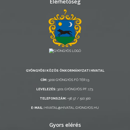
Elérhetőség
AZ
ÖNKORMÁNYZAT
A
KÉPVISELŐ-
TESTÜLET
GYÖNGYÖSI KÖZÖS ÖNKORMÁNYZATI HIVATAL
A
VÁROSRENDÉSZET
CÍM:
3200 GYÖNGYÖS FŐ TÉR 13.
LEVELEZÉS:
3201 GYÖNGYÖS PF.:173.
TÁJÉKOZTATÓK
TELEFONSZÁM:
+36 37 / 510 300
ÁTLÁTHATÓSÁG
E-MAIL:
HIVATAL@HIVATAL.GYONGYOS.HU
AZ
Gyors elérés
ÖNKORMÁNYZATI