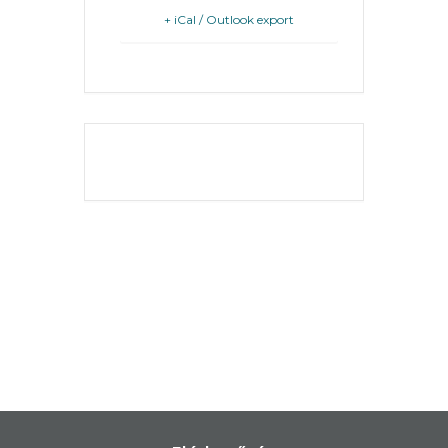
+ iCal / Outlook export
KÖRNYEZETVÉDELEM
TELEPÜLÉSRENDEZÉS
STRATÉGIÁK
THE EVENT IS
FINISHED.
ÉS
KONCEPCIÓK
BEJELENTŐ
VÁROSHÁZA