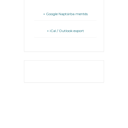
FEJLESZTÉSEK
+ Google Naptárba mentés
KÖRNYEZETVÉDELEM
+ iCal / Outlook export
TELEPÜLÉSRENDEZÉS
STRATÉGIÁK
ÉS
KONCEPCIÓK
THE EVENT IS
FINISHED.
BEJELENTŐ