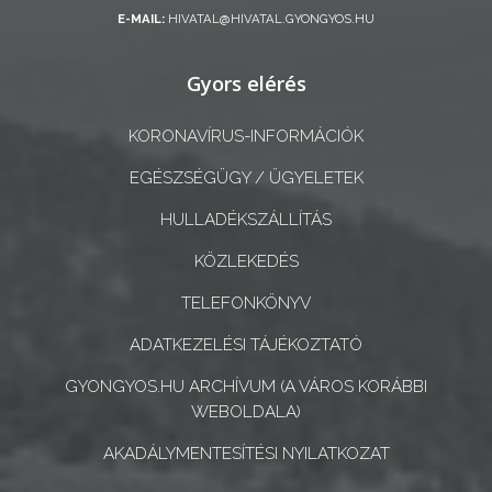
ÖNKORMÁNYZATI
E-MAIL:
HIVATAL@HIVATAL.GYONGYOS.HU
CÉGEK
ÉS
Gyors elérés
INTÉZMÉNYEK
KORONAVÍRUS-INFORMÁCIÓK
NYOMTATVÁNYOK
EGÉSZSÉGÜGY / ÜGYELETEK
E-
HULLADÉKSZÁLLÍTÁS
ÜGYINTÉZÉS
KÖZLEKEDÉS
TESTÜLETI
TELEFONKÖNYV
ANYAGOK
ADATKEZELÉSI TÁJÉKOZTATÓ
KISTÉRSÉG
GYONGYOS.HU ARCHÍVUM (A VÁROS KORÁBBI
WEBOLDALA)
GEOTERM-
AKADÁLYMENTESÍTÉSI NYILATKOZAT
GYÖNGYÖS