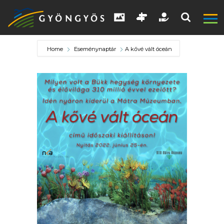
Home
Eseménynaptár
A kővé vált óceán
A
VÁROS
KIEMELT
LÁTVÁNYOSSÁGOK
GYÖNGYÖS
VÁROS