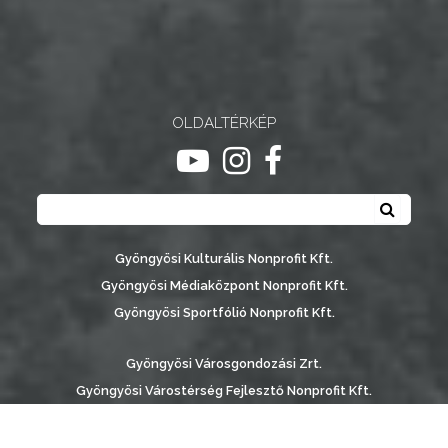
OLDALTÉRKÉP
ugrás youtube csatornára
ugrás instagram csatornár
ugrás facebook-oldalr
Keresés
Keresé
Gyöngyösi Kulturális Nonprofit Kft.
Gyöngyösi Médiaközpont Nonprofit Kft.
Gyöngyösi Sportfólió Nonprofit Kft.
Gyöngyösi Városgondozási Zrt.
Gyöngyösi Várostérség Fejlesztő Nonprofit Kft.
Vachott Sándor Városi Könyvtár