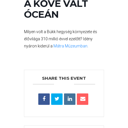
VÁROS
A KŐVÉ VÁLT
PÉNZÜGYEI
ÓCEÁN
KÖLTSÉGVETÉSI
Milyen volt a Bükk hegység környezete és
RENDELETEK
élővilága 310 millió évvel ezelőtt? Idény
nyáron kiderül a
Mátra Múzeumban
.
SHARE THIS EVENT
AZ
ÉPÜLŐ
VÁROS