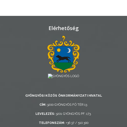
VÁROSHÁZA
AZ
Elérhetőség
ÖNKORMÁNYZAT
A
KÉPVISELŐ-
TESTÜLET
A
VÁROSRENDÉSZET
GYÖNGYÖSI KÖZÖS ÖNKORMÁNYZATI HIVATAL
TÁJÉKOZTATÓK
CÍM:
3200 GYÖNGYÖS FŐ TÉR 13.
ÁTLÁTHATÓSÁG
LEVELEZÉS:
3201 GYÖNGYÖS PF.:173.
TELEFONSZÁM:
+36 37 / 510 300
AZ