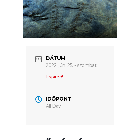
ÉRTÉKTÁRA
VÁROSUNKRÓL
LAKOSSÁGI
INFORMÁCIÓK
HASZNOS
DÁTUM
2022. jún. 25. - szombat
KVÍZ
Expired!
IDŐPONT
All Day
A