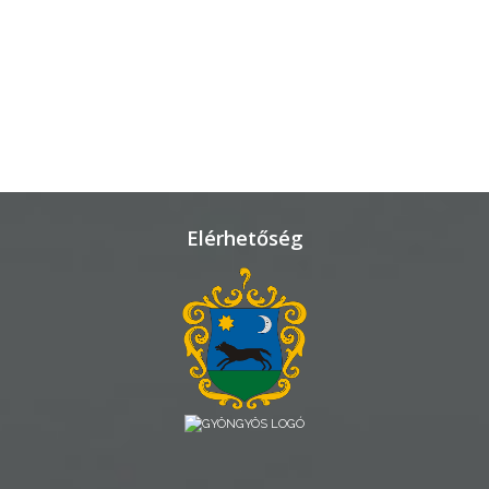
VÁROSHÁZA
AZ
ÖNKORMÁNYZAT
A
Elérhetőség
KÉPVISELŐ-
TESTÜLET
A
VÁROSRENDÉSZET
TÁJÉKOZTATÓK
ÁTLÁTHATÓSÁG