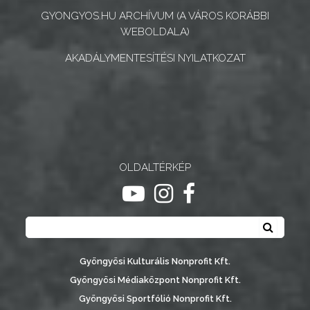
GYÖNGYÖS
GYONGYOS.HU ARCHÍVUM (A VÁROS KORÁBBI
WEBOLDALA)
AKADÁLYMENTESÍTÉSI NYILATKOZAT
OLDALTÉRKÉP
ugrás youtube csatornára
ugrás instagram csatornár
ugrás facebook-oldalr
Keresés
Keresé
Gyöngyösi Kulturális Nonprofit Kft.
Gyöngyösi Médiaközpont Nonprofit Kft.
Gyöngyösi Sportfólió Nonprofit Kft.