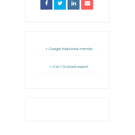
FEJLESZTÉSEK
KÖRNYEZETVÉDELEM
TELEPÜLÉSRENDEZÉS
+ Google Naptárba mentés
STRATÉGIÁK
ÉS
+ iCal / Outlook export
KONCEPCIÓK
BEJELENTŐ
THE EVENT IS
FINISHED.