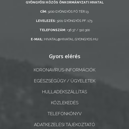
GYÖNGYÖSI KÖZÖS ÖNKORMÁNYZATI HIVATAL
AZ
CÍM:
3200 GYÖNGYÖS FŐ TÉR 13.
ÖNKORMÁNYZATI
CÉGEK
LEVELEZÉS:
3201 GYÖNGYÖS PF.:173.
ÉS
TELEFONSZÁM:
+36 37 / 510 300
INTÉZMÉNYEK
E-MAIL:
HIVATAL@HIVATAL.GYONGYOS.HU
NYOMTATVÁNYOK
Gyors elérés
E-
KORONAVÍRUS-INFORMÁCIÓK
ÜGYINTÉZÉS
EGÉSZSÉGÜGY / ÜGYELETEK
TESTÜLETI
HULLADÉKSZÁLLÍTÁS
ANYAGOK
KÖZLEKEDÉS
KISTÉRSÉG
TELEFONKÖNYV
GEOTERM-
ADATKEZELÉSI TÁJÉKOZTATÓ