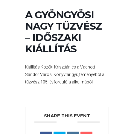
VÁROS
PÉNZÜGYEI
A GYÖNGYÖSI
NAGY TŰZVÉSZ
– IDŐSZAKI
KÖLTSÉGVETÉSI
RENDELETEK
KIÁLLÍTÁS
Kiállítás Kozéki Krisztián és a Vachott
Sándor Városi Könyvtár gyűjteményéből a
tűzvész 105. évfordulója alkalmából.
AZ
ÉPÜLŐ
SHARE THIS EVENT
VÁROS