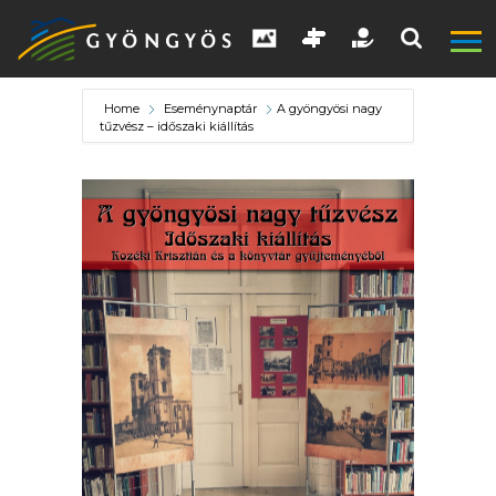
Home
Eseménynaptár
A gyöngyösi nagy
tűzvész – időszaki kiállítás
A
VÁROS
KIEMELT
LÁTVÁNYOSSÁGOK
GYÖNGYÖS
VÁROS