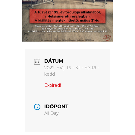
ÉRTÉKTÁRA
VÁROSUNKRÓL
LAKOSSÁGI
INFORMÁCIÓK
HASZNOS
DÁTUM
2022. máj. 16. - 31. - hétfő -
KVÍZ
kedd
Expired!
IDŐPONT
All Day
A