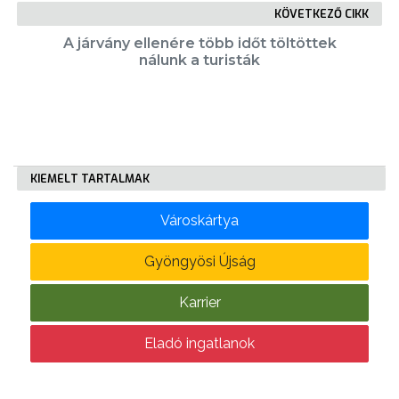
KÖVETKEZŐ CIKK
A járvány ellenére több időt töltöttek
KÖLTSÉGVETÉSI
nálunk a turisták
RENDELETEK
KIEMELT TARTALMAK
Városkártya
AZ
ÉPÜLŐ
Gyöngyösi Újság
VÁROS
Karrier
Eladó ingatlanok
FEJLESZTÉSEK
KÖRNYEZETVÉDELEM