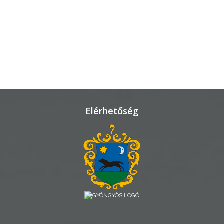
TELEPÜLÉSRENDEZÉS
STRATÉGIÁK
ÉS
KONCEPCIÓK
BEJELENTŐ
Elérhetőség
VÁROSHÁZA
AZ