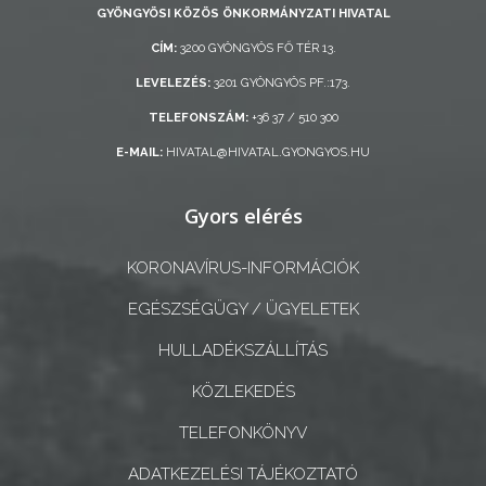
GYÖNGYÖSI KÖZÖS ÖNKORMÁNYZATI HIVATAL
ÖNKORMÁNYZAT
CÍM:
3200 GYÖNGYÖS FŐ TÉR 13.
A
LEVELEZÉS:
3201 GYÖNGYÖS PF.:173.
KÉPVISELŐ-
TELEFONSZÁM:
+36 37 / 510 300
TESTÜLET
E-MAIL:
HIVATAL@HIVATAL.GYONGYOS.HU
A
VÁROSRENDÉSZET
Gyors elérés
TÁJÉKOZTATÓK
KORONAVÍRUS-INFORMÁCIÓK
EGÉSZSÉGÜGY / ÜGYELETEK
ÁTLÁTHATÓSÁG
HULLADÉKSZÁLLÍTÁS
AZ
KÖZLEKEDÉS
ÖNKORMÁNYZATI
CÉGEK
TELEFONKÖNYV
ÉS
ADATKEZELÉSI TÁJÉKOZTATÓ
INTÉZMÉNYEK