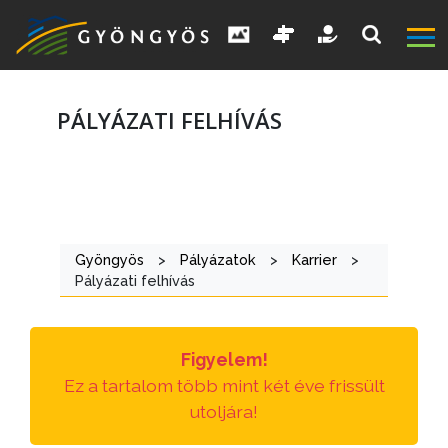
PÁLYÁZATI FELHÍVÁS
A
VÁROS
Gyöngyös
>
Pályázatok
>
Karrier
>
Pályázati felhívás
KIEMELT
LÁTVÁNYOSSÁGOK
Figyelem!
GYÖNGYÖS
Ez a tartalom több mint két éve frissült
VÁROS
utoljára!
ÉRTÉKTÁRA