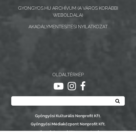
GYONGYOS.HU ARCHÍVUM (A VÁROS KORÁBBI
NYOMTATVÁNYOK
WEBOLDALA)
AKADÁLYMENTESÍTÉSI NYILATKOZAT
E-
ÜGYINTÉZÉS
TESTÜLETI
ANYAGOK
KISTÉRSÉG
OLDALTÉRKÉP
ugrás youtube csatornára
ugrás instagram csatornár
ugrás facebook-oldalr
GEOTERM-
Keresés
GYÖNGYÖS
Keresé
Gyöngyösi Kulturális Nonprofit Kft.
Gyöngyösi Médiaközpont Nonprofit Kft.
Gyöngyösi Sportfólió Nonprofit Kft.