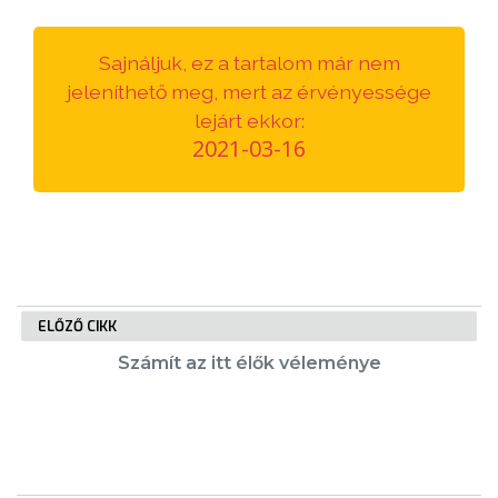
VÁROSUNKRÓL
Sajnáljuk, ez a tartalom már nem
LAKOSSÁGI
jeleníthető meg, mert az érvényessége
INFORMÁCIÓK
lejárt ekkor:
2021-03-16
HASZNOS
KVÍZ
ELŐZŐ CIKK
Számít az itt élők véleménye
A
VÁROS
PÉNZÜGYEI