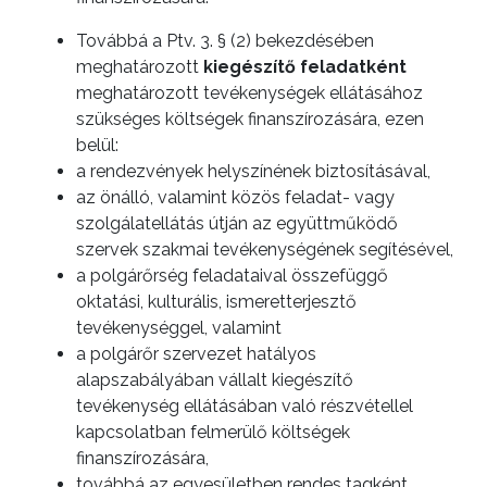
Továbbá a Ptv. 3. § (2) bekezdésében
meghatározott
kiegészítő feladatként
meghatározott tevékenységek ellátásához
szükséges költségek finanszírozására, ezen
belül:
a rendezvények helyszínének biztosításával,
az önálló, valamint közös feladat- vagy
szolgálatellátás útján az együttműködő
A
szervek szakmai tevékenységének segítésével,
VÁROS
a polgárőrség feladataival összefüggő
PÉNZÜGYEI
oktatási, kulturális, ismeretterjesztő
tevékenységgel, valamint
a polgárőr szervezet hatályos
alapszabályában vállalt kiegészítő
tevékenység ellátásában való részvétellel
kapcsolatban felmerülő költségek
KÖLTSÉGVETÉSI
finanszírozására,
RENDELETEK
továbbá az egyesületben rendes tagként