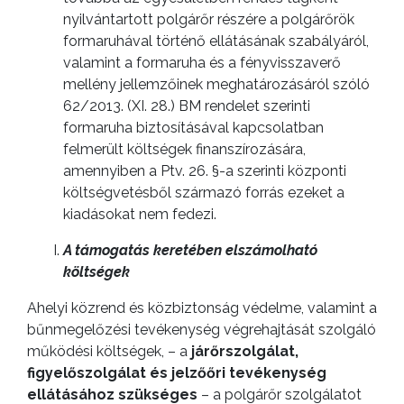
nyilvántartott polgárőr részére a polgárőrök
formaruhával történő ellátásának szabályáról,
valamint a formaruha és a fényvisszaverő
mellény jellemzőinek meghatározásáról szóló
62/2013. (XI. 28.) BM rendelet szerinti
formaruha biztosításával kapcsolatban
felmerült költségek finanszírozására,
amennyiben a Ptv. 26. §-a szerinti központi
költségvetésből származó forrás ezeket a
kiadásokat nem fedezi.
A támogatás keretében elszámolható
költségek
Ahelyi közrend és közbiztonság védelme, valamint a
bűnmegelőzési tevékenység végrehajtását szolgáló
működési költségek, – a
járőrszolgálat,
figyelőszolgálat és jelzőőri tevékenység
ellátásához szükséges
– a polgárőr szolgálatot