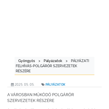
A
VÁROS
Gyöngyös
>
Pályázatok
>
PÁLYÁZATI
KIEMELT
FELHÍVÁS-POLGÁRŐR SZERVEZETEK
LÁTVÁNYOSSÁGOK
RÉSZÉRE
GYÖNGYÖS
2025. 05. 05.
PÁLYÁZATOK
VÁROS
ÉRTÉKTÁRA
A VÁROSBAN MŰKÖDŐ POLGÁRŐR
SZERVEZETEK RÉSZÉRE
VÁROSUNKRÓL