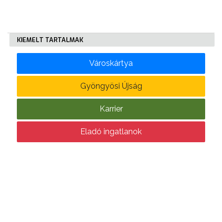
KIEMELT TARTALMAK
Városkártya
Gyöngyösi Újság
Karrier
Eladó ingatlanok