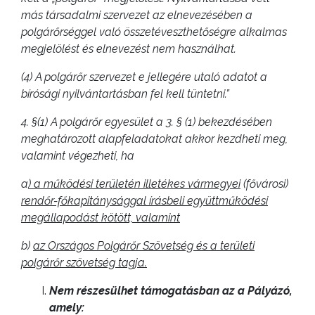
ANYAGOK
más társadalmi szervezet az elnevezésében a
polgárőrséggel való összetéveszthetőségre alkalmas
KISTÉRSÉG
megjelölést és elnevezést nem használhat.
GEOTERM-
(4) A polgárőr szervezet e jellegére utaló adatot a
GYÖNGYÖS
bírósági nyilvántartásban fel kell tüntetni.”
4. §
(1) A polgárőr egyesület a 3. § (1) bekezdésében
meghatározott alapfeladatokat akkor kezdheti meg,
valamint végezheti, ha
a
)
a működési területén illetékes vármegyei
(fővárosi)
rendőr-főkapitánysággal írásbeli együttműködési
megállapodást kötött, valamint
b)
az Országos Polgárőr Szövetség és a területi
polgárőr szövetség tagja.
Nem részesülhet támogatásban az a Pályázó,
amely: