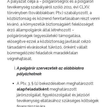
A pályázat célja a – polgárőrségről és a polgárőri
LAKOSSÁGI
tevékenység szabályairól szóló 2011. évi CLXV.
törvényben (továbbiakban: Ptv.) szabályozott, a
INFORMÁCIÓK
közbiztonság és közrend fenntartásában részt venni
kívánó, a környezetük biztonságáért felelősséget
HASZNOS
érző állampolgárok által létrehozott –
polgárőrségek (egyesületek) támogatása,
KVÍZ
elősegítve ezzel a közbiztonság javítását célzó
társadalmi elvárásokat tükröző, önként vállalt
bűnmegelőzési feladatok maradéktalan
végrehajtását.
A polgárőr szervezetek az alábbiakra
pályázhatnak
A Ptv. 3. § (1) bekezdésében meghatározott
alapfeladatként
meghatározott
járőrszolgálat, figyelőszolgálat és jelzőőri
tevékenység ellátásához szükséges költségek
finanszírozására.