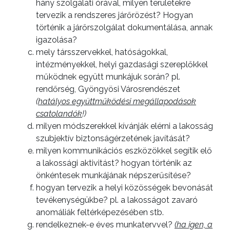
hány szolgálati órával, milyen területekre
tervezik a rendszeres járőrözést? Hogyan
történik a járőrszolgálat dokumentálása, annak
igazolása?
mely társszervekkel, hatóságokkal,
intézményekkel, helyi gazdasági szereplőkkel
működnek együtt munkájuk során? pl.
rendőrség, Gyöngyösi Városrendészet
(
hatályos együttműködési megállapodások
csatolandók
!)
milyen módszerekkel kívánják elérni a lakosság
szubjektív biztonságérzetének javítását?
milyen kommunikációs eszközökkel segítik elő
a lakossági aktivitást? hogyan történik az
önkéntesek munkájának népszerűsítése?
hogyan tervezik a helyi közösségek bevonását
tevékenységükbe? pl. a lakosságot zavaró
anomáliák feltérképezésében stb.
rendelkeznek-e éves munkatervvel?
(ha igen, a