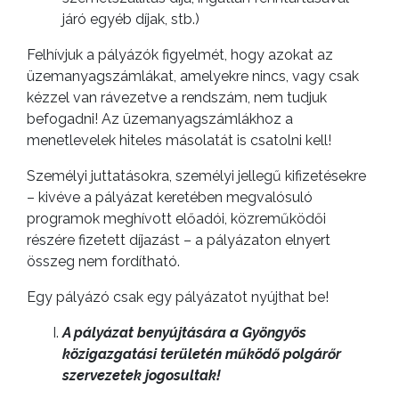
járó egyéb díjak, stb.)
Felhívjuk a pályázók figyelmét, hogy azokat az
üzemanyagszámlákat, amelyekre nincs, vagy csak
VÁROSHÁZA
kézzel van rávezetve a rendszám, nem tudjuk
befogadni! Az üzemanyagszámlákhoz a
menetlevelek hiteles másolatát is csatolni kell!
Személyi juttatásokra, személyi jellegű kifizetésekre
– kivéve a pályázat keretében megvalósuló
programok meghívott előadói, közreműködői
AZ
részére fizetett díjazást – a pályázaton elnyert
ÖNKORMÁNYZAT
összeg nem fordítható.
A
Egy pályázó csak egy pályázatot nyújthat be!
KÉPVISELŐ-
A pályázat benyújtására a Gyöngyös
TESTÜLET
közigazgatási területén működő polgárőr
szervezetek jogosultak!
A