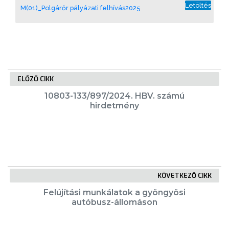
Letöltés
M(01)_Polgárőr pályázati felhívás2025
ELŐZŐ CIKK
10803-133/897/2024. HBV. számú
hirdetmény
KÖVETKEZŐ CIKK
Felújítási munkálatok a gyöngyösi
autóbusz-állomáson