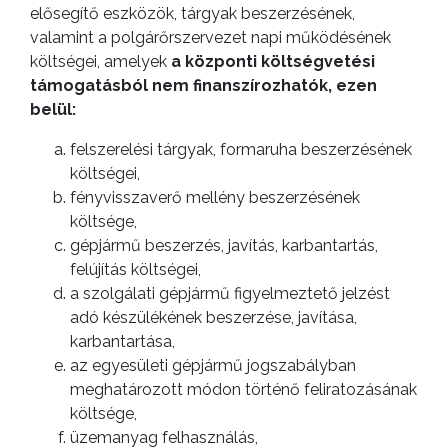
elősegítő eszközök, tárgyak beszerzésének,
valamint a polgárőrszervezet napi működésének
AZ
költségei, amelyek
a központi költségvetési
ÉPÜLŐ
támogatásból nem finanszírozhatók, ezen
VÁROS
belül:
felszerelési tárgyak, formaruha beszerzésének
költségei,
fényvisszaverő mellény beszerzésének
költsége,
FEJLESZTÉSEK
gépjármű beszerzés, javítás, karbantartás,
felújítás költségei,
KÖRNYEZETVÉDELEM
a szolgálati gépjármű figyelmeztető jelzést
adó készülékének beszerzése, javítása,
TELEPÜLÉSRENDEZÉS
karbantartása,
az egyesületi gépjármű jogszabályban
STRATÉGIÁK
meghatározott módon történő feliratozásának
költsége,
ÉS
üzemanyag felhasználás,
KONCEPCIÓK