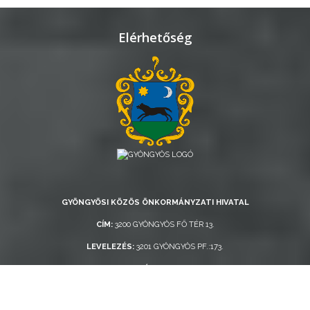
Elérhetőség
GYÖNGYÖSI KÖZÖS ÖNKORMÁNYZATI HIVATAL
CÍM:
3200 GYÖNGYÖS FŐ TÉR 13.
LEVELEZÉS:
3201 GYÖNGYÖS PF.:173.
TELEFONSZÁM:
+36 37 / 510 300
E-MAIL:
HIVATAL@HIVATAL.GYONGYOS.HU