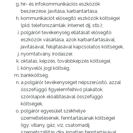
hír- és infokommunikációs eszközök
beszerzése, javítása, karbantartása,
BEJELENTŐ
kommunikációt elősegítő eszközök költségei
(pld. telefonszámlák, internet díj, stb.);
polgárőri tevékenység ellátását elősegítő
eszközök vásárlása, azok karbantartásával,
javításával, felújításával kapcsolatos költségek,
nyomtatvány, irodaszer,
oktatás, képzés, továbbképzés költségei,
könyvelői, jogi költség,
bankköltség,
a polgárőr tevékenységet népszerűsítő, azzal
összefüggő figyelemfelhívó plakátok,
szórólapok előállításával összefüggő
költségek,
polgárőr egyesület székhelye
üzemeltetésének, fenntartásának költségei
(így: villany, gáz, víz, csatornadíj,
szemétszállítás díja, ingatlan fenntartásával