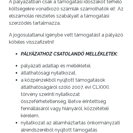
A pályázatban csak a támogatási időszakot terhelő
költségekre vonatkozó számlák számolhatók el! Az
elszámolás részletes szabályait a támogatási
szerződés tartalmazza.
A jogosulatlanul igénybe vett támogatást a pályázó
köteles visszafizetni!
PÁLYÁZATHOZ CSATOLANDÓ MELLÉKLETEK:
pályázati adatlap és mellékletei,
átláthatósági nyilatkozat,
a közpénzekből nyújtott támogatások
átláthatóságáról szóló 2007. évi CLXXXI.
törvény szerinti nyilatkozat
összeférhetetlenség, illetve érintettség
fennállásáról vagy hiányáról, közzétételi
kérelem,
nyilatkozat az államháztartás önkormányzati
alrendszeréből nyújtott támogatás