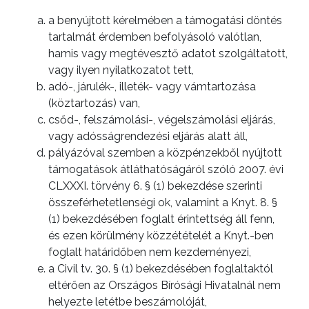
a benyújtott kérelmében a támogatási döntés
tartalmát érdemben befolyásoló valótlan,
hamis vagy megtévesztő adatot szolgáltatott,
vagy ilyen nyilatkozatot tett,
adó-, járulék-, illeték- vagy vámtartozása
(köztartozás) van,
csőd-, felszámolási-, végelszámolási eljárás,
vagy adósságrendezési eljárás alatt áll,
pályázóval szemben a közpénzekből nyújtott
támogatások átláthatóságáról szóló 2007. évi
CLXXXI. törvény 6. § (1) bekezdése szerinti
összeférhetetlenségi ok, valamint a Knyt. 8. §
(1) bekezdésében foglalt érintettség áll fenn,
és ezen körülmény közzétételét a Knyt.-ben
foglalt határidőben nem kezdeményezi,
a Civil tv. 30. § (1) bekezdésében foglaltaktól
eltérően az Országos Bírósági Hivatalnál nem
helyezte letétbe beszámolóját,