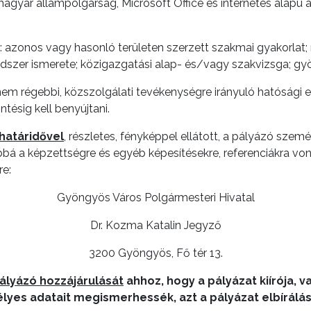
 magyar állampolgárság, Microsoft Office és internetes alapú 
nt: azonos vagy hasonló területen szerzett szakmai gyakorlat
ndszer ismerete; közigazgatási alap- és/vagy szakvizsga; gy
nem régebbi, közszolgálati tevékenységre irányuló hatósági e
ésig kell benyújtani.
 határidővel
, részletes, fényképpel ellátott, a pályázó szem
bbá a képzettségre és egyéb képesítésekre, referenciákra v
re:
Gyöngyös Város Polgármesteri Hivatal
Dr. Kozma Katalin Jegyző
3200 Gyöngyös, Fő tér 13.
pályázó hozzájárulását
ahhoz, hogy a pályázat kiírója, 
lyes adatait megismerhessék, azt a pályázat elbírál