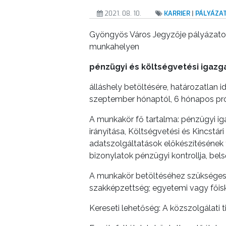
VÁROSUNKRÓL
2021. 08. 10.
KARRIER
|
PÁLYÁZA
Gyöngyös Város Jegyzője pályázatot
LAKOSSÁGI
munkahelyen
INFORMÁCIÓK
pénzügyi és költségvetési igazg
HASZNOS
álláshely betöltésére, határozatlan i
KVÍZ
szeptember hónaptól, 6 hónapos pró
A munkakör fő tartalma: pénzügyi ig
irányítása, Költségvetési és Kincstá
adatszolgáltatások előkészítésének 
bizonylatok pénzügyi kontrollja, be
A munkakör betöltéséhez szükséges 
A
szakképzettség; egyetemi vagy főisk
VÁROS
PÉNZÜGYEI
Kereseti lehetőség: A közszolgálati ti