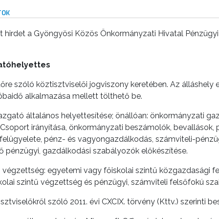
TOK
 hirdet a Gyöngyösi Közös Önkormányzati Hivatal Pénzügyi
atóhelyettes
dőre szóló köztisztviselői jogviszony keretében. Az álláshely 
baidő alkalmazása mellett tölthető be.
azgató általános helyettesítése; önállóan: önkormányzati ga
ri Csoport irányítása, önkormányzati beszámolók, bevallások,
felügyelete, pénz- és vagyongazdálkodás, számviteli-pénzüg
lső pénzügyi, gazdálkodási szabályozók előkészítése.
végzettség: egyetemi vagy főiskolai szintű közgazdasági f
olai szintű végzettség és pénzügyi, számviteli felsőfokú sza
sztviselőkről szóló 2011. évi CXCIX. törvény (Kttv.) szerinti be