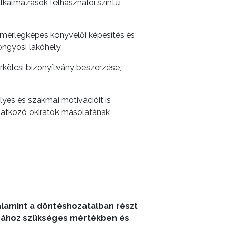
alkalmazások felhasználói szintű
; mérlegképes könyvelői képesítés és
öngyösi lakóhely.
rkölcsi bizonyítvány beszerzése,
élyes és szakmai motivációit is
onatkozó okiratok másolatának
valamint a döntéshozatalban részt
ásához szükséges mértékben és