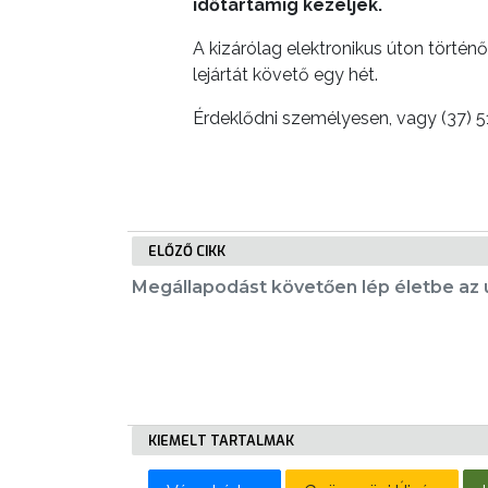
időtartamig kezeljék.
TELEPÜLÉSRENDEZÉS
A kizárólag elektronikus úton történő
STRATÉGIÁK
lejártát követő egy hét.
ÉS
Érdeklődni személyesen, vagy (37) 
KONCEPCIÓK
BEJELENTŐ
ELŐZŐ CIKK
Megállapodást követően lép életbe az
VÁROSHÁZA
KIEMELT TARTALMAK
AZ
ÖNKORMÁNYZAT