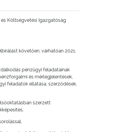
 és Költségvetési Igazgatóság
elbírálást követően, várhatóan 2021.
zdálkodás pénzügyi feladatainak
 pénzforgalmi és mérlegjelentések,
yi feladatok ellátása, szerződések,
elsőoktatásban szerzett
kképesítés.
sorolással.