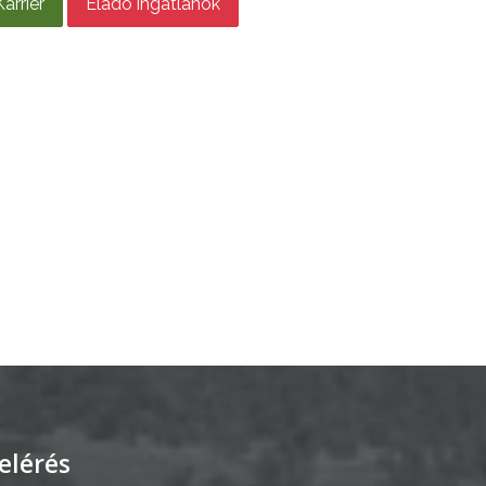
Karrier
Eladó ingatlanok
elérés