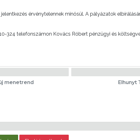
 jelentkezés érvénytelennek minősül. A pályázatok elbírálásán
510-324 telefonszámon Kovács Róbert pénzügyi és költségve
 új menetrend
Elhunyt 