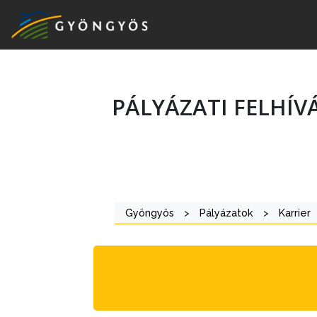
PÁLYÁZATI FELHÍV
A
VÁROS
KIEMELT
Gyöngyös
>
Pályázatok
>
Karrier
LÁTVÁNYOSSÁGOK
GYÖNGYÖS
VÁROS
ÉRTÉKTÁRA