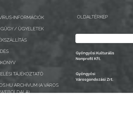
OLDALTÉRKÉP
ÍRUS-INFORMÁCIÓK
GÜGY / ÜGYELETEK
Keresés
KSZÁLLÍTÁS
EDÉS
Gyöngyösi Kulturális
Nonprofit Kft.
NKÖNYV
ELÉSI TÁJÉKOZTATÓ
Gyöngyösi
Városgondozási Zrt.
S.HU ARCHÍVUM (A VÁROS
 WEBOLDALA)
MENTESÍTÉSI NYILATKOZAT
k