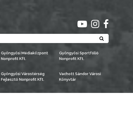
ugrás youtube csato
ugrás instagra
ugrás face
Keresés
Gyöngyösi Médiaközpont
Gyöngyösi Sportfólió
Nonprofit Kft.
Nonprofit Kft.
Gyöngyösi Várostérség
Vachott Sándor Városi
Fejlesztő Nonprofit Kft.
Könyvtár
észítette:
Gyöngyösi TV
, az
AB Holding Kft
-vel együttműködésben