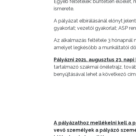
Egyéb feltételek: büntetlen előélet,
ismerete.
KÖLTSÉGVETÉSI
RENDELETEK
A pályázat elbírálásánál előnyt jele
gyakorlat; vezetői gyakorlat; ASP re
Az alkalmazás feltétele 3 hónapnál 
amelyet legkésőbb a munkáltatói dönt
Pályázni 2021. augusztus 23. napi
tartalmazó szakmai önéletrajz, tová
AZ
benyújtásával lehet a következő cím
ÉPÜLŐ
VÁROS
FEJLESZTÉSEK
A pályázathoz mellékelni kell a 
KÖRNYEZETVÉDELEM
vevő személyek a pályázó szemé