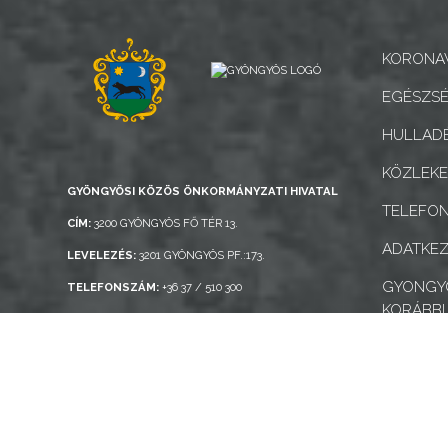
NYOMTATVÁNYOK
KORONAV
E-
ÜGYINTÉZÉS
EGÉSZSÉ
HULLADÉ
TESTÜLETI
ANYAGOK
KÖZLEK
GYÖNGYÖSI KÖZÖS ÖNKORMÁNYZATI HIVATAL
TELEFO
KISTÉRSÉG
CÍM:
3200 GYÖNGYÖS FŐ TÉR 13.
ADATKEZ
LEVELEZÉS:
3201 GYÖNGYÖS PF.:173.
GEOTERM-
GYONGYO
TELEFONSZÁM:
+36 37 / 510 300
GYÖNGYÖS
KORÁBBI
E-MAIL:
HIVATAL@HIVATAL.GYONGYOS.HU
AKADÁLY
Gyöngyös Város Információs Portál © 2026