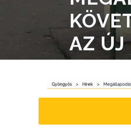
STRATÉGIÁK
ÉS
KÖVET
KONCEPCIÓK
BEJELENTŐ
AZ Ú
VÁROSHÁZA
Gyöngyös
>
Hírek
>
Megállapodás
AZ
ÖNKORMÁNYZAT
A
KÉPVISELŐ-