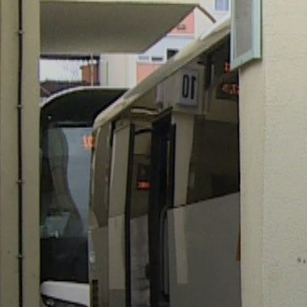
VÁROSUNKRÓL
LAKOSSÁGI
INFORMÁCIÓK
HASZNOS
KVÍZ
A
VÁROS
PÉNZÜGYEI