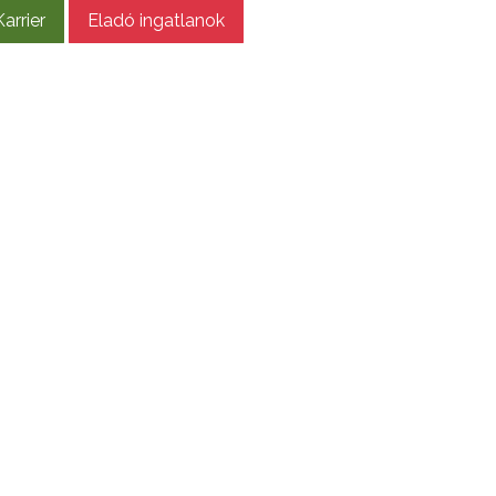
Karrier
Eladó ingatlanok
elérés