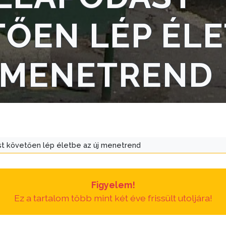
ŐEN LÉP ÉL
J MENETREND
t követően lép életbe az új menetrend
Figyelem!
Ez a tartalom több mint két éve frissült utoljára!