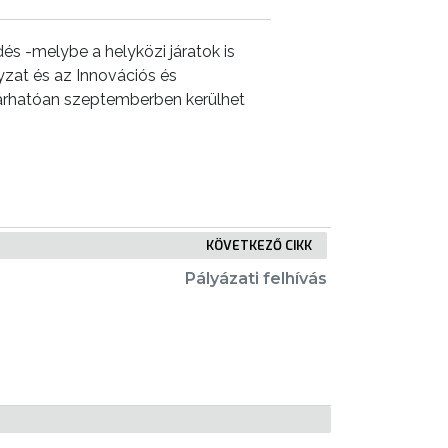
és -melybe a helyközi járatok is
at és az Innovációs és
várhatóan szeptemberben kerülhet
KÖVETKEZŐ CIKK
Pályázati felhívás