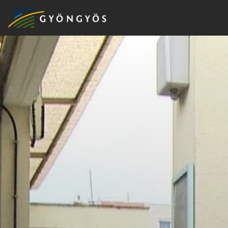
A
VÁROS
KIEMELT
LÁTVÁNYOSSÁGOK
GYÖNGYÖS
VÁROS
ÉRTÉKTÁRA