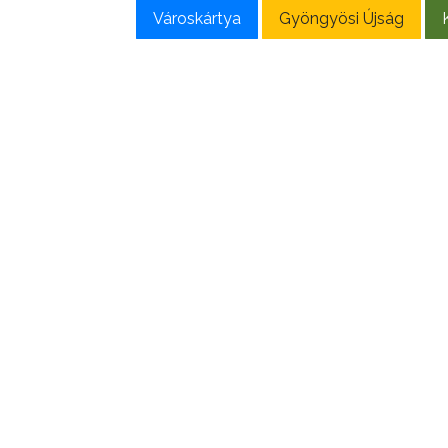
E-
Városkártya
Gyöngyösi Újság
ÜGYINTÉZÉS
TESTÜLETI
ANYAGOK
KISTÉRSÉG
GEOTERM-
GYÖNGYÖS
Elérhetőség
Gyors 