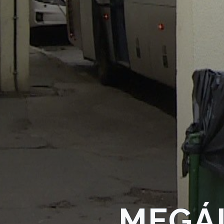
KÖLTSÉGVETÉSI
RENDELETEK
AZ
ÉPÜLŐ
VÁROS
FEJLESZTÉSEK
KÖRNYEZETVÉDELEM
MEGÁ
TELEPÜLÉSRENDEZÉS