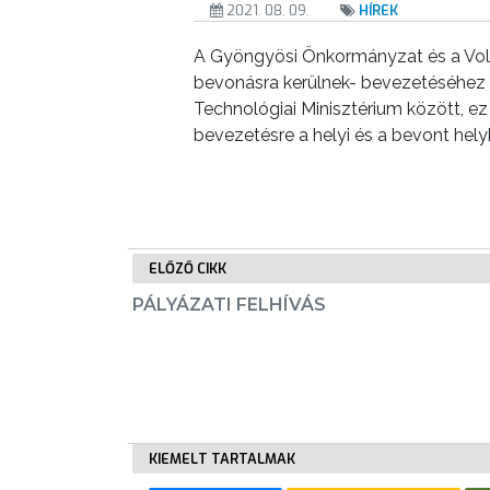
2021. 08. 09.
HÍREK
TESTÜLET
A Gyöngyösi Önkormányzat és a Volánb
A
bevonásra kerülnek- bevezetéséhez
Technológiai Minisztérium között, 
VÁROSRENDÉSZET
bevezetésre a helyi és a bevont hely
TÁJÉKOZTATÓK
ÁTLÁTHATÓSÁG
AZ
ELŐZŐ CIKK
ÖNKORMÁNYZATI
PÁLYÁZATI FELHÍVÁS
CÉGEK
ÉS
INTÉZMÉNYEK
NYOMTATVÁNYOK
KIEMELT TARTALMAK