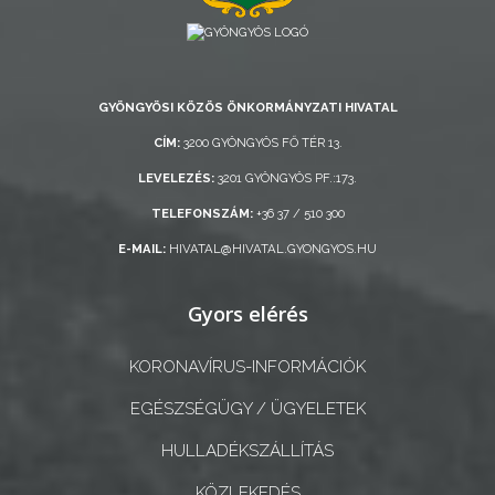
AZ
ÖNKORMÁNYZATI
CÉGEK
ÉS
GYÖNGYÖSI KÖZÖS ÖNKORMÁNYZATI HIVATAL
INTÉZMÉNYEK
CÍM:
3200 GYÖNGYÖS FŐ TÉR 13.
LEVELEZÉS:
3201 GYÖNGYÖS PF.:173.
NYOMTATVÁNYOK
TELEFONSZÁM:
+36 37 / 510 300
E-
E-MAIL:
HIVATAL@HIVATAL.GYONGYOS.HU
ÜGYINTÉZÉS
Gyors elérés
TESTÜLETI
ANYAGOK
KORONAVÍRUS-INFORMÁCIÓK
KISTÉRSÉG
EGÉSZSÉGÜGY / ÜGYELETEK
HULLADÉKSZÁLLÍTÁS
GEOTERM-
GYÖNGYÖS
KÖZLEKEDÉS