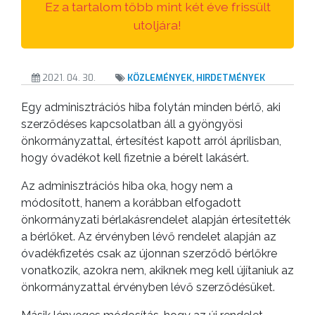
Ez a tartalom több mint két éve frissült
ÉRTÉKTÁRA
utoljára!
VÁROSUNKRÓL
LAKOSSÁGI
2021. 04. 30.
KÖZLEMÉNYEK, HIRDETMÉNYEK
INFORMÁCIÓK
Egy adminisztrációs hiba folytán minden bérlő, aki
szerződéses kapcsolatban áll a gyöngyösi
HASZNOS
önkormányzattal, értesítést kapott arról áprilisban,
hogy óvadékot kell fizetnie a bérelt lakásért.
KVÍZ
Az adminisztrációs hiba oka, hogy nem a
módosított, hanem a korábban elfogadott
önkormányzati bérlakásrendelet alapján értesítették
a bérlőket. Az érvényben lévő rendelet alapján az
óvadékfizetés csak az újonnan szerződő bérlőkre
vonatkozik, azokra nem, akiknek meg kell újítaniuk az
önkormányzattal érvényben lévő szerződésüket.
A