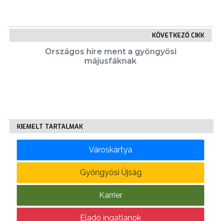
FEJLESZTÉSEK
KÖVETKEZŐ CIKK
KÖRNYEZETVÉDELEM
Országos híre ment a gyöngyösi
TELEPÜLÉSRENDEZÉS
májusfáknak
STRATÉGIÁK
ÉS
KONCEPCIÓK
KIEMELT TARTALMAK
BEJELENTŐ
Városkártya
Gyöngyösi Újság
Karrier
Eladó ingatlanok