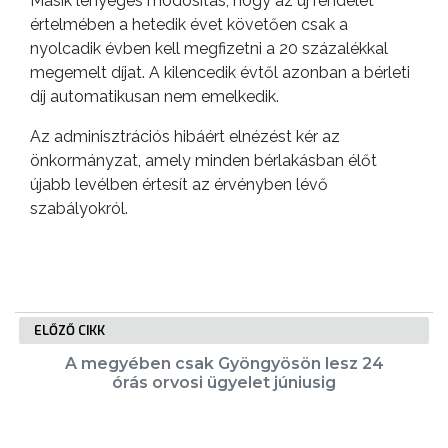
Másik lényeges módosítás, hogy az új rendelet
VÁROS
értelmében a hetedik évet követően csak a
PÉNZÜGYEI
nyolcadik évben kell megfizetni a 20 százalékkal
megemelt díjat. A kilencedik évtől azonban a bérleti
díj automatikusan nem emelkedik.
KÖLTSÉGVETÉSI
Az adminisztrációs hibáért elnézést kér az
RENDELETEK
önkormányzat, amely minden bérlakásban élőt
újabb levélben értesít az érvényben lévő
szabályokról.
ELŐZŐ CIKK
AZ
A megyében csak Gyöngyösön lesz 24
ÉPÜLŐ
órás orvosi ügyelet júniusig
VÁROS