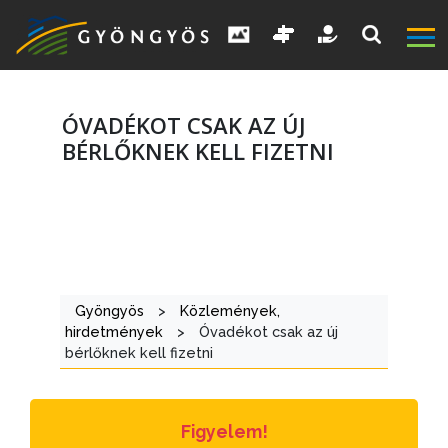
ÓVADÉKOT CSAK AZ ÚJ
BÉRLŐKNEK KELL FIZETNI
A
VÁROS
Gyöngyös
>
Közlemények,
KIEMELT
hirdetmények
>
Óvadékot csak az új
bérlőknek kell fizetni
LÁTVÁNYOSSÁGOK
GYÖNGYÖS
VÁROS
Figyelem!