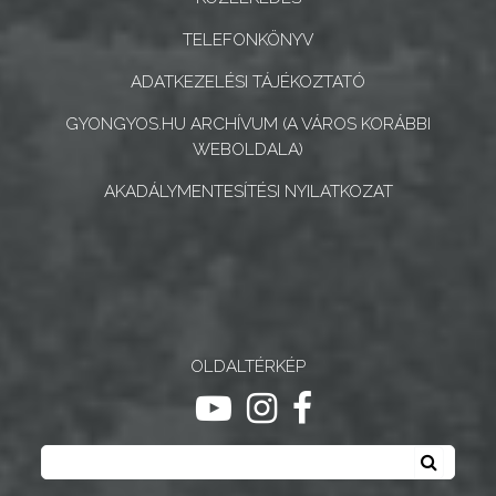
TELEFONKÖNYV
ADATKEZELÉSI TÁJÉKOZTATÓ
GYONGYOS.HU ARCHÍVUM (A VÁROS KORÁBBI
WEBOLDALA)
AKADÁLYMENTESÍTÉSI NYILATKOZAT
OLDALTÉRKÉP
ugrás youtube csatornára
ugrás instagram csatornár
ugrás facebook-oldalr
Keresés
Keresé