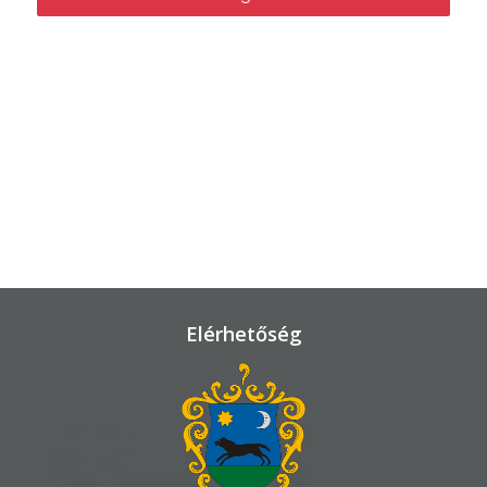
VÁROSHÁZA
AZ
ÖNKORMÁNYZAT
A
KÉPVISELŐ-
TESTÜLET
A
Elérhetőség
VÁROSRENDÉSZET
TÁJÉKOZTATÓK
ÁTLÁTHATÓSÁG