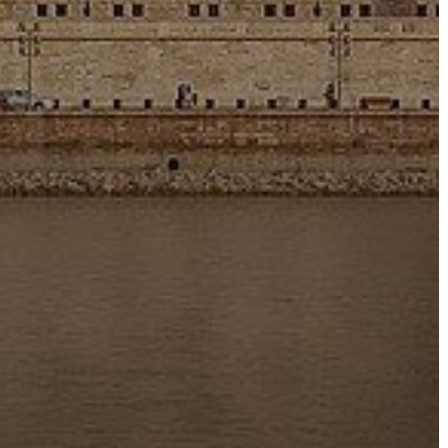
FEJLESZTÉSEK
KÖRNYEZETVÉDELEM
TELEPÜLÉSRENDEZÉS
STRATÉGIÁK
ÉS
KONCEPCIÓK
BEJELENTŐ