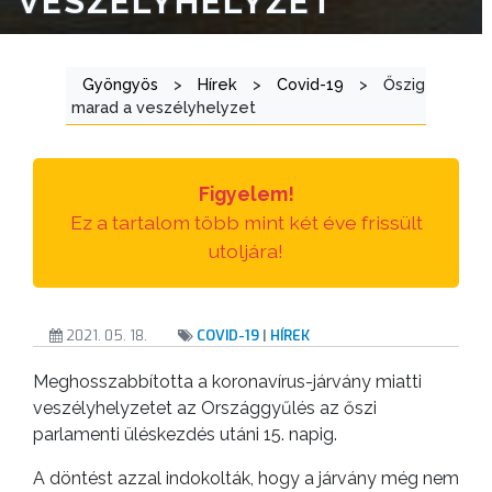
VESZÉLYHELYZET
ÁTLÁTHATÓSÁG
AZ
Gyöngyös
>
Hírek
>
Covid-19
>
Őszig
ÖNKORMÁNYZATI
marad a veszélyhelyzet
CÉGEK
ÉS
INTÉZMÉNYEK
Figyelem!
Ez a tartalom több mint két éve frissült
NYOMTATVÁNYOK
utoljára!
E-
ÜGYINTÉZÉS
2021. 05. 18.
COVID-19
|
HÍREK
TESTÜLETI
Meghosszabbította a koronavírus-járvány miatti
ANYAGOK
veszélyhelyzetet az Országgyűlés az őszi
parlamenti üléskezdés utáni 15. napig.
KISTÉRSÉG
A döntést azzal indokolták, hogy a járvány még nem