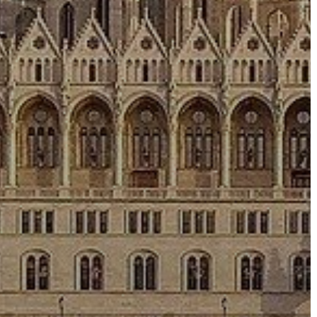
A
VÁROS
PÉNZÜGYEI
KÖLTSÉGVETÉSI
RENDELETEK
AZ
ÉPÜLŐ
VÁROS