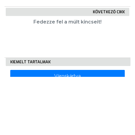
KÖVETKEZŐ CIKK
Fedezze fel a múlt kincseit!
KIEMELT TARTALMAK
Városkártya
Gyöngyösi Újság
Karrier
Eladó ingatlanok