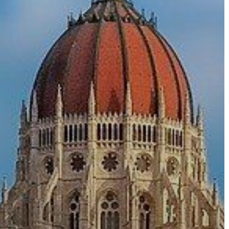
ÉRTÉKTÁRA
VÁROSUNKRÓL
LAKOSSÁGI
INFORMÁCIÓK
HASZNOS
KVÍZ