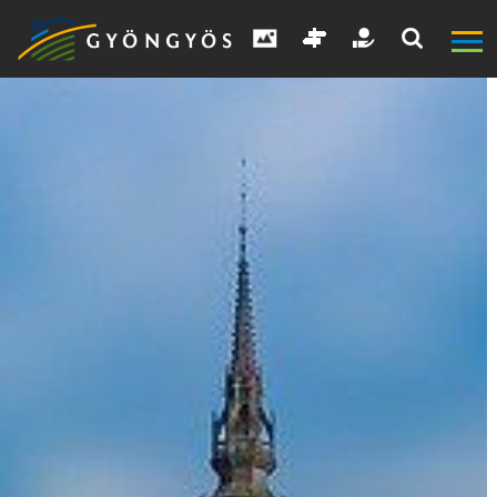
A
VÁROS
KIEMELT
LÁTVÁNYOSSÁGOK
GYÖNGYÖS
VÁROS