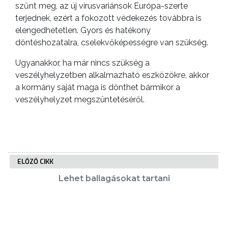
szűnt meg, az új vírusvariánsok Európa-szerte
GEOTERM-
terjednek, ezért a fokozott védekezés továbbra is
GYÖNGYÖS
elengedhetetlen. Gyors és hatékony
döntéshozatalra, cselekvőképességre van szükség.
Ugyanakkor, ha már nincs szükség a
veszélyhelyzetben alkalmazható eszközökre, akkor
a kormány saját maga is dönthet bármikor a
veszélyhelyzet megszüntetéséről.
ELŐZŐ CIKK
Lehet ballagásokat tartani