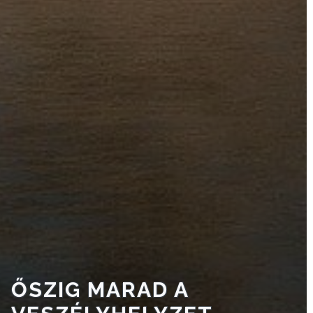
VÁROSHÁZA
AZ
ÖNKORMÁNYZAT
A
KÉPVISELŐ-
TESTÜLET
A
VÁROSRENDÉSZET
ŐSZIG MARAD A
TÁJÉKOZTATÓK