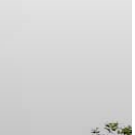
VÁROS
ÉRTÉKTÁRA
VÁROSUNKRÓL
LAKOSSÁGI
INFORMÁCIÓK
HASZNOS
KVÍZ