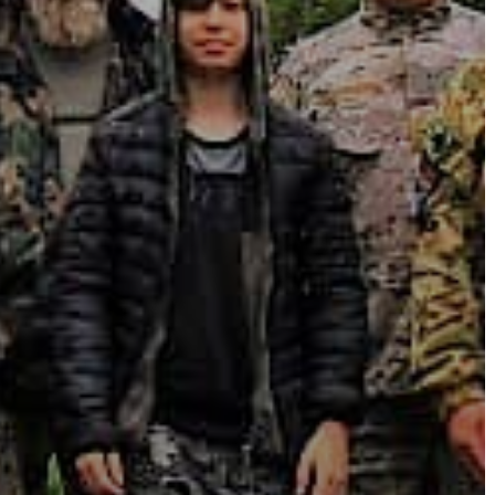
AZ
ÉPÜLŐ
VÁROS
FEJLESZTÉSEK
KÖRNYEZETVÉDELEM
TELEPÜLÉSRENDEZÉS
STRATÉGIÁK
ÉS
KONCEPCIÓK
BEJELENTŐ