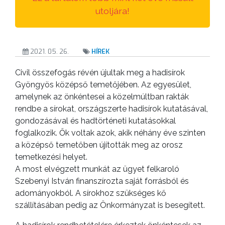
ANYAGOK
utoljára!
KISTÉRSÉG
2021. 05. 26.
HÍREK
GEOTERM-
GYÖNGYÖS
Civil összefogás révén újultak meg a hadisírok
Gyöngyös középső temetőjében. Az egyesület,
amelynek az önkéntesei a közelmúltban rakták
rendbe a sírokat, országszerte hadisírok kutatásával,
gondozásával és hadtörténeti kutatásokkal
foglalkozik. Ők voltak azok, akik néhány éve szinten
a középső temetőben újították meg az orosz
temetkezési helyet.
A most elvégzett munkát az ügyet felkaroló
Szebenyi István finanszírozta saját forrásból és
adományokból. A sírokhoz szükséges kő
szállításában pedig az Önkormányzat is besegített.