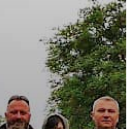
A
VÁROS
PÉNZÜGYEI
KÖLTSÉGVETÉSI
RENDELETEK