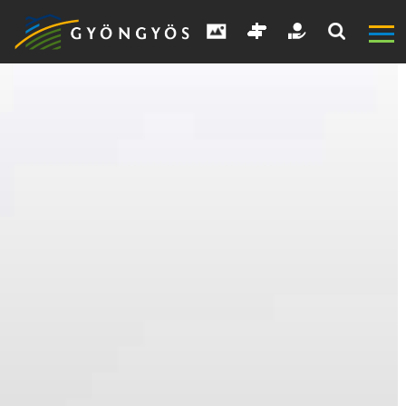
A
VÁROS
KIEMELT
LÁTVÁNYOSSÁGOK
GYÖNGYÖS