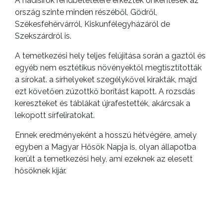
A hadisírok rendbetételére érkeztek önkéntesek az
ország szinte minden részéből, Gödről,
Székesfehérvárról, Kiskunfélegyházáról de
Szekszárdról is.
A temetkezési hely teljes felújítása során a gaztól és
egyéb nem esztétikus növényektől megtisztították
a sírokat. a sírhelyeket szegélykővel kirakták, majd
ezt követően zúzottkő borítást kapott. A rozsdás
kereszteket és táblákat újrafestették, akárcsak a
lekopott sírfeliratokat.
Ennek eredményeként a hosszú hétvégére, amely
egyben a Magyar Hősök Napja is, olyan állapotba
került a temetkezési hely, ami ezeknek az elesett
hősöknek kijár.