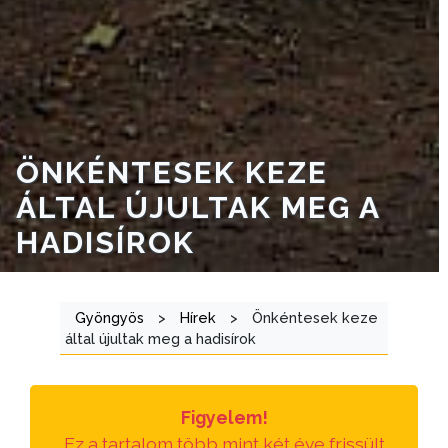
VÁROSRENDÉSZET
TÁJÉKOZTATÓK
ÁTLÁTHATÓSÁG
AZ
ÖNKÉNTESEK KEZE
ÖNKORMÁNYZATI
ÁLTAL ÚJULTAK MEG A
CÉGEK
ÉS
HADISÍROK
INTÉZMÉNYEK
NYOMTATVÁNYOK
Gyöngyös
>
Hírek
>
Önkéntesek keze
által újultak meg a hadisírok
E-
ÜGYINTÉZÉS
Figyelem!
TESTÜLETI
Ez a tartalom több mint két éve frissült