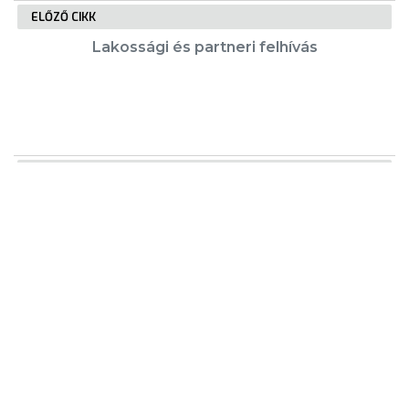
ELŐZŐ CIKK
Lakossági és partneri felhívás
KÖVETKEZŐ CIKK
Május utolsó vasárnapja a gyerekekről
szól
KIEMELT TARTALMAK
Városkártya