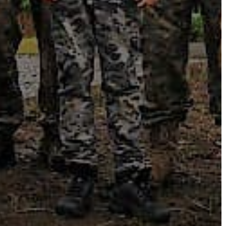
VÁROSHÁZA
AZ
ÖNKORMÁNYZAT
A
KÉPVISELŐ-
TESTÜLET
A