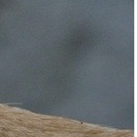
A
VÁROS
PÉNZÜGYEI
KÖLTSÉGVETÉSI
RENDELETEK