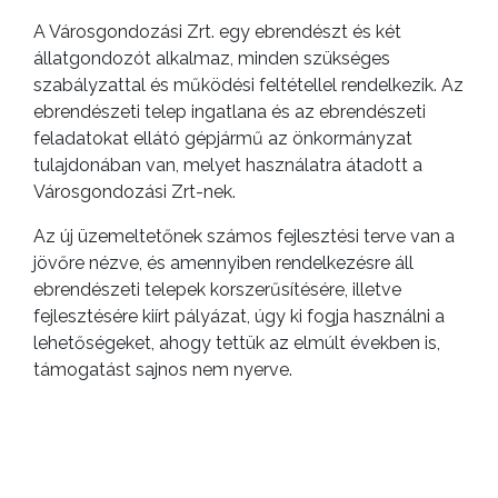
A Városgondozási Zrt. egy ebrendészt és két
állatgondozót alkalmaz, minden szükséges
szabályzattal és működési feltétellel rendelkezik. Az
ebrendészeti telep ingatlana és az ebrendészeti
feladatokat ellátó gépjármű az önkormányzat
tulajdonában van, melyet használatra átadott a
Városgondozási Zrt-nek.
Az új üzemeltetőnek számos fejlesztési terve van a
jövőre nézve, és amennyiben rendelkezésre áll
ebrendészeti telepek korszerűsítésére, illetve
fejlesztésére kiírt pályázat, úgy ki fogja használni a
lehetőségeket, ahogy tettük az elmúlt években is,
támogatást sajnos nem nyerve.
HA GYÖNGYÖSI KÖZTERÜLETEN ÉSZLELT
KÓBOR ÁLLATOT, ÁLLATTETEMET
SZERETNE JELENTENI, AZT ÁPRILIS
ELSEJÉTŐL A 70/933 3186 TELEFONSZÁMON