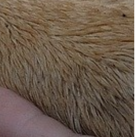
AZ
ÉPÜLŐ
VÁROS
FEJLESZTÉSEK
KÖRNYEZETVÉDELEM
TELEPÜLÉSRENDEZÉS
STRATÉGIÁK
ÉS
KONCEPCIÓK