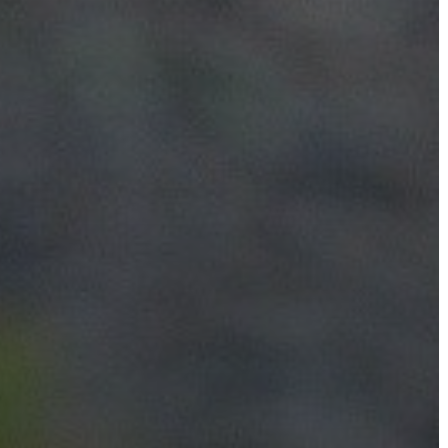
A
KÉPVISELŐ-
TESTÜLET
A
VÁROSRENDÉSZET
TÁJÉKOZTATÓK
ÁTLÁTHATÓSÁG
AZ
ÖNKORMÁNYZATI
CÉGEK
ÉS
INTÉZMÉNYEK