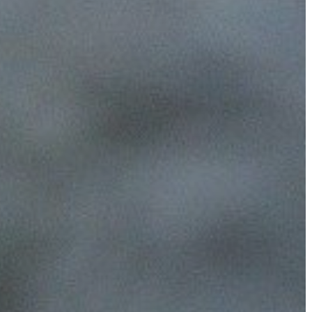
GYÖNGYÖS
VÁROS
ÉRTÉKTÁRA
VÁROSUNKRÓL
LAKOSSÁGI
INFORMÁCIÓK
HASZNOS
KVÍZ