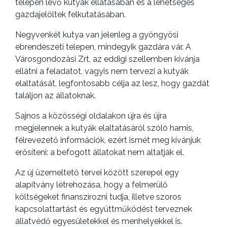
telepen lévő kutyák ellátásában és a lehetséges
gazdajelöltek felkutatásában.
Negyvenkét kutya van jelenleg a gyöngyösi
ebrendészeti telepen, mindegyik gazdára vár. A
Városgondozási Zrt. az eddigi szellemben kívánja
ellátni a feladatot, vagyis nem tervezi a kutyák
elaltatását, legfontosabb célja az lesz, hogy gazdát
találjon az állatoknak.
Sajnos a közösségi oldalakon újra és újra
megjelennek a kutyák elaltatásáról szóló hamis,
félrevezető információk, ezért ismét meg kívánjuk
erősíteni: a befogott állatokat nem altatják el.
Az új üzemeltető tervei között szerepel egy
alapítvány létrehozása, hogy a felmerülő
költségeket finanszírozni tudja, illetve szoros
kapcsolattartást és együttműködést terveznek
állatvédő egyesületekkel és menhelyekkel is.