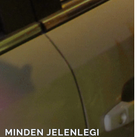
VÁROSHÁZA
AZ
ÖNKORMÁNYZAT
A
KÉPVISELŐ-
TESTÜLET
A
VÁROSRENDÉSZET
MINDEN JELENLEGI