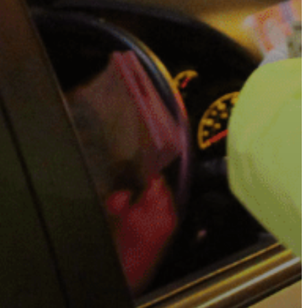
VÁROS
FEJLESZTÉSEK
KÖRNYEZETVÉDELEM
TELEPÜLÉSRENDEZÉS
STRATÉGIÁK
ÉS
KONCEPCIÓK
BEJELENTŐ