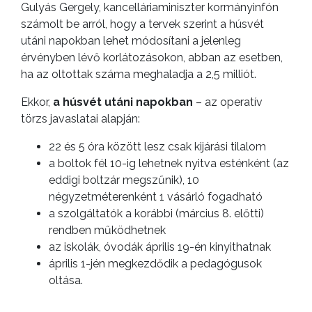
KISTÉRSÉG
Gulyás Gergely, kancelláriaminiszter kormányinfón
számolt be arról, hogy a tervek szerint a húsvét
GEOTERM-
utáni napokban lehet módosítani a jelenleg
GYÖNGYÖS
érvényben lévő korlátozásokon, abban az esetben,
ha az oltottak száma meghaladja a 2,5 milliót.
Ekkor,
a húsvét utáni napokban
– az operatív
törzs javaslatai alapján:
22 és 5 óra között lesz csak kijárási tilalom
a boltok fél 10-ig lehetnek nyitva esténként (az
eddigi boltzár megszűnik), 10
négyzetméterenként 1 vásárló fogadható
a szolgáltatók a korábbi (március 8. előtti)
rendben működhetnek
az iskolák, óvodák április 19-én kinyithatnak
április 1-jén megkezdődik a pedagógusok
oltása.