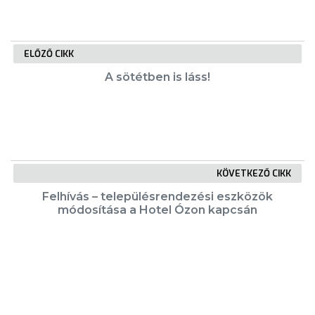
ELŐZŐ CIKK
A sötétben is láss!
KÖVETKEZŐ CIKK
Felhívás – településrendezési eszközök
módosítása a Hotel Ózon kapcsán
KIEMELT TARTALMAK