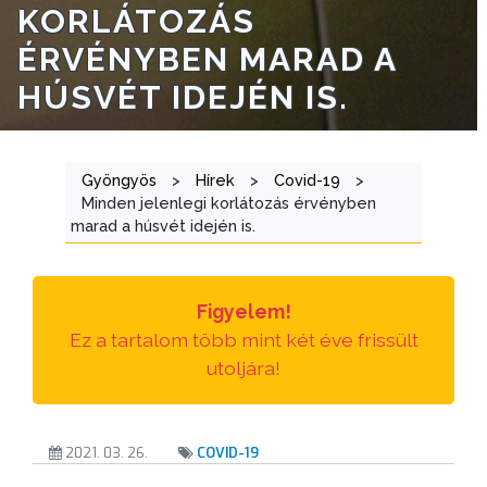
TÁJÉKOZTATÓK
KORLÁTOZÁS
ÉRVÉNYBEN MARAD A
ÁTLÁTHATÓSÁG
HÚSVÉT IDEJÉN IS.
AZ
ÖNKORMÁNYZATI
CÉGEK
Gyöngyös
>
Hírek
>
Covid-19
>
ÉS
Minden jelenlegi korlátozás érvényben
INTÉZMÉNYEK
marad a húsvét idején is.
NYOMTATVÁNYOK
Figyelem!
E-
Ez a tartalom több mint két éve frissült
ÜGYINTÉZÉS
utoljára!
TESTÜLETI
ANYAGOK
2021. 03. 26.
COVID-19