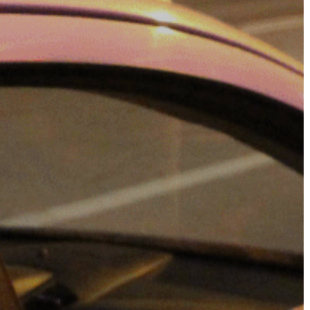
A
VÁROS
PÉNZÜGYEI
KÖLTSÉGVETÉSI
RENDELETEK
AZ
ÉPÜLŐ