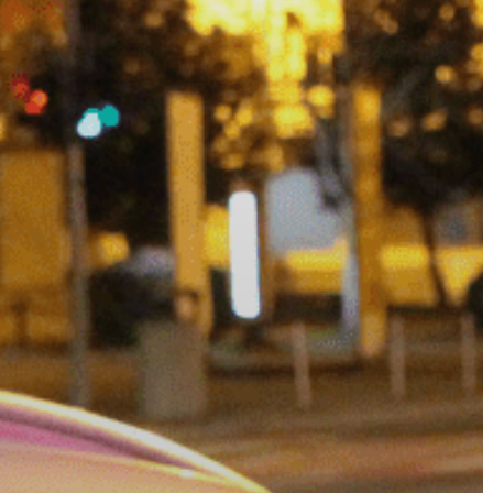
VÁROS
ÉRTÉKTÁRA
VÁROSUNKRÓL
LAKOSSÁGI
INFORMÁCIÓK
HASZNOS
KVÍZ