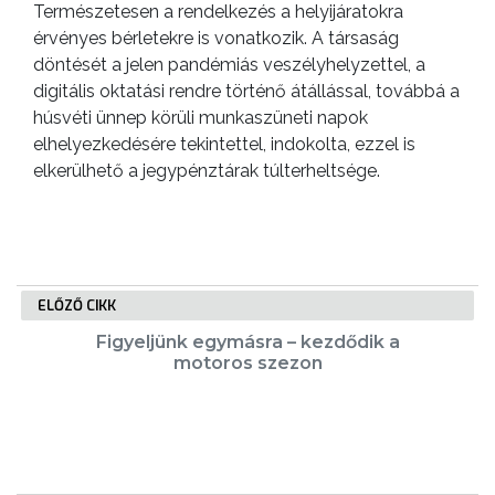
Természetesen a rendelkezés a helyijáratokra
GEOTERM-
érvényes bérletekre is vonatkozik. A társaság
GYÖNGYÖS
döntését a jelen pandémiás veszélyhelyzettel, a
digitális oktatási rendre történő átállással, továbbá a
húsvéti ünnep körüli munkaszüneti napok
elhelyezkedésére tekintettel, indokolta, ezzel is
elkerülhető a jegypénztárak túlterheltsége.
ELŐZŐ CIKK
Figyeljünk egymásra – kezdődik a
motoros szezon