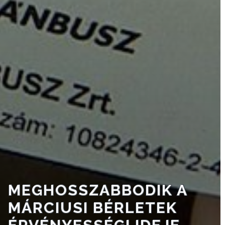
VÁROSHÁZA
AZ
ÖNKORMÁNYZAT
A
KÉPVISELŐ-
TESTÜLET
A
VÁROSRENDÉSZET
MEGHOSSZABBODIK A
MÁRCIUSI BÉRLETEK
TÁJÉKOZTATÓK