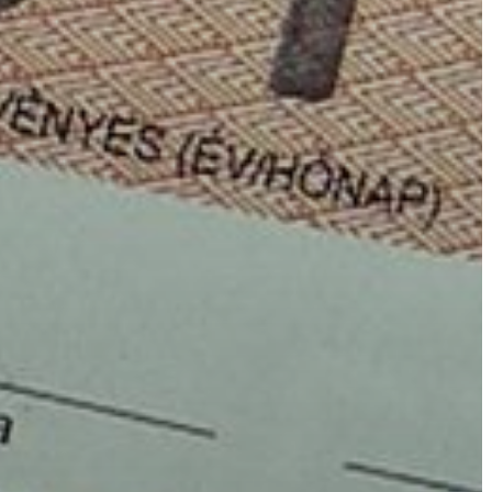
A
VÁROS
PÉNZÜGYEI
KÖLTSÉGVETÉSI
RENDELETEK
AZ
ÉPÜLŐ
VÁROS