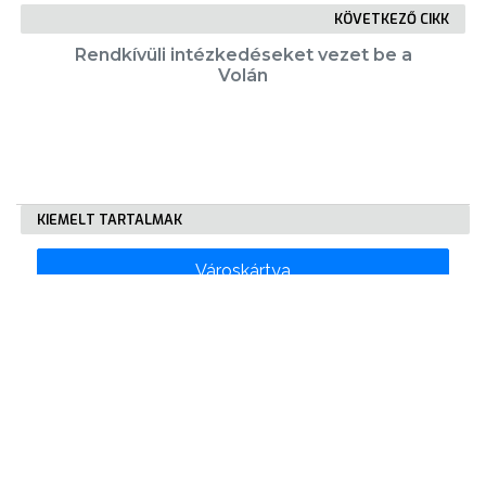
KÖVETKEZŐ CIKK
Rendkívüli intézkedéseket vezet be a
Volán
KIEMELT TARTALMAK
Városkártya
Gyöngyösi Újság
Karrier
Eladó ingatlanok