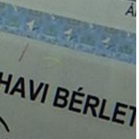
FEJLESZTÉSEK
KÖRNYEZETVÉDELEM
TELEPÜLÉSRENDEZÉS
STRATÉGIÁK
ÉS
KONCEPCIÓK
BEJELENTŐ