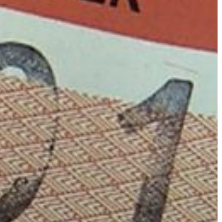
ÉRTÉKTÁRA
VÁROSUNKRÓL
LAKOSSÁGI
INFORMÁCIÓK
HASZNOS
KVÍZ