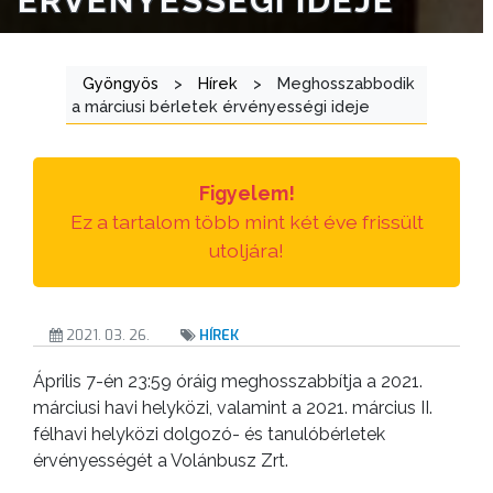
ÉRVÉNYESSÉGI IDEJE
ÁTLÁTHATÓSÁG
AZ
Gyöngyös
>
Hírek
>
Meghosszabbodik
ÖNKORMÁNYZATI
a márciusi bérletek érvényességi ideje
CÉGEK
ÉS
INTÉZMÉNYEK
Figyelem!
Ez a tartalom több mint két éve frissült
NYOMTATVÁNYOK
utoljára!
E-
ÜGYINTÉZÉS
2021. 03. 26.
HÍREK
TESTÜLETI
Április 7-én 23:59 óráig meghosszabbítja a 2021.
ANYAGOK
márciusi havi helyközi, valamint a 2021. március II.
félhavi helyközi dolgozó- és tanulóbérletek
KISTÉRSÉG
érvényességét a Volánbusz Zrt.