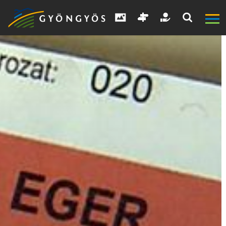
A
VÁROS
KIEMELT
LÁTVÁNYOSSÁGOK
GYÖNGYÖS
VÁROS