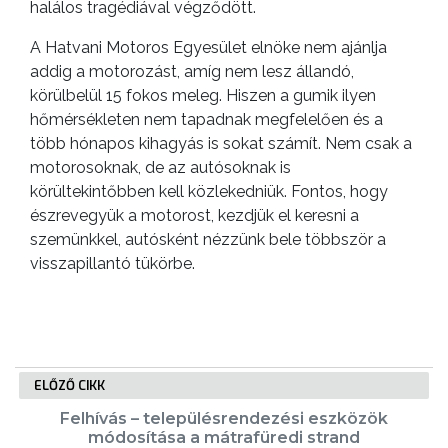
halálos tragédiával végződött.
A Hatvani Motoros Egyesület elnöke nem ajánlja
addig a motorozást, amíg nem lesz állandó,
körülbelül 15 fokos meleg. Hiszen a gumik ilyen
hőmérsékleten nem tapadnak megfelelően és a
több hónapos kihagyás is sokat számít. Nem csak a
motorosoknak, de az autósoknak is
körültekintőbben kell közlekedniük. Fontos, hogy
észrevegyük a motorost, kezdjük el keresni a
szemünkkel, autósként nézzünk bele többször a
visszapillantó tükörbe.
ELŐZŐ CIKK
Felhívás – településrendezési eszközök
módosítása a mátrafüredi strand