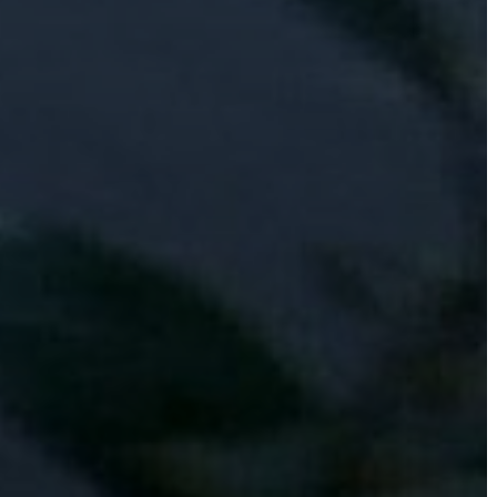
VÁROSHÁZA
AZ
ÖNKORMÁNYZAT
A
KÉPVISELŐ-
TESTÜLET
A