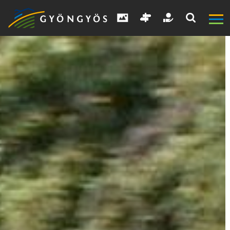
A
VÁROS
KIEMELT
LÁTVÁNYOSSÁGOK
GYÖNGYÖS