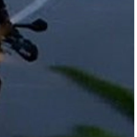
A
VÁROS
PÉNZÜGYEI
KÖLTSÉGVETÉSI
RENDELETEK
AZ