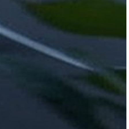
ÉPÜLŐ
VÁROS
FEJLESZTÉSEK
KÖRNYEZETVÉDELEM
TELEPÜLÉSRENDEZÉS
STRATÉGIÁK
ÉS
KONCEPCIÓK
BEJELENTŐ