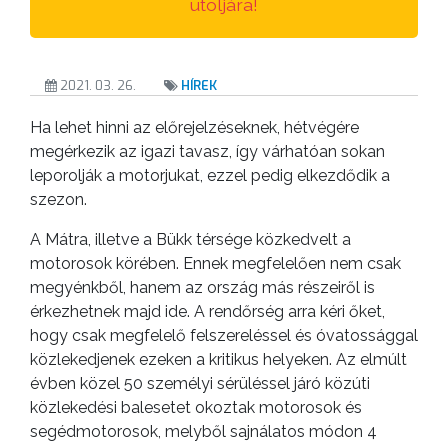
utoljára!
ANYAGOK
KISTÉRSÉG
2021. 03. 26.
HÍREK
GEOTERM-
GYÖNGYÖS
Ha lehet hinni az előrejelzéseknek, hétvégére
megérkezik az igazi tavasz, így várhatóan sokan
leporolják a motorjukat, ezzel pedig elkezdődik a
szezon.
A Mátra, illetve a Bükk térsége közkedvelt a
motorosok körében. Ennek megfelelően nem csak
megyénkből, hanem az ország más részeiről is
érkezhetnek majd ide. A rendőrség arra kéri őket,
hogy csak megfelelő felszereléssel és óvatossággal
közlekedjenek ezeken a kritikus helyeken. Az elmúlt
évben közel 50 személyi sérüléssel járó közúti
közlekedési balesetet okoztak motorosok és
segédmotorosok, melyből sajnálatos módon 4