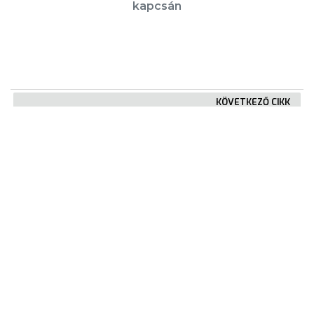
kapcsán
KÖVETKEZŐ CIKK
Meghosszabbodik a márciusi bérletek
érvényességi ideje
KIEMELT TARTALMAK
Városkártya
Gyöngyösi Újság