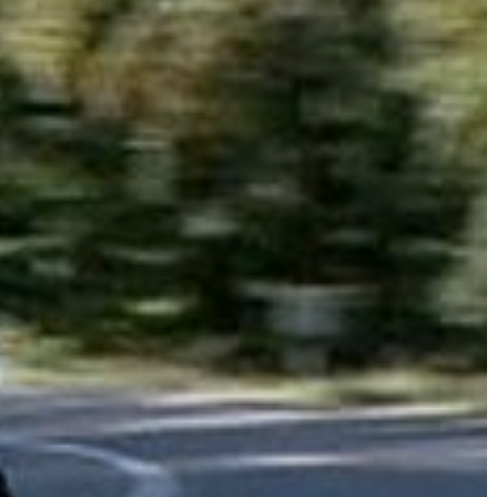
VÁROS
ÉRTÉKTÁRA
VÁROSUNKRÓL
LAKOSSÁGI
INFORMÁCIÓK
HASZNOS
KVÍZ