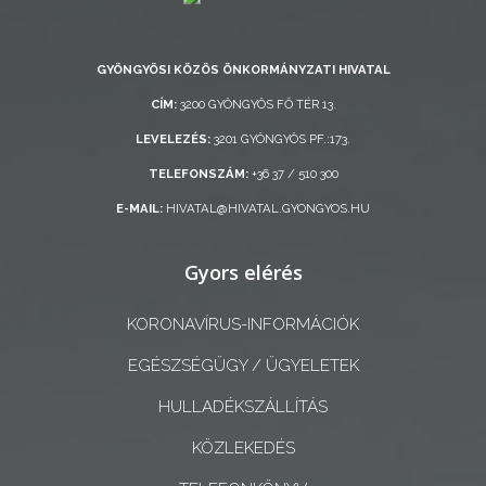
LAKOSSÁGI
INFORMÁCIÓK
GYÖNGYÖSI KÖZÖS ÖNKORMÁNYZATI HIVATAL
HASZNOS
CÍM:
3200 GYÖNGYÖS FŐ TÉR 13.
LEVELEZÉS:
3201 GYÖNGYÖS PF.:173.
KVÍZ
TELEFONSZÁM:
+36 37 / 510 300
E-MAIL:
HIVATAL@HIVATAL.GYONGYOS.HU
Gyors elérés
A
VÁROS
KORONAVÍRUS-INFORMÁCIÓK
PÉNZÜGYEI
EGÉSZSÉGÜGY / ÜGYELETEK
KÖLTSÉGVETÉSI
HULLADÉKSZÁLLÍTÁS
RENDELETEK
KÖZLEKEDÉS