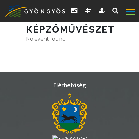
KÉPZŐMŰVÉSZET
No event found!
A
VÁROS
KIEMELT
LÁTVÁNYOSSÁGOK
Elérhetőség
GYÖNGYÖS
VÁROS
ÉRTÉKTÁRA
VÁROSUNKRÓL