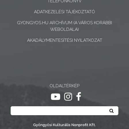
TELEFONKÖNYV
ADATKEZELÉSI TÁJÉKOZTATÓ
AZ
GYONGYOS.HU ARCHÍVUM (A VÁROS KORÁBBI
ÉPÜLŐ
WEBOLDALA)
VÁROS
AKADÁLYMENTESÍTÉSI NYILATKOZAT
FEJLESZTÉSEK
KÖRNYEZETVÉDELEM
TELEPÜLÉSRENDEZÉS
OLDALTÉRKÉP
ugrás youtube csatornára
ugrás instagram csatornár
ugrás facebook-oldalr
STRATÉGIÁK
ÉS
Keresés
Keresé
KONCEPCIÓK
BEJELENTŐ
Gyöngyösi Kulturális Nonprofit Kft.