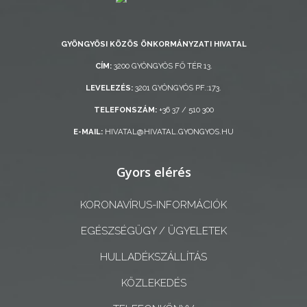
LAKOSSÁGI
INFORMÁCIÓK
GYÖNGYÖSI KÖZÖS ÖNKORMÁNYZATI HIVATAL
HASZNOS
CÍM:
3200 GYÖNGYÖS FŐ TÉR 13.
LEVELEZÉS:
3201 GYÖNGYÖS PF.:173.
KVÍZ
TELEFONSZÁM:
+36 37 / 510 300
E-MAIL:
HIVATAL@HIVATAL.GYONGYOS.HU
Gyors elérés
A
VÁROS
KORONAVÍRUS-INFORMÁCIÓK
PÉNZÜGYEI
EGÉSZSÉGÜGY / ÜGYELETEK
KÖLTSÉGVETÉSI
HULLADÉKSZÁLLÍTÁS
RENDELETEK
KÖZLEKEDÉS