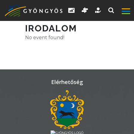
IRODALOM
No event found!
A
VÁROS
KIEMELT
LÁTVÁNYOSSÁGOK
Elérhetőség
GYÖNGYÖS
VÁROS
ÉRTÉKTÁRA
VÁROSUNKRÓL