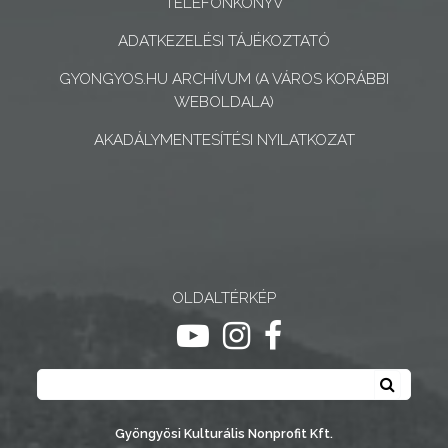
TELEFONKÖNYV
ADATKEZELÉSI TÁJÉKOZTATÓ
AZ
GYONGYOS.HU ARCHÍVUM (A VÁROS KORÁBBI
ÉPÜLŐ
WEBOLDALA)
VÁROS
AKADÁLYMENTESÍTÉSI NYILATKOZAT
FEJLESZTÉSEK
KÖRNYEZETVÉDELEM
TELEPÜLÉSRENDEZÉS
OLDALTÉRKÉP
ugrás youtube csatornára
ugrás instagram csatornár
ugrás facebook-oldalr
STRATÉGIÁK
ÉS
Keresés
Keresé
KONCEPCIÓK
BEJELENTŐ
Gyöngyösi Kulturális Nonprofit Kft.