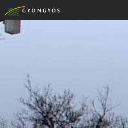
A
VÁROS
KIEMELT
LÁTVÁNYOSSÁGOK
GYÖNGYÖS
VÁROS
ÉRTÉKTÁRA