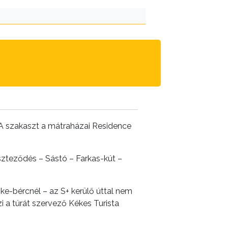
. A szakaszt a mátraházai Residence
eszteződés – Sástó – Farkas-kút –
ke-bércnél – az S+ kerülő úttal nem
zi a túrát szervező Kékes Turista