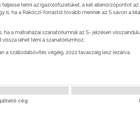
k teljessé tenni az igazolófüzetüket, a két ellenőrzőpontot az
 is, ha a Rákóczi-forrástól tovább mennek az S sávon a kilátó
 ha a mátraházai szanatóriumnál az S- jelzésen visszaindulu
 vissza lehet térni a szanatóriumhoz.
óan a szállodabővítés végéig, 2022 tavaszáig lesz lezárva.
gáltató cég