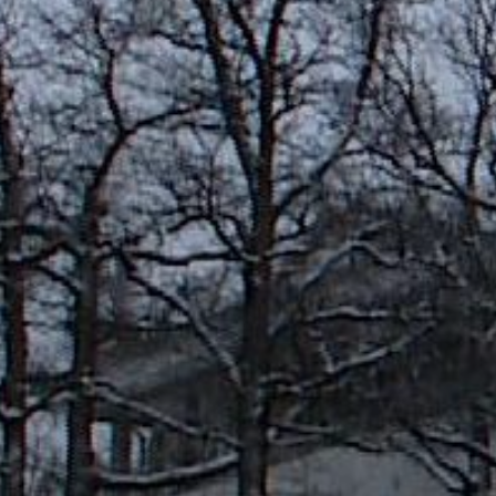
VÁROSUNKRÓL
LAKOSSÁGI
INFORMÁCIÓK
HASZNOS
KVÍZ
A
VÁROS
PÉNZÜGYEI