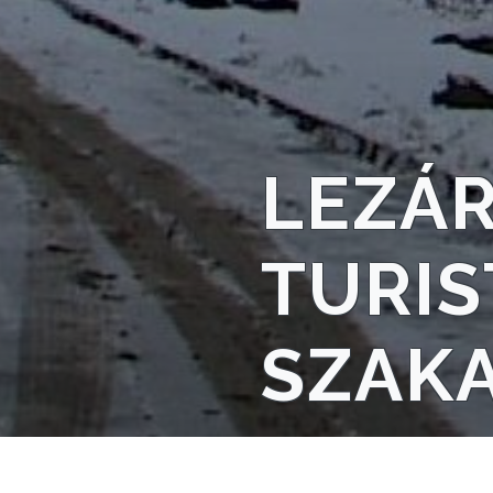
TELEPÜLÉSRENDEZÉS
STRATÉGIÁK
ÉS
KONCEPCIÓK
LEZÁR
BEJELENTŐ
TURIS
SZAK
VÁROSHÁZA
AZ
ÖNKORMÁNYZAT