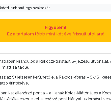
kóczi-turistaút egy szakaszát
Figyelem!
Ez a tartalom több mint két éve frissült utoljára!
átrában kirándulók a Rákóczi-turistaút S- jelzésű útvonalát
miatt zárták le.
asz az S+ jelzésen kerülhető el a Rákóczi-forrás – S-/S+ ker
azó érintésével.
ban két ellenőrző pontja – a Hanák Kolos-kilátónál és a Kecs
esítés-értékeléskor e két ellenőrző pont hiányát tudomásul ves