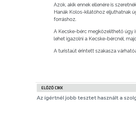
Azok, akik ennek ellenére is szeretné
NYOMTATVÁNYOK
Hanák Kolos-kilátóhoz eljuthatnak úgy
forráshoz.
E-
ÜGYINTÉZÉS
A Kecske-bérc megközelíthető úgy is,
lehet igazolni a Kecske-bércnél, majd
TESTÜLETI
A turistaút érintett szakasza várhat
ANYAGOK
KISTÉRSÉG
GEOTERM-
ELŐZŐ CIKK
GYÖNGYÖS
Az ígértnél jobb tesztet használt a szol