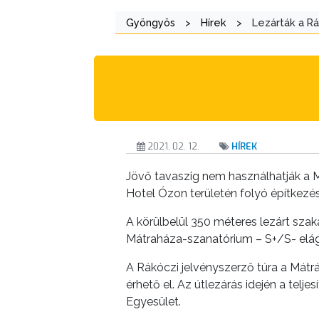
Gyöngyös
>
Hírek
>
Lezárták a Rá
A
KÉPVISELŐ-
TESTÜLET
A
VÁROSRENDÉSZET
2021. 02. 12.
HÍREK
TÁJÉKOZTATÓK
Jövő tavaszig nem használhatják a M
ÁTLÁTHATÓSÁG
Hotel Ózon területén folyó építkezés 
A körülbelül 350 méteres lezárt szak
AZ
Mátraháza-szanatórium – S+/S- elág
ÖNKORMÁNYZATI
CÉGEK
A Rákóczi jelvényszerző túra a Mátrá
ÉS
érhető el. Az útlezárás idején a telj
Egyesület.
INTÉZMÉNYEK