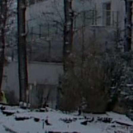
KÖLTSÉGVETÉSI
RENDELETEK
AZ
ÉPÜLŐ
VÁROS
FEJLESZTÉSEK
KÖRNYEZETVÉDELEM