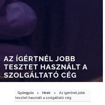
AZ ÍGÉRTNÉL JOBB
TESZTET HASZNÁLT A
SZOLGÁLTATÓ CÉG
Gyöngyös
>
Hírek
>
Az ígértnél jobb
tesztet használt a szolgáltató cég