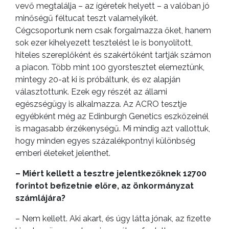
vevő megtalálja – az ígéretek helyett – a valóban jó
minőségű féltucat teszt valamelyikét.
Cégcsoportunk nem csak forgalmazza őket, hanem
sok ezer kihelyezett tesztelést le is bonyolított,
hiteles szereplőként és szakértőként tartják számon
a piacon. Több mint 100 gyorstesztet elemeztünk,
mintegy 20-at ki is próbáltunk, és ez alapján
választottunk. Ezek egy részét az állami
egészségügy is alkalmazza. Az ACRO tesztje
egyébként még az Edinburgh Genetics eszközeinél
is magasabb érzékenységű. Mi mindig azt vallottuk,
hogy minden egyes százalékpontnyi különbség
emberi életeket jelenthet.
– Miért kellett a tesztre jelentkezőknek 12700
forintot befizetnie előre, az önkormányzat
számlájára?
– Nem kellett. Aki akart, és úgy látta jónak, az fizette