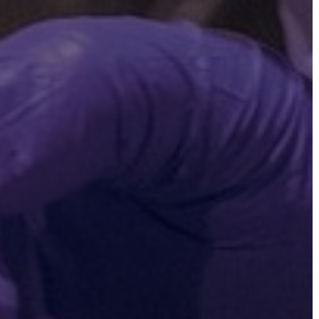
ÜGYINTÉZÉS
TESTÜLETI
ANYAGOK
KISTÉRSÉG
GEOTERM-
GYÖNGYÖS