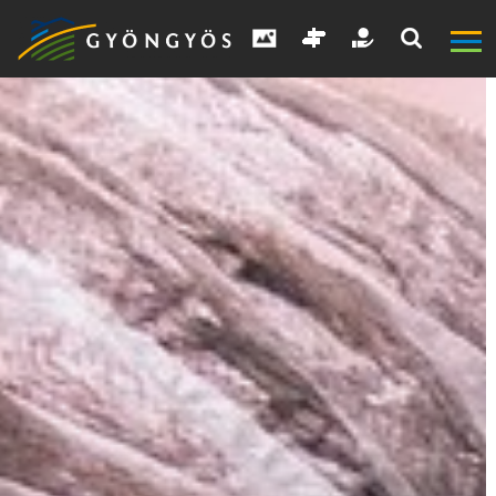
A
VÁROS