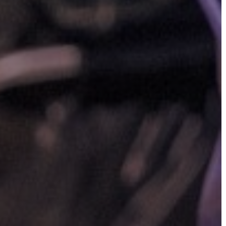
TESTÜLET
A
VÁROSRENDÉSZET
TÁJÉKOZTATÓK
ÁTLÁTHATÓSÁG
AZ
ÖNKORMÁNYZATI
CÉGEK
ÉS
INTÉZMÉNYEK
NYOMTATVÁNYOK
E-