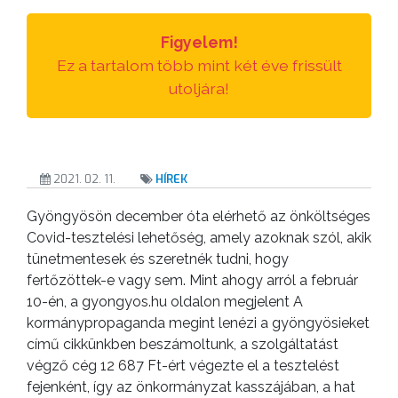
Figyelem!
Ez a tartalom több mint két éve frissült
utoljára!
2021. 02. 11.
HÍREK
Gyöngyösön december óta elérhető az önköltséges
Covid-tesztelési lehetőség, amely azoknak szól, akik
tünetmentesek és szeretnék tudni, hogy
fertőzöttek-e vagy sem. Mint ahogy arról a február
10-én, a gyongyos.hu oldalon megjelent A
kormánypropaganda megint lenézi a gyöngyösieket
című cikkünkben beszámoltunk, a szolgáltatást
végző cég 12 687 Ft-ért végezte el a tesztelést
fejenként, így az önkormányzat kasszájában, a hat