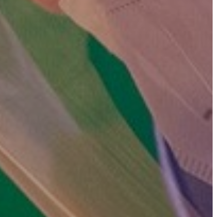
FEJLESZTÉSEK
KÖRNYEZETVÉDELEM
TELEPÜLÉSRENDEZÉS
STRATÉGIÁK
ÉS
KONCEPCIÓK
BEJELENTŐ