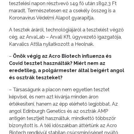
tesztelési napon résztvevő 149 fő után 1892,3 Ft
maradt. Természetesen ez a csekély összeg is a
Koronavírus Védelmi Alapot gyarapítja.
A tesztek áráról, technológiájáról a tesztelést végző
cég, az ArvaLab – Arvali Kft. ügyvezető igazgatója,
Karvalics Attila nyilatkozott a Heolnak.
–
Önök végig az Acro Biotech influenza és
Covid tesztet használták? Miért nem az
eredetileg, a polgármester által beígért angol
és osztrák teszteket?
– Társaságunk a piacon nem egyetlen tesztet
képvisel, és nem azt kívánja minden áron
értékesíteni, hanem az épp elérhető legjobbat. Az
angol Edinburgh Genetics és az osztrák AMP
antigén tesztjeit használtuk, mindkettő többször
bizonyított is. A téli időszakban áttértünk az Acro
Biotech rendkívül stabilan csúcsminőséget nyújtó