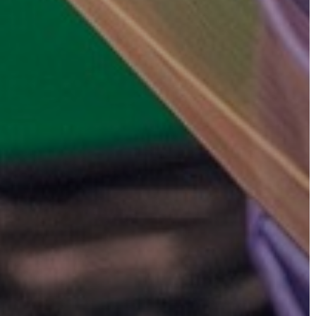
VÁROSHÁZA
AZ
ÖNKORMÁNYZAT
A
KÉPVISELŐ-