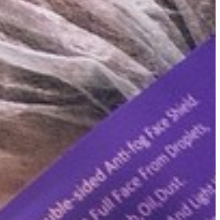
KIEMELT
LÁTVÁNYOSSÁGOK
GYÖNGYÖS
VÁROS
ÉRTÉKTÁRA
VÁROSUNKRÓL
LAKOSSÁGI
INFORMÁCIÓK
HASZNOS
KVÍZ