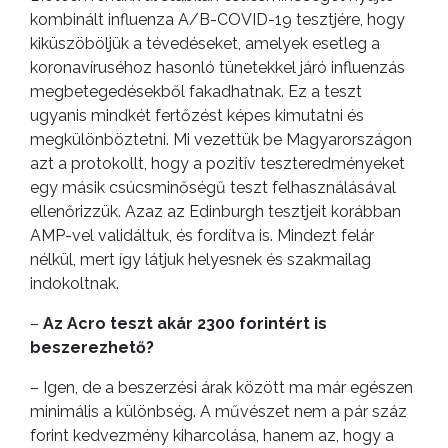
kombinált influenza A/B-COVID-19 tesztjére, hogy
kiküszöböljük a tévedéseket, amelyek esetleg a
koronavíruséhoz hasonló tünetekkel járó influenzás
megbetegedésekből fakadhatnak. Ez a teszt
ugyanis mindkét fertőzést képes kimutatni és
megkülönböztetni. Mi vezettük be Magyarországon
azt a protokollt, hogy a pozitív teszteredményeket
egy másik csúcsminőségű teszt felhasználásával
ellenőrizzük. Azaz az Edinburgh tesztjeit korábban
AMP-vel validáltuk, és fordítva is. Mindezt felár
nélkül, mert így látjuk helyesnek és szakmailag
indokoltnak.
–
Az Acro teszt akár 2300 forintért is
beszerezhető?
– Igen, de a beszerzési árak között ma már egészen
minimális a különbség. A művészet nem a pár száz
forint kedvezmény kiharcolása, hanem az, hogy a