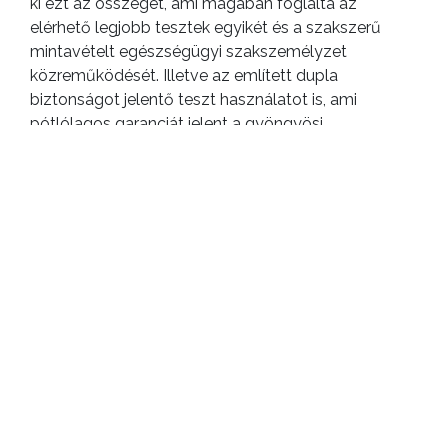
ki ezt az összeget, ami magában foglalta az
elérhető legjobb tesztek egyikét és a szakszerű
mintavételt egészségügyi szakszemélyzet
közreműködését. Illetve az említett dupla
biztonságot jelentő teszt használatot is, ami
pótlólagos garanciát jelent a gyöngyösi
polgároknak és vállalatoknak. Ennél alacsonyabb
áron nem vagy nem ilyen minőségű termékekhez és
szolgáltatásokhoz tudnak hozzájutni, esetleg sokat
kellene utazniuk érte. A szervezés szempontjából
jóval egyszerűbb volt ha az önkormányzat
bonyolítja a kezdeményezését, és költségét egyben
rendezi. A cégünk kiválasztása egyébként egy
szakmai hírlevél utáni kapcsolatfelvétel révén
történt, szakmai alapon. Az állami- és
magánszférában egyaránt megtalálható
referenciáink valószínűleg meggyőzőek voltak.
–
Tehát a különbözet a teljeskörű szolgáltatás