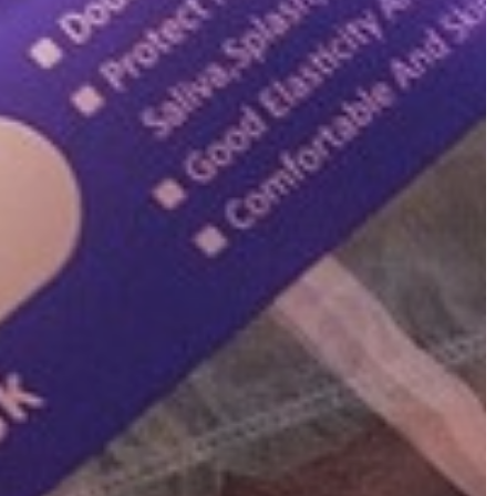
A
VÁROS
PÉNZÜGYEI