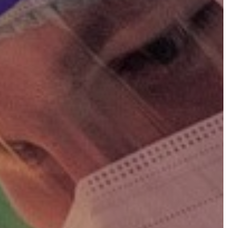
KÖLTSÉGVETÉSI
RENDELETEK
AZ
ÉPÜLŐ
VÁROS