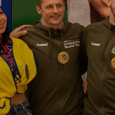
VÁROSUNKRÓL
LAKOSSÁGI
INFORMÁCIÓK
HASZNOS
KVÍZ
A
VÁROS
PÉNZÜGYEI