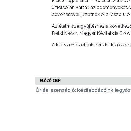
Pick Szeged elleni meccsen zárult. 
NYOMTATVÁNYOK
üzletsorán várták az adományokat. Vé
bevonásával juttatnak el a rászoruló
E-
Az élelmiszergyűjtéshez a következ
ÜGYINTÉZÉS
Detki Keksz, Magyar Kézilabda Szöv
TESTÜLETI
A két szervezet mindenkinek köszöni,
ANYAGOK
KISTÉRSÉG
GEOTERM-
ELŐZŐ CIKK
GYÖNGYÖS
Óriási szenzáció: kézilabdázóink legy