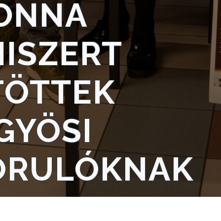
TONNA
ISZERT
TÖTTEK
GYÖSI
ORULÓKNAK