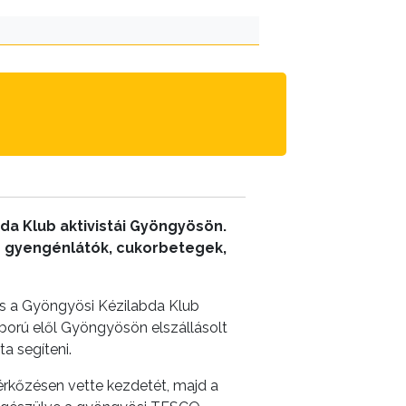
bda Klub aktivistái Gyöngyösön.
és gyengénlátók, cukorbetegek,
és a Gyöngyösi Kézilabda Klub
háború elől Gyöngyösön elszállásolt
a segíteni.
rkőzésen vette kezdetét, majd a