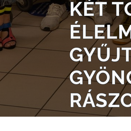
KÉT 
TELEPÜLÉSRENDEZÉS
STRATÉGIÁK
ÉLELM
ÉS
KONCEPCIÓK
GYŰJ
BEJELENTŐ
GYÖN
RÁSZ
VÁROSHÁZA
AZ
ÖNKORMÁNYZAT