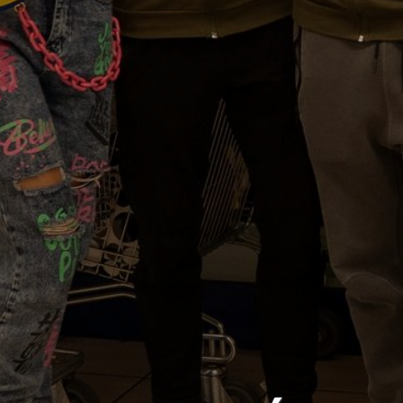
KÖLTSÉGVETÉSI
RENDELETEK
AZ
ÉPÜLŐ
VÁROS
FEJLESZTÉSEK
KÖRNYEZETVÉDELEM