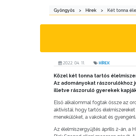
Gyöngyös
>
Hírek
>
Két tonna éle
A
KÉPVISELŐ-
TESTÜLET
A
VÁROSRENDÉSZET
2022. 04. 11.
HÍREK
TÁJÉKOZTATÓK
Közel két tonna tartós élelmisze
ÁTLÁTHATÓSÁG
Az adományokat rászorulókhoz ju
illetve rászoruló gyerekek kapj
AZ
Első alkalommal fogtak össze az or
ÖNKORMÁNYZATI
aktivistái, hogy tartós élelmiszereke
CÉGEK
menekülőket, a vakokat és gyengénlát
ÉS
INTÉZMÉNYEK
Az élelmiszergyűjtés április 2-án,