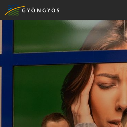
A
VÁROS
KIEMELT
LÁTVÁNYOSSÁGOK
GYÖNGYÖS
VÁROS
ÉRTÉKTÁRA