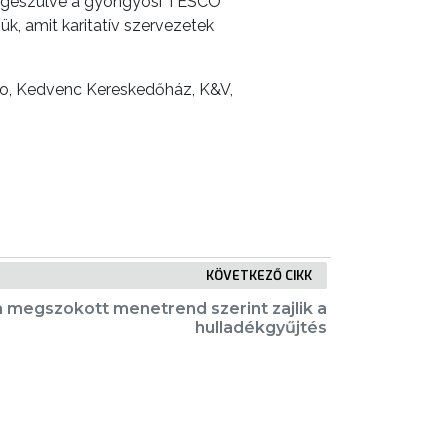
kiegészülve a gyöngyösi TESCO
ük, amit karitatív szervezetek
to, Kedvenc Kereskedőház, K&V,
KÖVETKEZŐ CIKK
a megszokott menetrend szerint zajlik a
hulladékgyűjtés