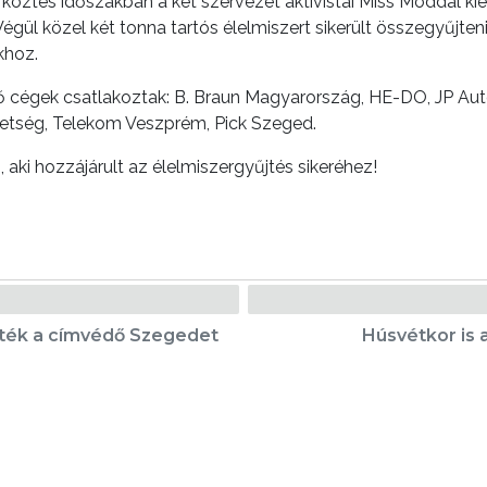
A köztes időszakban a két szervezet aktivistái Miss Moddal 
gül közel két tonna tartós élelmiszert sikerült összegyűjteni
khoz.
ő cégek csatlakoztak: B. Braun Magyarország, HE-DO, JP Au
etség, Telekom Veszprém, Pick Szeged.
 aki hozzájárult az élelmiszergyűjtés sikeréhez!
őzték a címvédő Szegedet
Húsvétkor is 