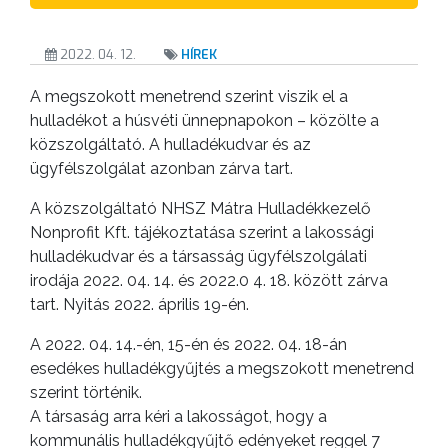
KISTÉRSÉG
2022. 04. 12.
HÍREK
GEOTERM-
A megszokott menetrend szerint viszik el a
GYÖNGYÖS
hulladékot a húsvéti ünnepnapokon – közölte a
közszolgáltató. A hulladékudvar és az
ügyfélszolgálat azonban zárva tart.
A közszolgáltató NHSZ Mátra Hulladékkezelő
Nonprofit Kft. tájékoztatása szerint a lakossági
hulladékudvar és a társasság ügyfélszolgálati
irodája 2022. 04. 14. és 2022.0 4. 18. között zárva
tart. Nyitás 2022. április 19-én.
A 2022. 04. 14.-én, 15-én és 2022. 04. 18-án
esedékes hulladékgyűjtés a megszokott menetrend
szerint történik.
A társaság arra kéri a lakosságot, hogy a
kommunális hulladékgyűjtő edényeket reggel 7