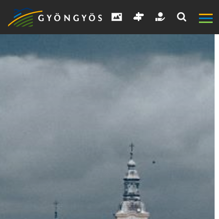
A
VÁROS
KIEMELT
LÁTVÁNYOSSÁGOK
GYÖNGYÖS