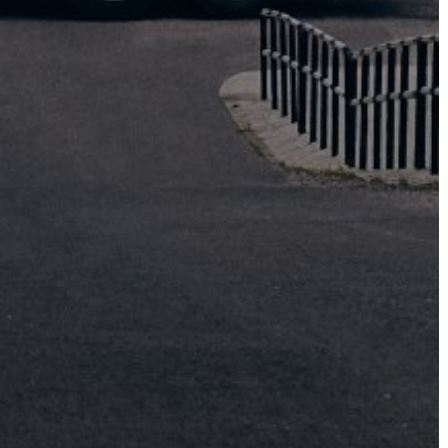
VÁROSHÁZA
AZ
ÖNKORMÁNYZAT
A
KÉPVISELŐ-
TESTÜLET
A
VÁROSRENDÉSZET