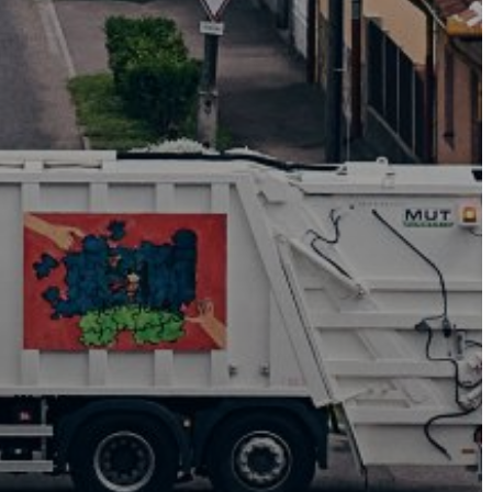
ÉPÜLŐ
VÁROS
FEJLESZTÉSEK
KÖRNYEZETVÉDELEM
TELEPÜLÉSRENDEZÉS
STRATÉGIÁK
ÉS
KONCEPCIÓK
BEJELENTŐ