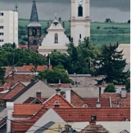
VÁROS
ÉRTÉKTÁRA
VÁROSUNKRÓL
LAKOSSÁGI
INFORMÁCIÓK
HASZNOS
KVÍZ