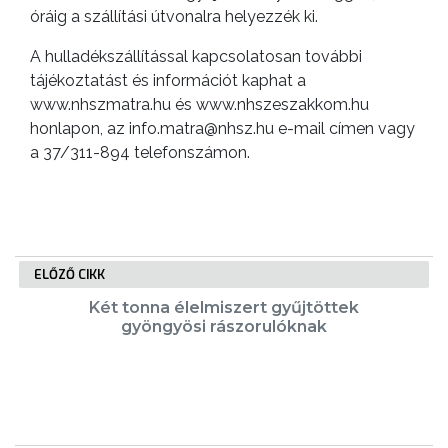
óráig a szállítási útvonalra helyezzék ki.
A hulladékszállítással kapcsolatosan további
tájékoztatást és információt kaphat a
www.nhszmatra.hu és www.nhszeszakkom.hu
honlapon, az info.matra@nhsz.hu e-mail címen vagy
a 37/311-894 telefonszámon.
ELŐZŐ CIKK
Két tonna élelmiszert gyűjtöttek
gyöngyösi rászorulóknak