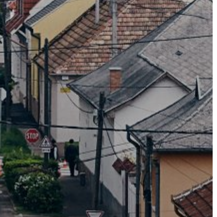
A
VÁROS
PÉNZÜGYEI
KÖLTSÉGVETÉSI
RENDELETEK
AZ