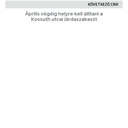
KÖVETKEZŐ CIKK
Április végéig helyre kell állítani a
Kossuth utcai járdaszakaszt
KIEMELT TARTALMAK
Városkártya
Gyöngyösi Újság
Karrier
Eladó ingatlanok