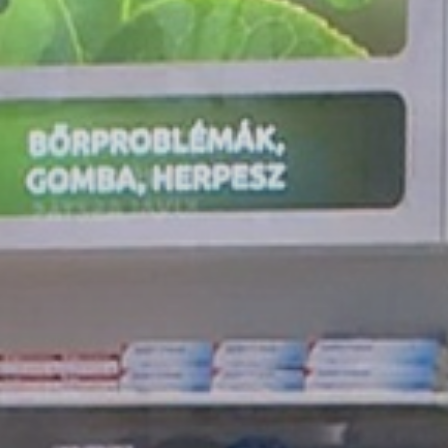
ÉRTÉKTÁRA
VÁROSUNKRÓL
LAKOSSÁGI
INFORMÁCIÓK
HASZNOS
KVÍZ
A
VÁROS