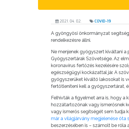
ÖNKORMÁNYZATI
CÉGEK
ÉS
2021. 04. 02.
COVID-19
INTÉZMÉNYEK
A gyöngyösi önkormányzat segítségét
NYOMTATVÁNYOK
rendelkezésre állni.
Ne menjenek gyógyszert kiváltani a p
E-
Gyógyszertárak Szövetsége. Az elmú
ÜGYINTÉZÉS
koronavírus fertőzés kezelésére szol
egészségügyi kockázattal jár. A szö
TESTÜLETI
gyógyszerüket kiváltó lakosokat is ves
ANYAGOK
fertőtleníteni kell a gyógyszertárat,
KISTÉRSÉG
Felhívták a figyelmet arra is, hogy 
hozzátartozónak vagy ismerősnek kell
GEOTERM-
vagy ismerős segítségét sem tudja k
GYÖNGYÖS
már a világjárvány megjelenése óta s
beszerzésében is – számolt be róla a