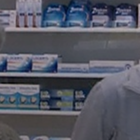
PÉNZÜGYEI
KÖLTSÉGVETÉSI
RENDELETEK
AZ
ÉPÜLŐ
VÁROS