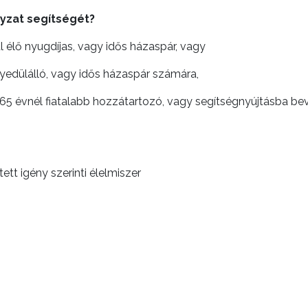
yzat segítségét?
 élő nyugdíjas, vagy idős házaspár, vagy
edülálló, vagy idős házaspár számára,
 65 évnél fiatalabb hozzátartozó, vagy segítségnyújtásba bev
ett igény szerinti élelmiszer