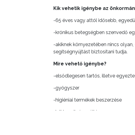
Kik vehetik igénybe az önkormán
-65 éves vagy attól idősebb, egyedül
-krónikus betegségben szenvedő egy
-akiknek környezetében nincs olyan,
segítségnyújtást biztosítani tudja.
Mire vehető igénybe?
-elsődlegesen tartós, illetve egyeztet
-gyógyszer
-higiéniai termékek beszerzése
-lelki segítségnyújtás
Hol lehet igénybe venni?