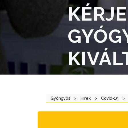
VÁROSHÁZA
KÉRJE
AZ
GYÓG
ÖNKORMÁNYZAT
A
KIVÁL
KÉPVISELŐ-
TESTÜLET
A
VÁROSRENDÉSZET
TÁJÉKOZTATÓK
Gyöngyös
>
Hírek
>
Covid-19
>
ÁTLÁTHATÓSÁG
AZ