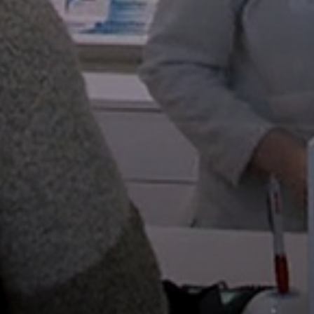
FEJLESZTÉSEK
KÖRNYEZETVÉDELEM
TELEPÜLÉSRENDEZÉS
STRATÉGIÁK
ÉS
KONCEPCIÓK
BEJELENTŐ