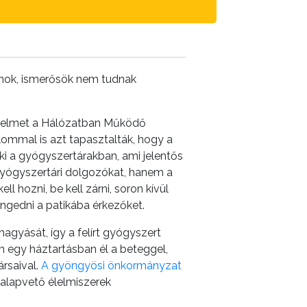
onok, ismerősök nem tudnak
figyelmet a Hálózatban Működő
ommal is azt tapasztalták, hogy a
 ki a gyógyszertárakban, ami jelentős
gyógyszertári dolgozókat, hanem a
ll hozni, be kell zárni, soron kívül
eengedni a patikába érkezőket.
agyását, így a felírt gyógyszert
m egy háztartásban él a beteggel,
rsaival.
A gyöngyösi önkormányzat
 alapvető élelmiszerek