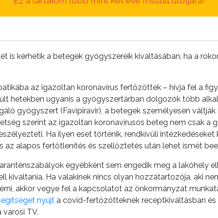
Ez a tartalom több mint két éve frissült utoljára!
 is kérhetik a betegek gyógyszereik kiváltásában, ha a rok
atikába az igazoltan koronavírus fertőzöttek – hívja fel a 
lt hetekben ugyanis a gyógyszertárban dolgozók több alkal
gáló gyógyszert (Favipiravir), a betegek személyesen váltják
vetség szerint az igazoltan koronavírusos beteg nem csak a 
zélyezteti. Ha ilyen eset történik, rendkívüli intézkedéseket ke
 és az alapos fertőtlenítés és szellőztetés után lehet ismét b
a karanténszabályok egyébként sem engedik meg a lakóhely elh
 kiváltania. Ha valakinek nincs olyan hozzátartozója, aki ne
érni, akkor vegye fel a kapcsolatot az önkormányzat munkatá
egítséget nyújt
a covid-fertőzötteknek receptkiváltásban és
 városi TV.