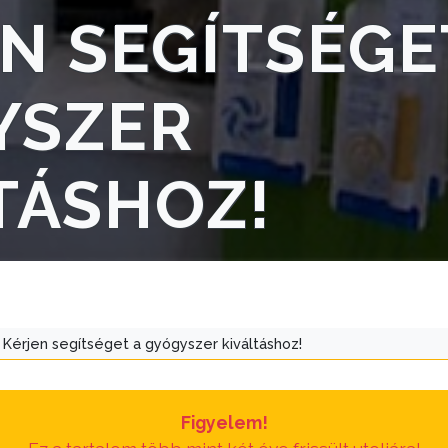
N SEGÍTSÉGE
YSZER
TÁSHOZ!
Kérjen segítséget a gyógyszer kiváltáshoz!
Figyelem!