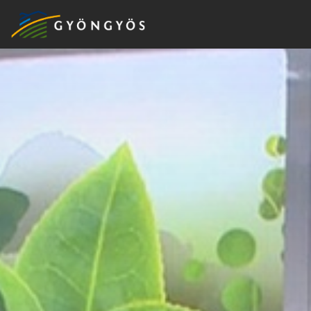
A
VÁROS
KIEMELT
LÁTVÁNYOSSÁGOK
GYÖNGYÖS
VÁROS