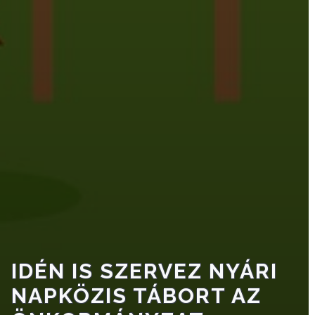
TESTÜLET
A
VÁROSRENDÉSZET
TÁJÉKOZTATÓK
ÁTLÁTHATÓSÁG
AZ
ÖNKORMÁNYZATI
CÉGEK
ÉS
INTÉZMÉNYEK
IDÉN IS SZERVEZ NYÁRI
NYOMTATVÁNYOK
NAPKÖZIS TÁBORT AZ
E-