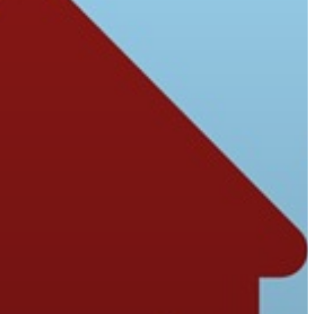
GYÖNGYÖS
VÁROS
ÉRTÉKTÁRA
VÁROSUNKRÓL
LAKOSSÁGI
INFORMÁCIÓK
HASZNOS
KVÍZ