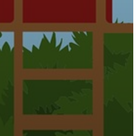
AZ
ÉPÜLŐ
VÁROS
FEJLESZTÉSEK
KÖRNYEZETVÉDELEM
TELEPÜLÉSRENDEZÉS
STRATÉGIÁK
ÉS
KONCEPCIÓK
BEJELENTŐ