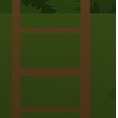
VÁROSHÁZA
AZ
ÖNKORMÁNYZAT
A
KÉPVISELŐ-