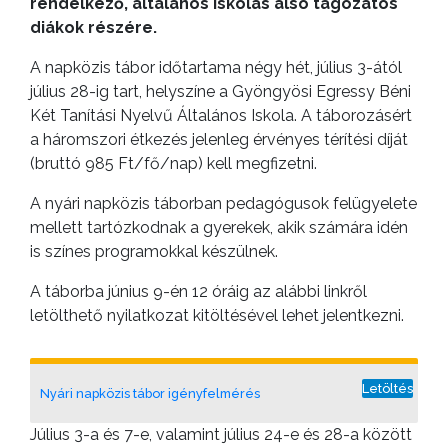
rendelkező, általános iskolás alsó tagozatos
diákok részére.
A napközis tábor időtartama négy hét, július 3-ától
július 28-ig tart, helyszíne a Gyöngyösi Egressy Béni
Két Tanítási Nyelvű Általános Iskola. A táborozásért
a háromszori étkezés jelenleg érvényes térítési díját
(bruttó 985 Ft/fő/nap) kell megfizetni.
A nyári napközis táborban pedagógusok felügyelete
mellett tartózkodnak a gyerekek, akik számára idén
is színes programokkal készülnek.
A táborba június 9-én 12 óráig az alábbi linkről
letölthető nyilatkozat kitöltésével lehet jelentkezni.
Letöltés
Nyári napközis tábor igényfelmérés
Július 3-a és 7-e, valamint július 24-e és 28-a között