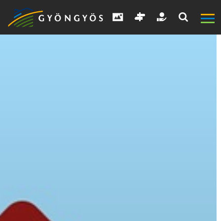
A
VÁROS
KIEMELT
LÁTVÁNYOSSÁGOK