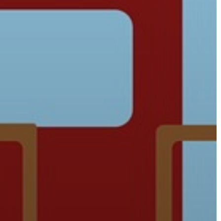
A
VÁROS
PÉNZÜGYEI
KÖLTSÉGVETÉSI
RENDELETEK