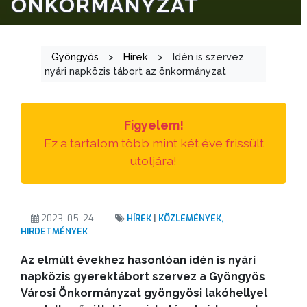
ÖNKORMÁNYZAT
ÜGYINTÉZÉS
TESTÜLETI
Gyöngyös
>
Hírek
>
Idén is szervez
ANYAGOK
nyári napközis tábort az önkormányzat
KISTÉRSÉG
Figyelem!
GEOTERM-
Ez a tartalom több mint két éve frissült
GYÖNGYÖS
utoljára!
2023. 05. 24.
HÍREK
|
KÖZLEMÉNYEK,
HIRDETMÉNYEK
Az elmúlt évekhez hasonlóan idén is nyári
napközis gyerektábort szervez a Gyöngyös
Városi Önkormányzat gyöngyösi lakóhellyel