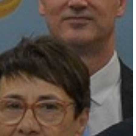
AZ
ÉPÜLŐ
VÁROS
FEJLESZTÉSEK
KÖRNYEZETVÉDELEM
TELEPÜLÉSRENDEZÉS
STRATÉGIÁK
ÉS
KONCEPCIÓK
BEJELENTŐ