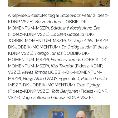
A képviselő-testület tagjai:
Szókovács Péter
(Fidesz-
KDNP, VSZE),
Besze Andrea
(JOBBIK-DK-
MOMENTUM-MSZP),
Bárdosné Kocsis Anna Éva
(Fidesz-KDNP, VSZE),
Dr. Szén Gabriella
(DK-
JOBBIK-MOMENTUM-MSZP),
Dr. Végh Attila
(MSZP-
DK-JOBBIK-MOMENTUM),
Dr. Ördög István
(Fidesz-
KDNP, VSZE),
Faragó Tamás
(JOBBIK-DK-
MOMENTUM-MSZP),
Ferenczy Tamás
(JOBBIK-DK-
MOMENTUM-MSZP),
Kiss Tivadar
(Fidesz-KDNP,
VSZE),
Kévés Tamás
(JOBBIK-DK-MOMENTUM-
MSZP),
Nagy Attila
(VAGY Egyesület),
Percze László
(MSZP-DK-JOBBIK-MOMENTUM),
Tuza György
(Fidesz-KDNP, VSZE),
Tóth Benjamin
(Fidesz-KDNP,
VSZE),
Vágó Zoltánné
(Fidesz-KDNP, VSZE).