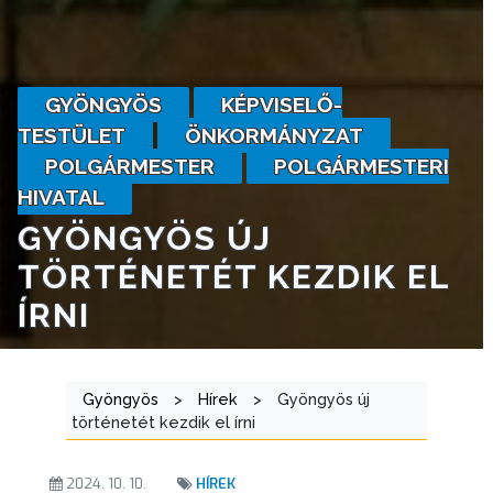
GYÖNGYÖS
KÉPVISELŐ-
TESTÜLET
ÖNKORMÁNYZAT
POLGÁRMESTER
POLGÁRMESTERI
HIVATAL
GYÖNGYÖS ÚJ
TÖRTÉNETÉT KEZDIK EL
ÍRNI
Gyöngyös
>
Hírek
>
Gyöngyös új
történetét kezdik el írni
2024. 10. 10.
HÍREK