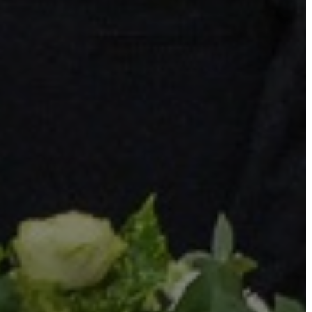
ÉS
INTÉZMÉNYEK
NYOMTATVÁNYOK
E-
ÜGYINTÉZÉS
TESTÜLETI
ANYAGOK
KISTÉRSÉG
GEOTERM-
GYÖNGYÖS