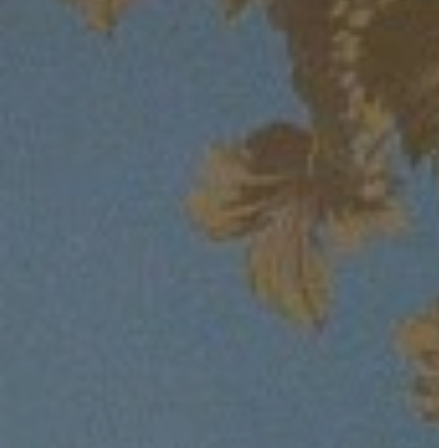
KIEMELT
LÁTVÁNYOSSÁGOK
GYÖNGYÖS
VÁROS
ÉRTÉKTÁRA
VÁROSUNKRÓL
LAKOSSÁGI
INFORMÁCIÓK
HASZNOS
KVÍZ