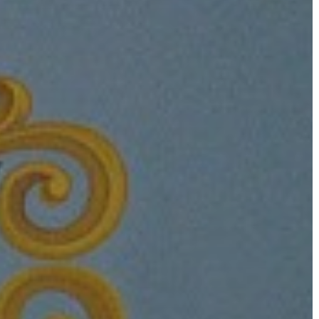
A
VÁROS
PÉNZÜGYEI