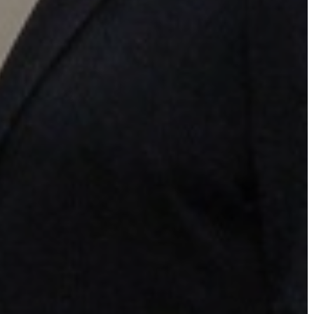
AZ
ÖNKORMÁNYZAT
A
KÉPVISELŐ-
TESTÜLET
A
VÁROSRENDÉSZET
TÁJÉKOZTATÓK
ÁTLÁTHATÓSÁG
AZ
ÖNKORMÁNYZATI
CÉGEK