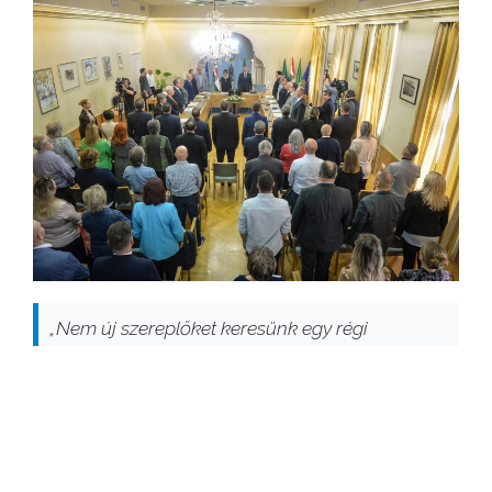
„Nem új szereplőket keresünk egy régi
történethez, hanem új történetet írunk. Nem
mesekönyv lesz, nem csodát kínálunk, és nem
lesz diadalmenet sem. Lesz viszont állhatatos
munka, lesznek bátor döntések és lesznek
változások. Ha jól csináljuk, meglesz az