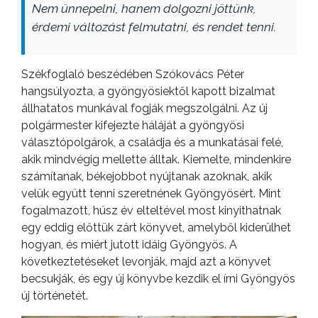
Nem ünnepelni, hanem dolgozni jöttünk,
érdemi változást felmutatni, és rendet tenni.
Székfoglaló beszédében Szókovács Péter
hangsúlyozta, a gyöngyösiektől kapott bizalmat
állhatatos munkával fogják megszolgálni. Az új
polgármester kifejezte háláját a gyöngyösi
választópolgárok, a családja és a munkatásai felé,
akik mindvégig mellette álltak. Kiemelte, mindenkire
számítanak, békejobbot nyújtanak azoknak, akik
velük együtt tenni szeretnének Gyöngyösért. Mint
fogalmazott, húsz év elteltével most kinyithatnak
egy eddig előttük zárt könyvet, amelyből kiderülhet
hogyan, és miért jutott idáig Gyöngyös. A
következtetéseket levonják, majd azt a könyvet
becsukják, és egy új könyvbe kezdik el írni Gyöngyös
új történetét.